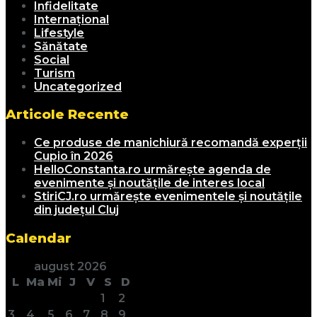
Infidelitate
Internațional
Lifestyle
Sănătate
Social
Turism
Uncategorized
Articole Recente
Ce produse de manichiură recomandă experții
Cupio în 2026
HelloConstanta.ro urmărește agenda de
evenimente și noutățile de interes local
StiriCJ.ro urmărește evenimentele și noutățile
din județul Cluj
Calendar
august 2026
L
Ma
Mi
J
V
S
D
1
2
3
4
5
6
7
8
9