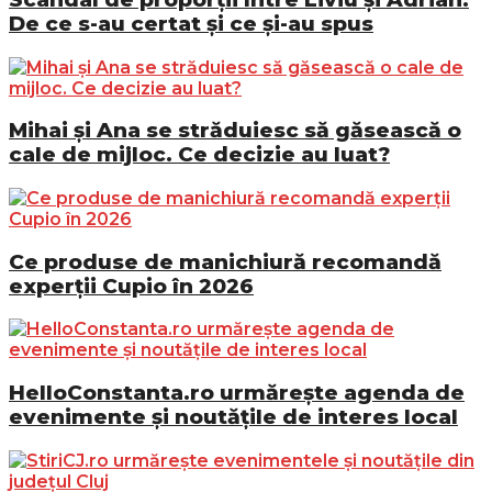
De ce s-au certat și ce și-au spus
Mihai și Ana se străduiesc să găsească o
cale de mijloc. Ce decizie au luat?
Ce produse de manichiură recomandă
experții Cupio în 2026
HelloConstanta.ro urmărește agenda de
evenimente și noutățile de interes local