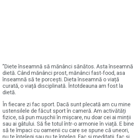
”Diete înseamnă să mănânci sănătos. Asta înseamnă
dietă. Când mănânci prost, mănânci fast-food, asa
înseamnă să te porcești. Dieta înseamnă o viață
curată, o viață disciplinată. Întotdeauna am fost la
dietă.
În fiecare zi fac sport. Dacă sunt plecată am cu mine
ustensilele de făcut sport în cameră. Am activătăți
fizice, să pun mușchii în mișcare, nu doar cei ai minții
sau ai gâtului. Să fie totul într-o armonie în viață. E bine
să te împaci cu oamenii cu care se spune că uneori,
nu te înțelegi sau nu te înțeleg. Fac și meditații, fac și