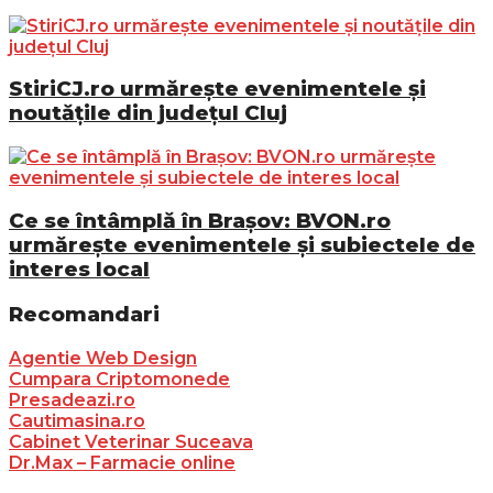
StiriCJ.ro urmărește evenimentele și
noutățile din județul Cluj
Ce se întâmplă în Brașov: BVON.ro
urmărește evenimentele și subiectele de
interes local
Recomandari
Agentie Web Design
Cumpara Criptomonede
Presadeazi.ro
Cautimasina.ro
Cabinet Veterinar Suceava
Dr.Max – Farmacie online