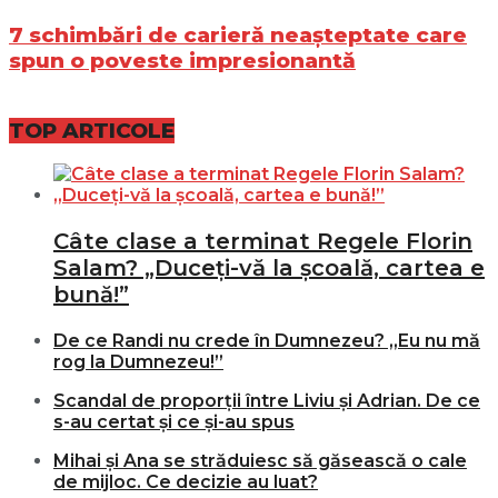
7 schimbări de carieră neașteptate care
spun o poveste impresionantă
TOP ARTICOLE
Câte clase a terminat Regele Florin
Salam? „Duceți-vă la școală, cartea e
bună!”
De ce Randi nu crede în Dumnezeu? „Eu nu mă
rog la Dumnezeu!”
Scandal de proporții între Liviu și Adrian. De ce
s-au certat și ce și-au spus
Mihai și Ana se străduiesc să găsească o cale
de mijloc. Ce decizie au luat?