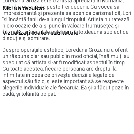
Loredana Groza este o artistă apreciată în România,
având o carieră de peste trei decenii. Cu vocea sa
Nici un rezultat
impresionantă și prezența sa scenica carismatică, Lori
își încântă fanii de-a lungul timpului. Artista nu ratează
nicio ocazie de a-și pune în valoare frumusețea și
formele, iar aparițiile sale sunt întotdeauna subiect de
Vizualizați toate rezultatele
discuție și admirare.
Despre operațiile estetice, Loredana Groza nu a oferit
un răspuns clar sau public în mod oficial, însă mulți au
speculat că artista și-ar fi modificat aspectul în timp.
Cu toate acestea, fiecare persoană are dreptul la
intimitate în ceea ce privește deciziile legate de
aspectul său fizic, și este important să se respecte
alegerile individuale ale fiecăruia. Ea și-a făcut poze în
cadă, și tolănită pe pat.