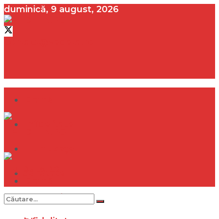
duminică, 9 august, 2026
contact@vedeta.ro
Dramă
Infidelitate
Frumusețe
Sănătate
Dramă
Internațional