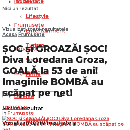
Infidelitate
Diverse
Nici un rezultat
Lifestyle
Frumusețe
Vizualizați toate rezultatele
Entertainment
Acasă
Frumusețe
Turism
ȘOC și GROAZĂ! ȘOC!
Sănătate
Diva Loredana Groza,
Social
GOALĂ la 53 de ani!
Internațional
Filme
Imaginile BOMBĂ au
scăpat pe net!
Diverse
10/01/2024
Nici un rezultat
in
Frumusețe
Lifestyle
Vizualizați toate rezultatele