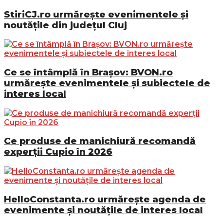
StiriCJ.ro urmărește evenimentele și
noutățile din județul Cluj
Ce se întâmplă în Brașov: BVON.ro
urmărește evenimentele și subiectele de
interes local
Ce produse de manichiură recomandă
experții Cupio în 2026
HelloConstanta.ro urmărește agenda de
evenimente și noutățile de interes local