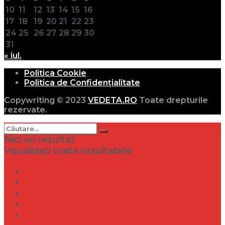
10
11
12
13
14
15
16
17
18
19
20
21
22
23
24
25
26
27
28
29
30
31
« iul.
Politica Cookie
Politica de Confidențialitate
Copywriting © 2023
VEDETA.RO
Toate drepturile
rezervate.
Nici un rezultat
Vizualizați toate rezultatele
Dramă
Infidelitate
Frumusețe
Sănătate
Internațional