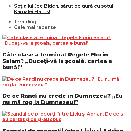
Soția lui Joe Biden, sărut pe gură cu soțul
Kamalei Harris!
Trending
Cele mai recente
Câte clase a terminat Regele Florin
Salam? „Duceți-vă la școală, cartea e
bună!”
De ce Randi nu crede în Dumnezeu? „Eu
nu mă rog la Dumnezeu!”
Scandal de proporții între Liviu și Adrian.