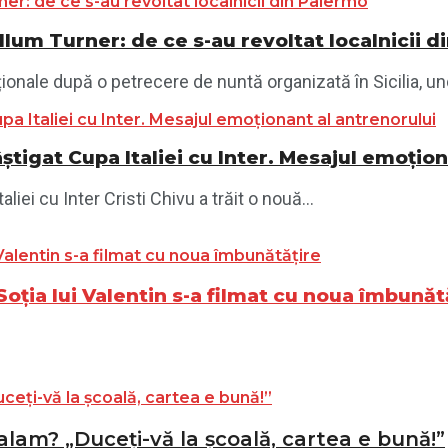
llum Turner: de ce s-au revoltat localnicii 
ionale după o petrecere de nuntă organizată în Sicilia, und
știgat Cupa Italiei cu Inter. Mesajul emoțio
iei cu Inter Cristi Chivu a trăit o nouă...
Soția lui Valentin s-a filmat cu noua îmbunăt
alam? „Duceți-vă la școală, cartea e bună!”