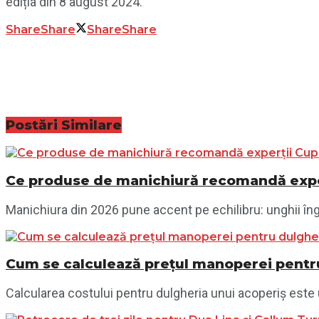
ediția din 8 august 2024.
Share
Share
Share
Share
Postări
Similare
Ce produse de manichiură recomandă exper
Manichiura din 2026 pune accent pe echilibru: unghii îngri
Cum se calculează prețul manoperei pentru
Calcularea costului pentru dulgheria unui acoperiș este 