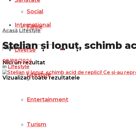
Sănătate
Social
Internațional
Filme
Acasă
Lifestyle
Stelian și Ionuț, schimb ac
Diverse
09/08/2024
Nici un rezultat
in
Lifestyle
Lifestyle
Vizualizați toate rezultatele
Entertainment
Turism