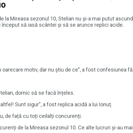
10
de la Mireasa sezonul 10, Stelian nu și-a mai putut ascunde
au început să iasă scântei și să se arunce replici acide.
 oarecare motiv, dar nu știu de ce”, a fost confesiunea fă
Stelian, dornic să se facă înțeles.
altfel! Sunt sigur”, a fost replica acidă a lui Ionuț.
 de față cu toți ceilalți concurenți.
oncurenți de la Mireasa sezonul 10. Ce alte lucruri și-au ma