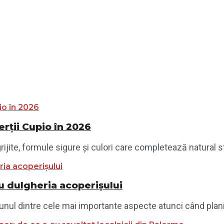
ții Cupio în 2026
jite, formule sigure și culori care completează natural sti
 dulgheria acoperișului
unul dintre cele mai importante aspecte atunci când planif