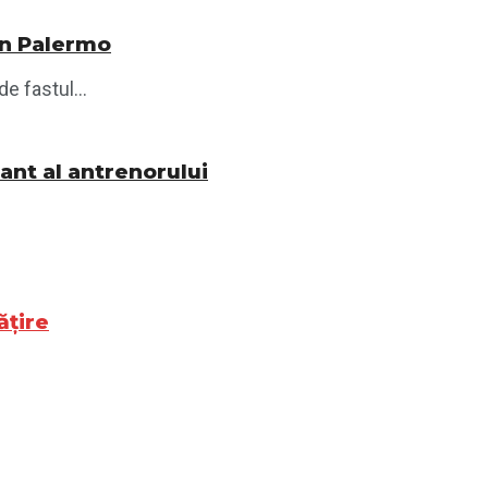
din Palermo
e fastul...
nant al antrenorului
ățire