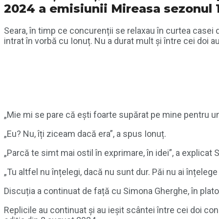
2024 a emisiunii Mireasa sezonul 
Seara, în timp ce concurenții se relaxau în curtea casei 
intrat în vorbă cu Ionuț. Nu a durat mult și între cei doi 
„Mie mi se pare că ești foarte supărat pe mine pentru un
„Eu? Nu, îți ziceam dacă era”, a spus Ionuț.
„Parcă te simt mai ostil în exprimare, în idei”, a explicat 
„Tu altfel nu înțelegi, dacă nu sunt dur. Păi nu ai înțelege 
Discuția a continuat de față cu Simona Gherghe, în platou,
Replicile au continuat și au ieșit scântei între cei doi c