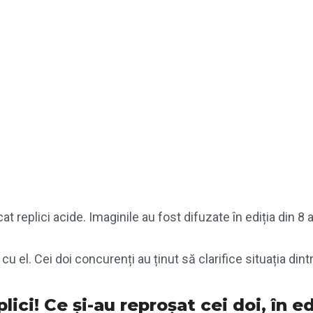
uncat replici acide. Imaginile au fost difuzate în ediția din
 el. Cei doi concurenți au ținut să clarifice situația dintre
lici! Ce și-au reproșat cei doi, în e