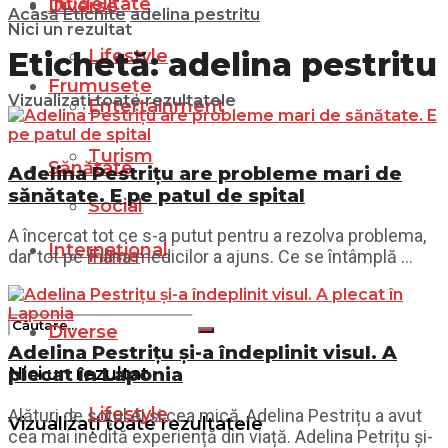
Infidelitate
Diverse
Acasă
Etichite
adelina pestritu
Nici un rezultat
Lifestyle
Etichetă:
adelina pestritu
Frumusețe
Vizualizați toate rezultatele
Entertainment
Turism
Sănătate
Adelina Pestrițu are probleme mari de
sănătate. E pe patul de spital
Social
A încercat tot ce s-a putut pentru a rezolva problema,
Internațional
Filme
dar tot pe mâna medicilor a ajuns. Ce se întâmplă ...
Diverse
Adelina Pestrițu și-a îndeplinit visul. A
Nici un rezultat
plecat în Laponia
Lifestyle
Alături de soțul ei și cea mică, Adelina Pestrițu a avut
Vizualizați toate rezultatele
cea mai inedită experiență din viață. Adelina Petrițu și-