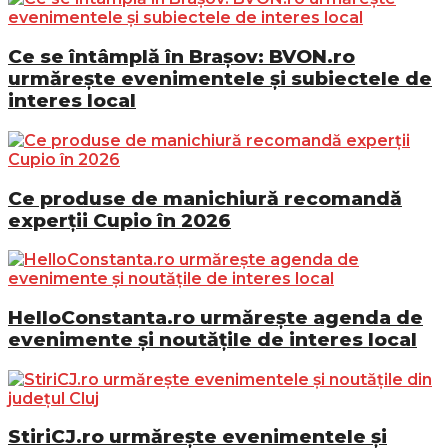
Ce se întâmplă în Brașov: BVON.ro
urmărește evenimentele și subiectele de
interes local
Ce produse de manichiură recomandă
experții Cupio în 2026
HelloConstanta.ro urmărește agenda de
evenimente și noutățile de interes local
StiriCJ.ro urmărește evenimentele și