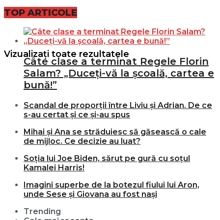
TOP ARTICOLE
Nici un rezultat
Vizualizați toate rezultatele
Câte clase a terminat Regele Florin
Salam? „Duceți-vă la școală, cartea e
bună!”
Scandal de proporții între Liviu și Adrian. De ce
s-au certat și ce și-au spus
Mihai și Ana se străduiesc să găsească o cale
de mijloc. Ce decizie au luat?
Soția lui Joe Biden, sărut pe gură cu soțul
Kamalei Harris!
Imagini superbe de la botezul fiului lui Aron,
unde Sese și Giovana au fost nași
Trending