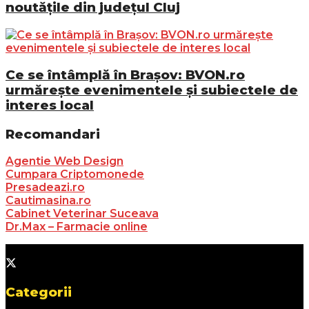
noutățile din județul Cluj
Ce se întâmplă în Brașov: BVON.ro
urmărește evenimentele și subiectele de
interes local
Recomandari
Agentie Web Design
Cumpara Criptomonede
Presadeazi.ro
Cautimasina.ro
Cabinet Veterinar Suceava
Dr.Max – Farmacie online
Categorii