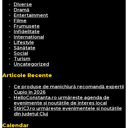
Diverse
Dramă
Entertainment
Filme
Frumusețe
Infidelitate
Internațional
Lifestyle
Sănătate
Social
Turism
Uncategorized
Articole Recente
Ce produse de manichiură recomandă experții
Cupio în 2026
HelloConstanta.ro urmărește agenda de
evenimente și noutățile de interes local
StiriCJ.ro urmărește evenimentele și noutățile
din județul Cluj
Calendar