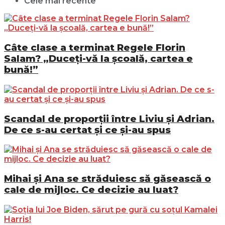
Cele mai recente
Câte clase a terminat Regele Florin
Salam? „Duceți-vă la școală, cartea e
bună!”
Scandal de proporții între Liviu și Adrian.
De ce s-au certat și ce și-au spus
Mihai și Ana se străduiesc să găsească o
cale de mijloc. Ce decizie au luat?