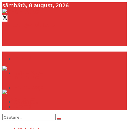
sâmbătă, 8 august, 2026
contact@vedeta.ro
Dramă
Infidelitate
Frumusețe
Sănătate
Dramă
Internațional