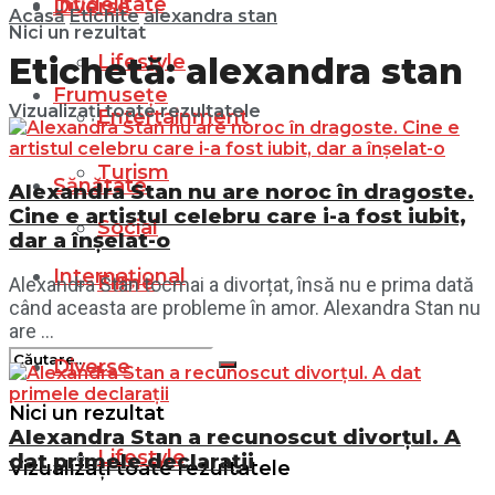
Infidelitate
Diverse
Acasă
Etichite
alexandra stan
Nici un rezultat
Lifestyle
Etichetă:
alexandra stan
Frumusețe
Vizualizați toate rezultatele
Entertainment
Turism
Sănătate
Alexandra Stan nu are noroc în dragoste.
Cine e artistul celebru care i-a fost iubit,
Social
dar a înșelat-o
Internațional
Filme
Alexandra Stan tocmai a divorțat, însă nu e prima dată
când aceasta are probleme în amor. Alexandra Stan nu
are ...
Diverse
Nici un rezultat
Alexandra Stan a recunoscut divorțul. A
Lifestyle
dat primele declarații
Vizualizați toate rezultatele