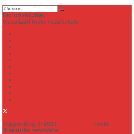
Nici un rezultat
Vizualizați toate rezultatele
Dramă
Infidelitate
Frumusețe
Sănătate
Internațional
Diverse
Lifestyle
Entertainment
Turism
Social
Filme
Copywriting © 2023
VEDETA.RO
Toate
drepturile rezervate.