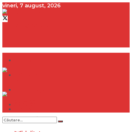
vineri, 7 august, 2026
contact@vedeta.ro
Dramă
Infidelitate
Frumusețe
Sănătate
Dramă
Internațional