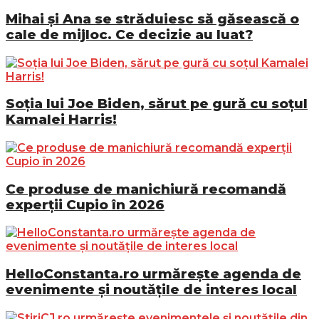
Mihai și Ana se străduiesc să găsească o
cale de mijloc. Ce decizie au luat?
Soția lui Joe Biden, sărut pe gură cu soțul
Kamalei Harris!
Ce produse de manichiură recomandă
experții Cupio în 2026
HelloConstanta.ro urmărește agenda de
evenimente și noutățile de interes local