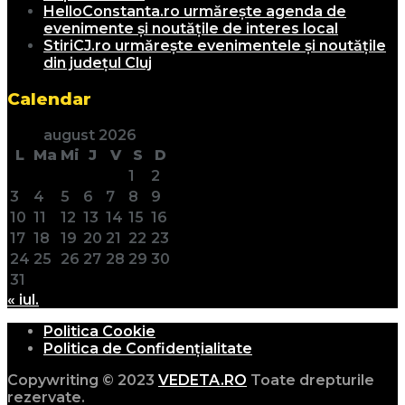
HelloConstanta.ro urmărește agenda de
evenimente și noutățile de interes local
StiriCJ.ro urmărește evenimentele și noutățile
din județul Cluj
Calendar
august 2026
L
Ma
Mi
J
V
S
D
1
2
3
4
5
6
7
8
9
10
11
12
13
14
15
16
17
18
19
20
21
22
23
24
25
26
27
28
29
30
31
« iul.
Politica Cookie
Politica de Confidențialitate
Copywriting © 2023
VEDETA.RO
Toate drepturile
rezervate.