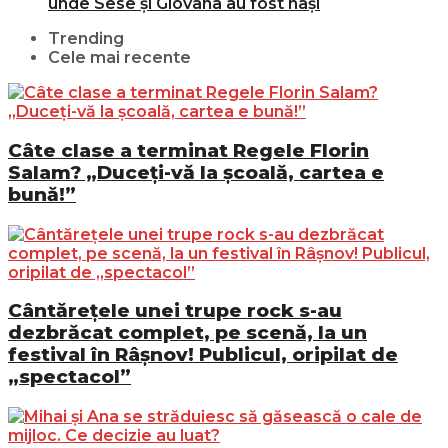
unde Sese și Giovana au fost nași
Trending
Cele mai recente
Câte clase a terminat Regele Florin
Salam? „Duceți-vă la școală, cartea e
bună!”
Cântărețele unei trupe rock s-au
dezbrăcat complet, pe scenă, la un
festival în Râșnov! Publicul, oripilat de
„spectacol”