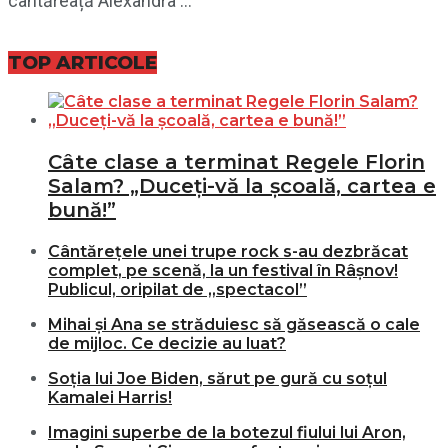
cântăreață Alexandra ...
TOP ARTICOLE
Câte clase a terminat Regele Florin
Salam? „Duceți-vă la școală, cartea e
bună!”
Cântărețele unei trupe rock s-au dezbrăcat
complet, pe scenă, la un festival în Râșnov!
Publicul, oripilat de „spectacol”
Mihai și Ana se străduiesc să găsească o cale
de mijloc. Ce decizie au luat?
Soția lui Joe Biden, sărut pe gură cu soțul
Kamalei Harris!
Imagini superbe de la botezul fiului lui Aron,