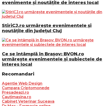
evenimente și noutățile de interes local
StiriCJ.ro urmărește evenimentele și
noutățile din județul Cluj
Ce se întâmplă în Brașov: BVON.ro
urmărește evenimentele și subiectele de
interes local
Recomandari
Agentie Web Design
Cumpara Criptomonede
Presadeazi.ro
Cautimasina.ro
Cabinet Veterinar Suceava
Dr.Max – Farmacie online