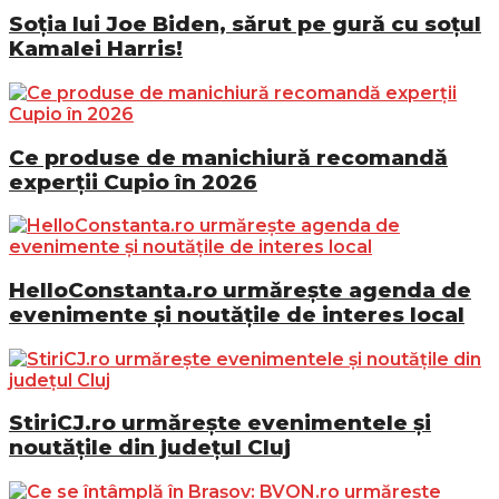
Soția lui Joe Biden, sărut pe gură cu soțul
Kamalei Harris!
Ce produse de manichiură recomandă
experții Cupio în 2026
HelloConstanta.ro urmărește agenda de
evenimente și noutățile de interes local
StiriCJ.ro urmărește evenimentele și
noutățile din județul Cluj