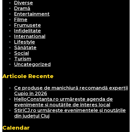
Diverse
Dramă
Entertainment
Filme
Frumusețe
Infidelitate
Internațional
Lifestyle
Sănătate
Social
Turism
Uncategorized
Articole Recente
Ce produse de manichiură recomandă experții
Cupio în 2026
HelloConstanta.ro urmărește agenda de
evenimente și noutățile de interes local
StiriCJ.ro urmărește evenimentele și noutățile
din județul Cluj
Calendar