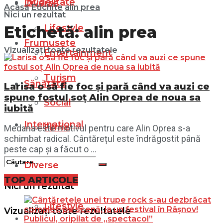
Infidelitate
Diverse
Acasă
Etichite
alin prea
Nici un rezultat
Lifestyle
Etichetă:
alin prea
Frumusețe
Vizualizați toate rezultatele
Entertainment
Turism
Sănătate
Larisa o să fie foc și pară când va auzi ce
spune fostul soț Alin Oprea de noua sa
Social
iubită
Internațional
Filme
Medana este motivul pentru care Alin Oprea s-a
schimbat radical. Cântărețul este îndrăgostit până
peste cap și a făcut o ...
Diverse
TOP ARTICOLE
Nici un rezultat
Lifestyle
Vizualizați toate rezultatele