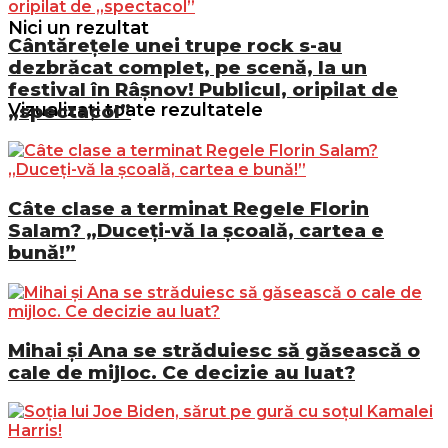
Nici un rezultat
Cântărețele unei trupe rock s-au
dezbrăcat complet, pe scenă, la un
festival în Râșnov! Publicul, oripilat de
Vizualizați toate rezultatele
„spectacol”
Câte clase a terminat Regele Florin
Salam? „Duceți-vă la școală, cartea e
bună!”
Mihai și Ana se străduiesc să găsească o
cale de mijloc. Ce decizie au luat?