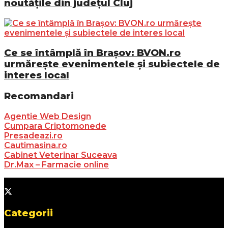
noutățile din județul Cluj
Ce se întâmplă în Brașov: BVON.ro
urmărește evenimentele și subiectele de
interes local
Recomandari
Agentie Web Design
Cumpara Criptomonede
Presadeazi.ro
Cautimasina.ro
Cabinet Veterinar Suceava
Dr.Max – Farmacie online
Categorii