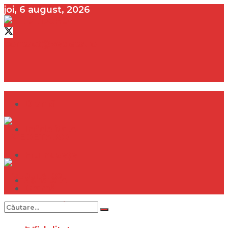
joi, 6 august, 2026
contact@vedeta.ro
Dramă
Infidelitate
Frumusețe
Sănătate
Dramă
Internațional