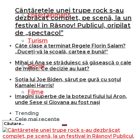
Cântărețele unei trupe rock s-au
Entertainment
dezbrăcat complet, pe scenă, la un
festival în Râșnov! Publicul, oripilat
de „spectacol”
Turism
Câte clase a terminat Regele Florin Salam?
„Duceți-vă la școală, cartea e bună!”
Mihai și Ana se străduiesc să găsească o cale
Social
de mijloc. Ce decizie au luat?
Soția lui Joe Biden, sărut pe gură cu soțul
Kamalei Harris!
Filme
Imagini superbe de la botezul fiului lui Aron,
unde Sese și Giovana au fost nași
Trending
Cele mai recente