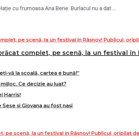
elație cu frumoasa Ana Bene. Burlacul nu a dat ...
ăcat complet, pe scenă, la un festival în R
ți-vă la școală, cartea e bună!”
mijloc. Ce decizie au luat?
i Harris!
e Sese și Giovana au fost nași