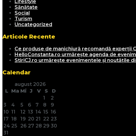
Lifestyle
Sănătate
Social
Turism
Uncategorized
Articole Recente
Ce produse de manichiură recomandă experții C
HelloConstanta.ro urmărește agenda de evenimen
StiriCJ.ro urmărește evenimentele și noutățile din
Calendar
august 2026
L
Ma
Mi
J
V
S
D
1
2
3
4
5
6
7
8
9
10
11
12
13
14
15
16
17
18
19
20
21
22
23
24
25
26
27
28
29
30
31