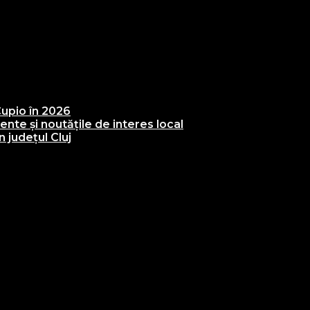
upio în 2026
te și noutățile de interes local
 județul Cluj