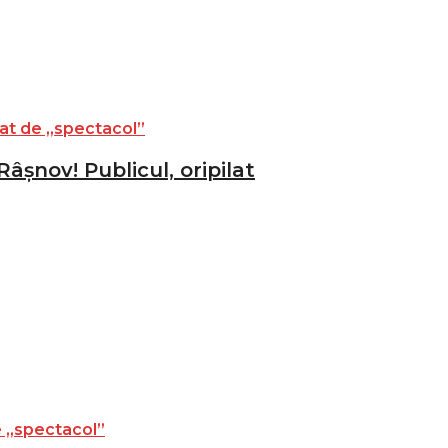
âșnov! Publicul, oripilat