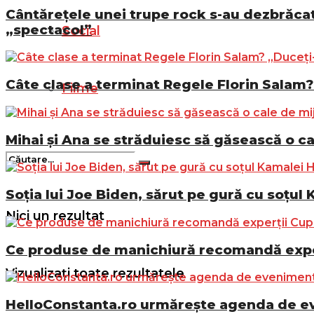
Cântărețele unei trupe rock s-au dezbrăcat 
„spectacol”
Social
Câte clase a terminat Regele Florin Salam? 
Filme
Mihai și Ana se străduiesc să găsească o ca
Soția lui Joe Biden, sărut pe gură cu soțul 
Nici un rezultat
Ce produse de manichiură recomandă exper
Vizualizați toate rezultatele
HelloConstanta.ro urmărește agenda de eve