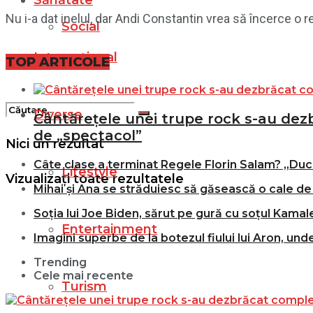
Sănătate
Nu i-a dat inelul, dar Andi Constantin vrea să încerce o r
Social
Internațional
Filme
TOP ARTICOLE
Diverse
Cântărețele unei trupe rock s-au dezbr
de „spectacol”
Nici un rezultat
Câte clase a terminat Regele Florin Salam? „Duce
Lifestyle
Vizualizați toate rezultatele
Mihai și Ana se străduiesc să găsească o cale de 
Soția lui Joe Biden, sărut pe gură cu soțul Kamale
Entertainment
Imagini superbe de la botezul fiului lui Aron, und
Trending
Cele mai recente
Turism