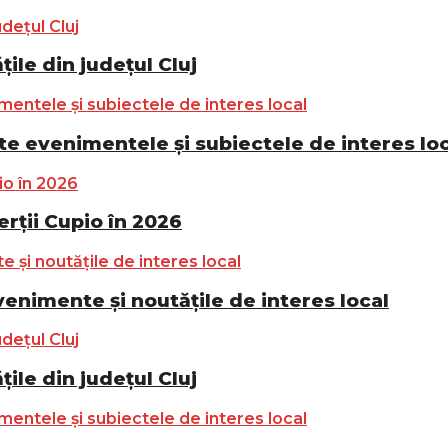
ile din județul Cluj
e evenimentele și subiectele de interes lo
ții Cupio în 2026
nimente și noutățile de interes local
ile din județul Cluj