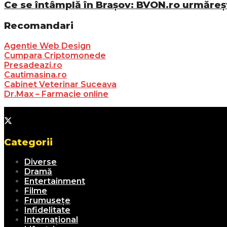
Ce se întâmplă în Brașov: BVON.ro urmăreșt
Recomandari
Agentie Web Design
Cumpara Criptomonede
Presadeazi.ro
Cautimasina.ro
Cabinet Veterinar Suceava
Dr.Max – Farmacie online
Categorii
Diverse
Dramă
Entertainment
Filme
Frumusețe
Infidelitate
Internațional