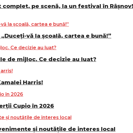
complet, pe scenă, la un festival în Râșnov! 
„Duceți-vă la școală, cartea e bună!”
le de mijloc. Ce decizie au luat?
Kamalei Harris!
ții Cupio în 2026
nimente și noutățile de interes local