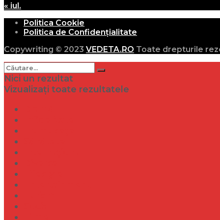
« iul.
Politica Cookie
Politica de Confidențialitate
Copywriting © 2023
VEDETA.RO
Toate drepturile rez
Nici un rezultat
Vizualizați toate rezultatele
Dramă
Infidelitate
Frumusețe
Sănătate
Internațional
Diverse
Lifestyle
Entertainment
Turism
Social
Filme