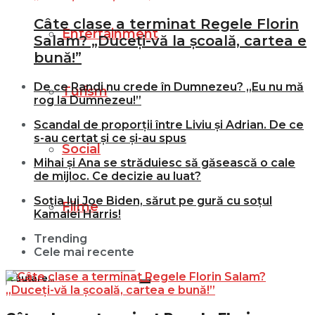
Câte clase a terminat Regele Florin
Entertainment
Salam? „Duceți-vă la școală, cartea e
bună!”
De ce Randi nu crede în Dumnezeu? „Eu nu mă
Turism
rog la Dumnezeu!”
Scandal de proporții între Liviu și Adrian. De ce
s-au certat și ce și-au spus
Social
Mihai și Ana se străduiesc să găsească o cale
de mijloc. Ce decizie au luat?
Soția lui Joe Biden, sărut pe gură cu soțul
Filme
Kamalei Harris!
Trending
Cele mai recente