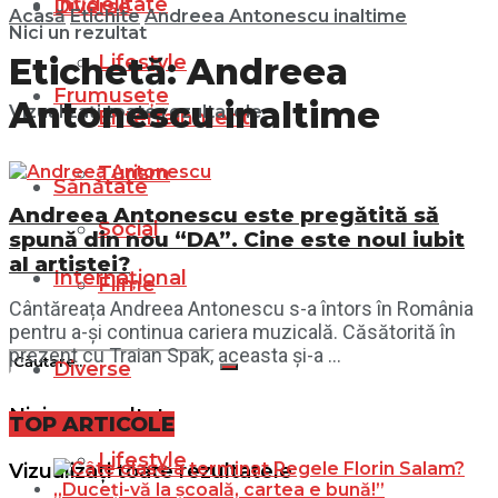
Infidelitate
Diverse
Acasă
Etichite
Andreea Antonescu inaltime
Nici un rezultat
Lifestyle
Etichetă:
Andreea
Frumusețe
Antonescu inaltime
Vizualizați toate rezultatele
Entertainment
Turism
Sănătate
Andreea Antonescu este pregătită să
Social
spună din nou “DA”. Cine este noul iubit
al artistei?
Internațional
Filme
Cântăreața Andreea Antonescu s-a întors în România
pentru a-și continua cariera muzicală. Căsătorită în
prezent cu Traian Spak, aceasta și-a ...
Diverse
Nici un rezultat
TOP ARTICOLE
Lifestyle
Vizualizați toate rezultatele