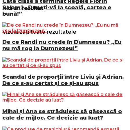
Câte clase a terminat Regele Florin
Salam? „Duceți-vă la școală, cartea e
Nici un rezultat
bună!”
Vizualizați toate rezultatele
De ce Randi nu crede în Dumnezeu? „Eu
nu mă rog la Dumnezeu!”
Scandal de proporții între Liviu și Adrian.
De ce s-au certat și ce și-au spus
Mihai și Ana se străduiesc să găsească o
cale de mijloc. Ce decizie au luat?