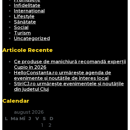
Infidelitate
Internațional
Lifestyle
Sănătate
Social
Turism
Uncategorized
Articole Recente
Ce produse de manichiură recomandă experții
Cupio în 2026
HelloConstanta.ro urmărește agenda de
evenimente și noutățile de interes local
StiriCJ.ro urmărește evenimentele și noutățile
din județul Cluj
Calendar
august 2026
L
Ma
Mi
J
V
S
D
1
2