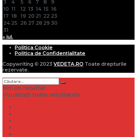
3
4
5
6
7
8
9
10
11
12
13
14
15
16
17
18
19
20
21
22
23
24
25
26
27
28
29
30
31
« iul.
Politica Cookie
Politica de Confidențialitate
Copywriting © 2023
VEDETA.RO
Toate drepturile
rezervate.
Nici un rezultat
Vizualizați toate rezultatele
Dramă
Infidelitate
Frumusețe
Sănătate
Internațional