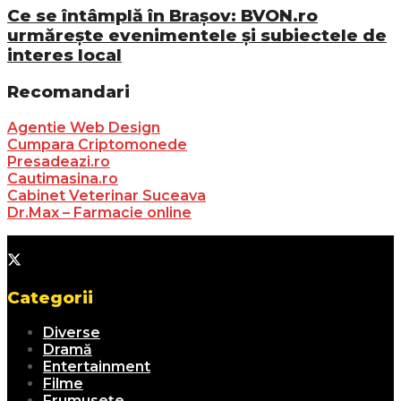
Ce se întâmplă în Brașov: BVON.ro
urmărește evenimentele și subiectele de
interes local
Recomandari
Agentie Web Design
Cumpara Criptomonede
Presadeazi.ro
Cautimasina.ro
Cabinet Veterinar Suceava
Dr.Max – Farmacie online
Categorii
Diverse
Dramă
Entertainment
Filme
Frumusețe