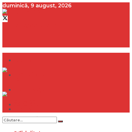
duminică, 9 august, 2026
contact@vedeta.ro
Dramă
Infidelitate
Frumusețe
Sănătate
Dramă
Internațional