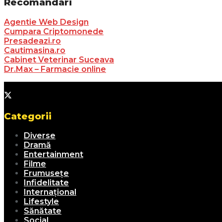
Recomandari
Agentie Web Design
Cumpara Criptomonede
Presadeazi.ro
Cautimasina.ro
Cabinet Veterinar Suceava
Dr.Max – Farmacie online
Categorii
Diverse
Dramă
Entertainment
Filme
Frumusețe
Infidelitate
Internațional
Lifestyle
Sănătate
Social