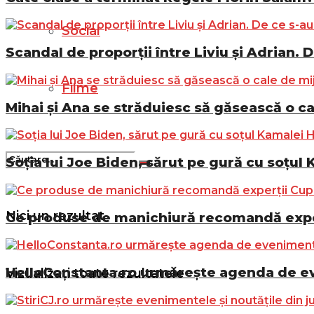
Social
Scandal de proporții între Liviu și Adrian. D
Filme
Mihai și Ana se străduiesc să găsească o ca
Soția lui Joe Biden, sărut pe gură cu soțul 
Nici un rezultat
Ce produse de manichiură recomandă exper
HelloConstanta.ro urmărește agenda de eve
Vizualizați toate rezultatele