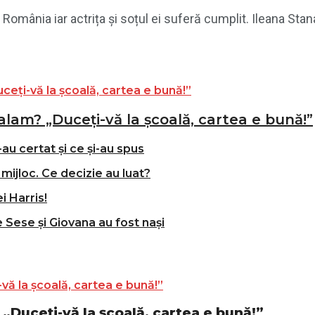
România iar actrița și soțul ei suferă cumplit. Ileana Stana
alam? „Duceți-vă la școală, cartea e bună!”
-au certat și ce și-au spus
mijloc. Ce decizie au luat?
i Harris!
e Sese și Giovana au fost nași
„Duceți-vă la școală, cartea e bună!”