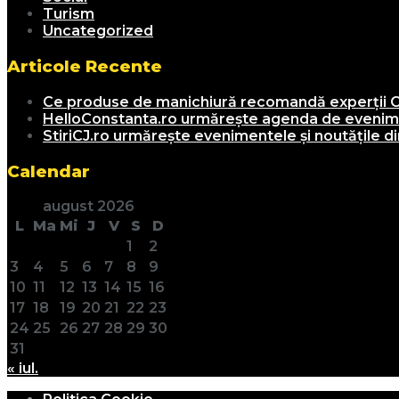
Turism
Uncategorized
Articole Recente
Ce produse de manichiură recomandă experții C
HelloConstanta.ro urmărește agenda de evenimen
StiriCJ.ro urmărește evenimentele și noutățile din
Calendar
august 2026
L
Ma
Mi
J
V
S
D
1
2
3
4
5
6
7
8
9
10
11
12
13
14
15
16
17
18
19
20
21
22
23
24
25
26
27
28
29
30
31
« iul.