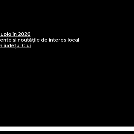
upio în 2026
te și noutățile de interes local
 județul Cluj