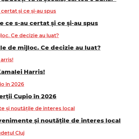
e ce s-au certat și ce și-au spus
le de mijloc. Ce decizie au luat?
Kamalei Harris!
ții Cupio în 2026
nimente și noutățile de interes local