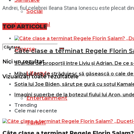
Sănătate
Andrei, fiul celebrei Ileana Stana Ionescu este plecat din 
Social
Internațional
Filme
TOP ARTICOLE
Diverse
Câte clase a terminat Regele Florin S
Nici un rezultat
Scandal de proporții între Liviu și Adrian. De ce s
Lifestyle
Mihai și Ana se străduiesc să găsească o cale de 
Vizualizați toate rezultatele
Soția lui Joe Biden, sărut pe gură cu soțul Kamale
Imagini superbe de la botezul fiului lui Aron, und
Entertainment
Trending
Cele mai recente
Turism
Câte clase a terminat Regele Florin Salam? 