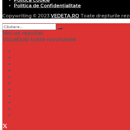
Politica Cookie
Politica de Confidențialitate
Copywriting © 2023
VEDETA.RO
Toate drepturile rez
Nici un rezultat
Vizualizați toate rezultatele
Dramă
Infidelitate
Frumusețe
Sănătate
Internațional
Diverse
Lifestyle
Entertainment
Turism
Social
Filme