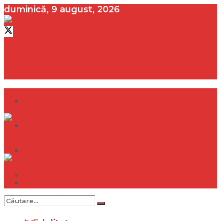
duminică, 9 august, 2026
contact@vedeta.ro
Dramă
Infidelitate
Frumusețe
Sănătate
Dramă
Internațional