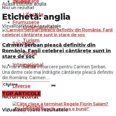
Infidelitate
Diverse
Acasă
Etichite
anglia
Nici un rezultat
Lifestyle
Etichetă:
anglia
Frumusețe
Vizualizați toate rezultatele
Entertainment
Turism
Sănătate
Carmen Șerban pleacă definitiv din
România. Fanii celebrei cântărețe sunt în
Social
stare de șoc
Internațional
Filme
Nu mai e cale de întoarcere pentru Carmen Șerban.
Una dintre cele mai îndrăgite cântărețe pleacă definitiv
din România. Carmen ...
Diverse
TOP ARTICOLE
Nici un rezultat
Lifestyle
Vizualizați toate rezultatele