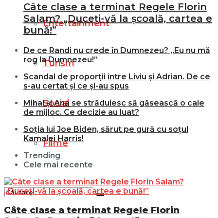
Câte clase a terminat Regele Florin
Salam? „Duceți-vă la școală, cartea e
Entertainment
bună!”
De ce Randi nu crede în Dumnezeu? „Eu nu mă
rog la Dumnezeu!”
Turism
Scandal de proporții între Liviu și Adrian. De ce
s-au certat și ce și-au spus
Social
Mihai și Ana se străduiesc să găsească o cale
de mijloc. Ce decizie au luat?
Soția lui Joe Biden, sărut pe gură cu soțul
Kamalei Harris!
Filme
Trending
Cele mai recente
Câte clase a terminat Regele Florin