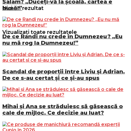
Salam? „Duceți-vă la școală, cartea e
bună!”
Nici un rezultat
Vizualizați toate rezultatele
De ce Randi nu crede în Dumnezeu? „Eu
nu mă rog la Dumnezeu!”
Scandal de proporții între Liviu și Adrian.
De ce s-au certat și ce și-au spus
Mihai și Ana se străduiesc să găsească o
cale de mijloc. Ce decizie au luat?