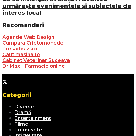
urmărește evenimentele și subiectele de
interes local
Recomandari
Agentie Web Design
Cumpara Criptomonede
Presadeazi.ro
Cautimasina.ro
Cabinet Veterinar Suceava
Dr.Max – Farmacie online
Categorii
Diverse
Dramă
Entertainment
Filme
Frumusețe
Infidelitate