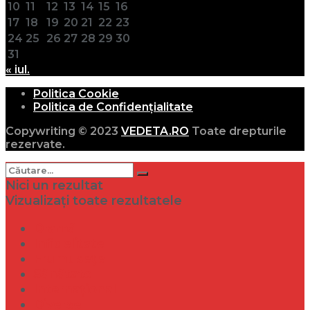
10
11
12
13
14
15
16
17
18
19
20
21
22
23
24
25
26
27
28
29
30
31
« iul.
Politica Cookie
Politica de Confidențialitate
Copywriting © 2023
VEDETA.RO
Toate drepturile
rezervate.
Nici un rezultat
Vizualizați toate rezultatele
Dramă
Infidelitate
Frumusețe
Sănătate
Internațional
Diverse