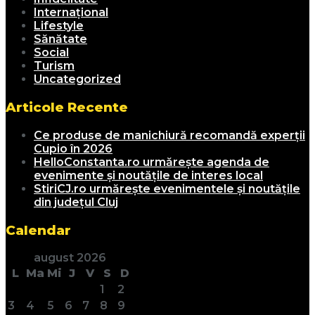
Internațional
Lifestyle
Sănătate
Social
Turism
Uncategorized
Articole Recente
Ce produse de manichiură recomandă experții
Cupio în 2026
HelloConstanta.ro urmărește agenda de
evenimente și noutățile de interes local
StiriCJ.ro urmărește evenimentele și noutățile
din județul Cluj
Calendar
august 2026
L
Ma
Mi
J
V
S
D
1
2
3
4
5
6
7
8
9