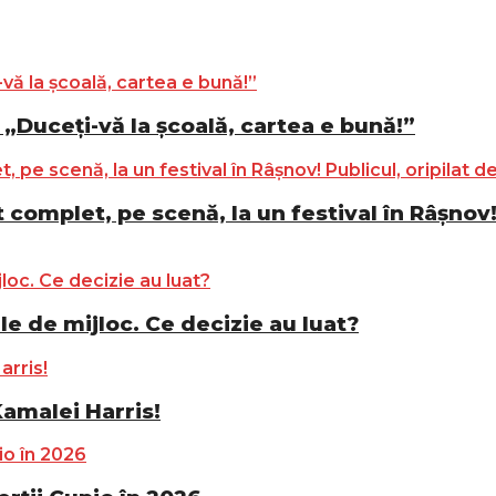
„Duceți-vă la școală, cartea e bună!”
complet, pe scenă, la un festival în Râșnov! 
le de mijloc. Ce decizie au luat?
Kamalei Harris!