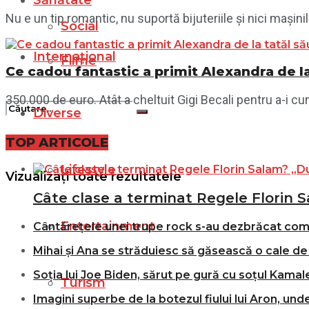
Sănătate
Nu e un tip romantic, nu suportă bijuteriile și nici mașinil
Social
Internațional
Filme
Ce cadou fantastic a primit Alexandra de la 
350.000 de euro. Atât a cheltuit Gigi Becali pentru a-i cu
Diverse
TOP ARTICOLE
Nici un rezultat
Lifestyle
Vizualizați toate rezultatele
Câte clase a terminat Regele Florin S
Entertainment
Cântărețele unei trupe rock s-au dezbrăcat comple
Mihai și Ana se străduiesc să găsească o cale de 
Soția lui Joe Biden, sărut pe gură cu soțul Kamale
Turism
Imagini superbe de la botezul fiului lui Aron, und