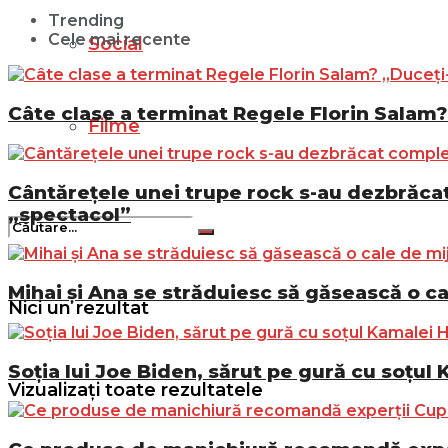
Trending
Cele mai recente
Social
Câte clase a terminat Regele Florin Salam? 
Filme
Cântărețele unei trupe rock s-au dezbrăcat 
„spectacol”
Mihai și Ana se străduiesc să găsească o ca
Nici un rezultat
Soția lui Joe Biden, sărut pe gură cu soțul 
Vizualizați toate rezultatele