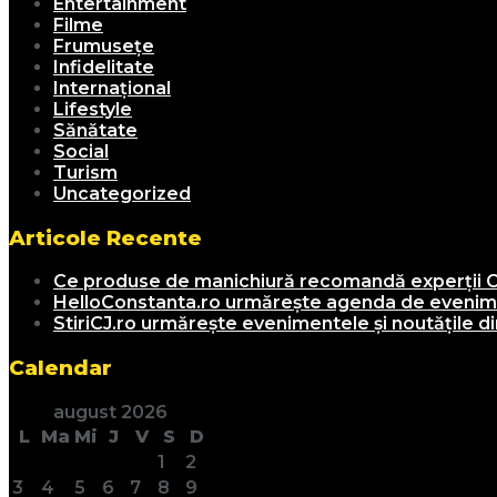
Entertainment
Filme
Frumusețe
Infidelitate
Internațional
Lifestyle
Sănătate
Social
Turism
Uncategorized
Articole Recente
Ce produse de manichiură recomandă experții C
HelloConstanta.ro urmărește agenda de evenimen
StiriCJ.ro urmărește evenimentele și noutățile din
Calendar
august 2026
L
Ma
Mi
J
V
S
D
1
2
3
4
5
6
7
8
9