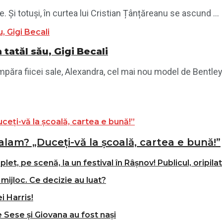
e. Și totuși, în curtea lui Cristian Țânțăreanu se ascund ...
tatăl său, Gigi Becali
mpăra fiicei sale, Alexandra, cel mai nou model de Bentley. 
alam? „Duceți-vă la școală, cartea e bună!”
t, pe scenă, la un festival în Râșnov! Publicul, oripila
mijloc. Ce decizie au luat?
i Harris!
e Sese și Giovana au fost nași