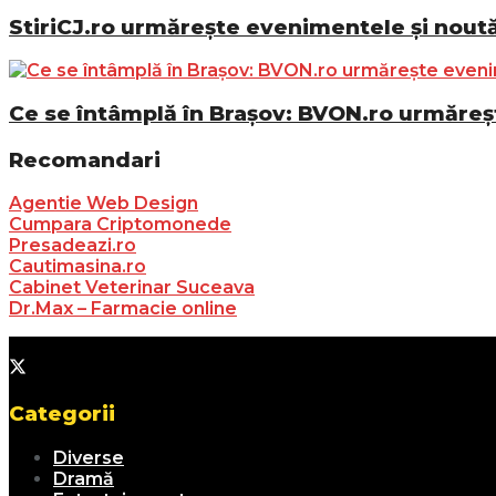
StiriCJ.ro urmărește evenimentele și noutăț
Ce se întâmplă în Brașov: BVON.ro urmăreșt
Recomandari
Agentie Web Design
Cumpara Criptomonede
Presadeazi.ro
Cautimasina.ro
Cabinet Veterinar Suceava
Dr.Max – Farmacie online
Categorii
Diverse
Dramă