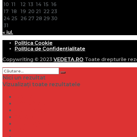
10
11
12
13
14
15
16
17
18
19
20
21
22
23
24
25
26
27
28
29
30
31
« iul.
Politica Cookie
Politica de Confidențialitate
Copywriting © 2023
VEDETA.RO
Toate drepturile rez
Nici un rezultat
Vizualizați toate rezultatele
Dramă
Infidelitate
Frumusețe
Sănătate
Internațional
Diverse
Lifestyle