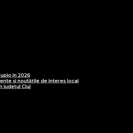
upio în 2026
te și noutățile de interes local
 județul Cluj