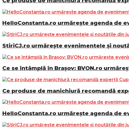
Ce produse de manichiură recomandă exper
HelloConstanta.ro urmărește agenda de eve
StiriCJ.ro urmărește evenimentele și noutăț
Ce se întâmplă în Brașov: BVON.ro urmăreșt
Ce produse de manichiură recomandă exper
HelloConstanta.ro urmărește agenda de eve