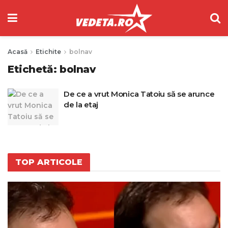
Acasă
Etichite
bolnav
Etichetă:
bolnav
De ce a vrut Monica Tatoiu să se arunce
de la etaj
TOP ARTICOLE