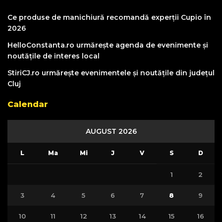
Ce produse de manichiură recomandă experții Cupio în
2026
HelloConstanta.ro urmărește agenda de evenimente și
noutățile de interes local
StiriCJ.ro urmărește evenimentele și noutățile din județul
Cluj
Calendar
AUGUST 2026
L
Ma
Mi
J
V
S
D
1
2
3
4
5
6
7
8
9
10
11
12
13
14
15
16