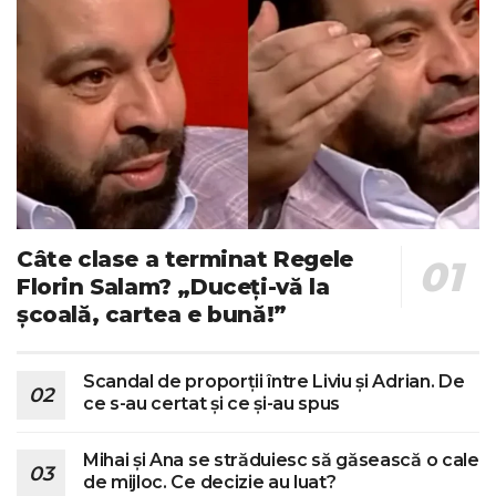
Câte clase a terminat Regele
Florin Salam? „Duceți-vă la
școală, cartea e bună!”
Scandal de proporții între Liviu și Adrian. De
ce s-au certat și ce și-au spus
Mihai și Ana se străduiesc să găsească o cale
de mijloc. Ce decizie au luat?