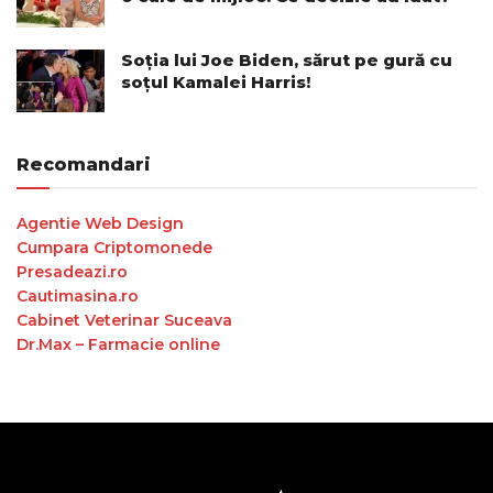
Soția lui Joe Biden, sărut pe gură cu
soțul Kamalei Harris!
Recomandari
Agentie Web Design
Cumpara Criptomonede
Presadeazi.ro
Cautimasina.ro
Cabinet Veterinar Suceava
Dr.Max – Farmacie online