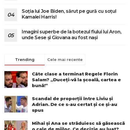
Soția lui Joe Biden, sărut pe gură cu soțul
Kamalei Harris!
Imagini superbe de la botezul fiului lui Aron,
unde Sese și Giovana au fost nași
Trending
Cele mai recente
Câte clase a terminat Regele Florin
Salam? „Duceți-vă la școală, cartea e
bună!”
Scandal de proporții între Liviu și
Adrian. De ce s-au certat și ce și-au
spus
Mihai și Ana se străduiesc să găsească
o cale de mijloc. Ce decizie au luat?