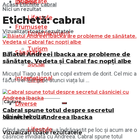
Infidelitate
Diverse
Acasă
Etichite
cabral
Nici un rezultat
Lifestyle
Etichetă:
cabral
Frumusețe
Vizualizați toate rezultatele
Entertainment
Turism
Sănătate
Băiatul Andreei Ibacka are probleme de
sănătate. Vedeta și Cabral fac nopți albe
Social
Micuțul Tiago a fost un copil extrem de dorit. Cel mic a
Internațional
Filme
făcut trei luni și de atunci viața lui ...
Diverse
Cabral spune totul despre secretul
Nici un rezultat
căsniciei cu Andreea Ibacka
Lifestyle
Când a cunoscut-o s-a îndrăgostit pe loc și acum are o
Vizualizați toate rezultatele
căsnicie invidiată cu Andreea. Cabral spune totul