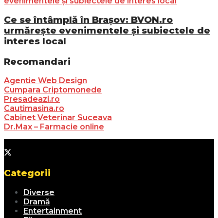
Ce se întâmplă în Brașov: BVON.ro
urmărește evenimentele și subiectele de
interes local
Recomandari
Agentie Web Design
Cumpara Criptomonede
Presadeazi.ro
Cautimasina.ro
Cabinet Veterinar Suceava
Dr.Max – Farmacie online
Categorii
Diverse
Dramă
Entertainment