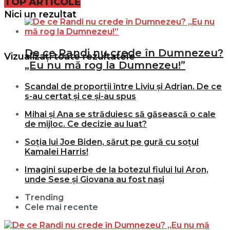
TOP ARTICOLE
Nici un rezultat
De ce Randi nu crede în Dumnezeu?
Vizualizați toate rezultatele
„Eu nu mă rog la Dumnezeu!”
Scandal de proporții între Liviu și Adrian. De ce
s-au certat și ce și-au spus
Mihai și Ana se străduiesc să găsească o cale
de mijloc. Ce decizie au luat?
Soția lui Joe Biden, sărut pe gură cu soțul
Kamalei Harris!
Imagini superbe de la botezul fiului lui Aron,
unde Sese și Giovana au fost nași
Trending
Cele mai recente