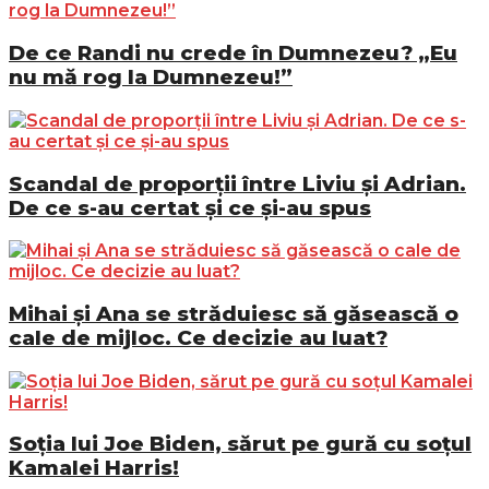
De ce Randi nu crede în Dumnezeu? „Eu
nu mă rog la Dumnezeu!”
Scandal de proporții între Liviu și Adrian.
De ce s-au certat și ce și-au spus
Mihai și Ana se străduiesc să găsească o
cale de mijloc. Ce decizie au luat?
Soția lui Joe Biden, sărut pe gură cu soțul
Kamalei Harris!