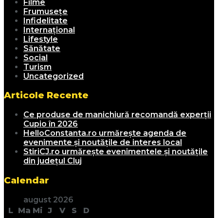
Filme
Frumusețe
Infidelitate
Internațional
Lifestyle
Sănătate
Social
Turism
Uncategorized
Articole Recente
Ce produse de manichiură recomandă experții
Cupio în 2026
HelloConstanta.ro urmărește agenda de
evenimente și noutățile de interes local
StiriCJ.ro urmărește evenimentele și noutățile
din județul Cluj
Calendar
august 2026
L
Ma
Mi
J
V
S
D