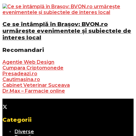
Ce se întâmplă în Brașov: BVON.ro
urmărește evenimentele și subiectele de
interes local
Recomandari
Agentie Web Design
Cumpara Criptomonede
Presadeazi.ro
Cautimasina.ro
Cabinet Veterinar Suceava
Dr.Max – Farmacie online
Categorii
Diverse