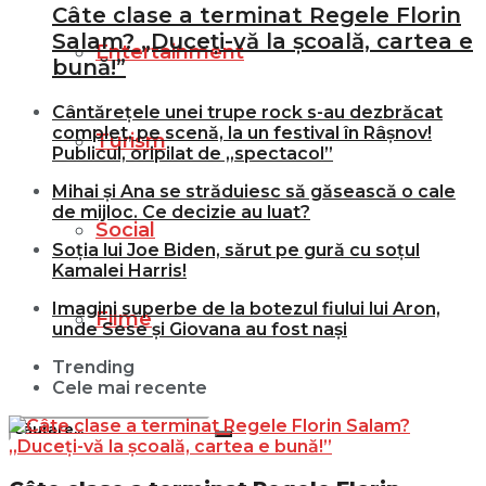
Câte clase a terminat Regele Florin
Salam? „Duceți-vă la școală, cartea e
Entertainment
bună!”
Cântărețele unei trupe rock s-au dezbrăcat
complet, pe scenă, la un festival în Râșnov!
Turism
Publicul, oripilat de „spectacol”
Mihai și Ana se străduiesc să găsească o cale
de mijloc. Ce decizie au luat?
Social
Soția lui Joe Biden, sărut pe gură cu soțul
Kamalei Harris!
Imagini superbe de la botezul fiului lui Aron,
Filme
unde Sese și Giovana au fost nași
Trending
Cele mai recente