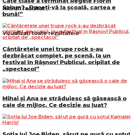
Câte clase a terminat Regele Florin
Salam? „Duceți-vă la școală, cartea e
Nici un rezultat
bună!”
Vizualizați toate rezultatele
Cântărețele unei trupe rock s-au
dezbrăcat complet, pe scenă, la un
festival în Râșnov! Publicul, oripilat de
„spectacol”
Mihai și Ana se străduiesc să găsească o
cale de mijloc. Ce decizie au luat?
Soția lui Joe Biden, sărut pe gură cu soțul