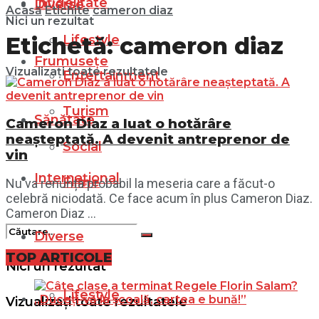
Infidelitate
Diverse
Acasă
Etichite
cameron diaz
Nici un rezultat
Lifestyle
Etichetă:
cameron diaz
Frumusețe
Vizualizați toate rezultatele
Entertainment
Turism
Sănătate
Cameron Diaz a luat o hotărâre
neașteptată. A devenit antreprenor de
Social
vin
Internațional
Filme
Nu va renunța probabil la meseria care a făcut-o
celebră niciodată. Ce face acum în plus Cameron Diaz.
Cameron Diaz ...
Diverse
TOP ARTICOLE
Nici un rezultat
Lifestyle
Vizualizați toate rezultatele