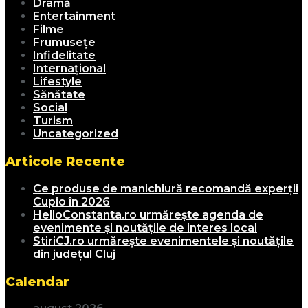
Dramă
Entertainment
Filme
Frumusețe
Infidelitate
Internațional
Lifestyle
Sănătate
Social
Turism
Uncategorized
Articole Recente
Ce produse de manichiură recomandă experții
Cupio în 2026
HelloConstanta.ro urmărește agenda de
evenimente și noutățile de interes local
StiriCJ.ro urmărește evenimentele și noutățile
din județul Cluj
Calendar