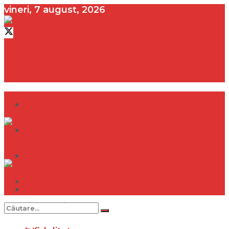
vineri, 7 august, 2026
contact@vedeta.ro
Dramă
Infidelitate
Frumusețe
Sănătate
Dramă
Internațional