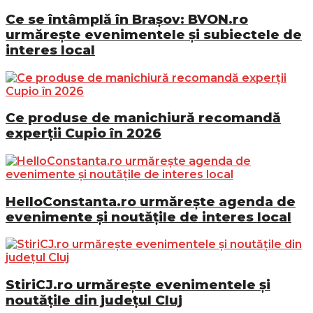
Ce se întâmplă în Brașov: BVON.ro
urmărește evenimentele și subiectele de
interes local
Ce produse de manichiură recomandă
experții Cupio în 2026
HelloConstanta.ro urmărește agenda de
evenimente și noutățile de interes local
StiriCJ.ro urmărește evenimentele și
noutățile din județul Cluj