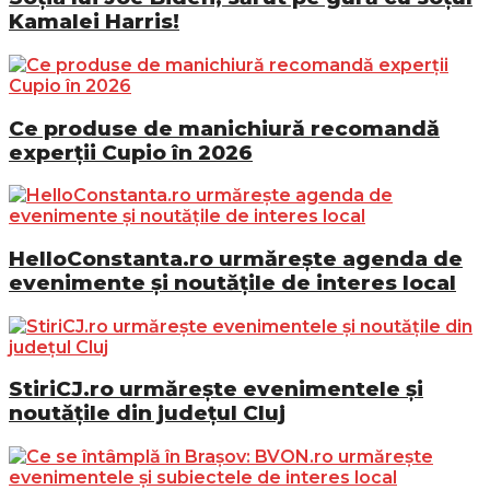
Kamalei Harris!
Ce produse de manichiură recomandă
experții Cupio în 2026
HelloConstanta.ro urmărește agenda de
evenimente și noutățile de interes local
StiriCJ.ro urmărește evenimentele și
noutățile din județul Cluj