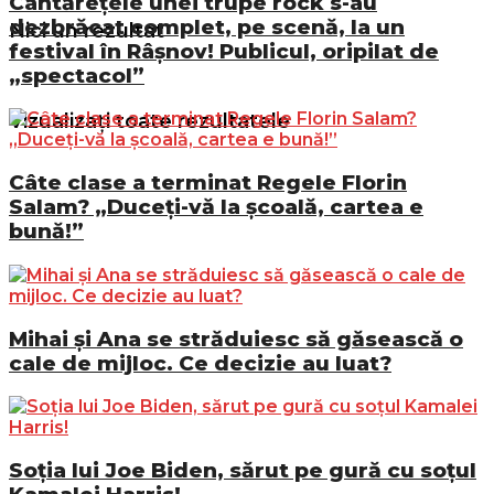
Cântărețele unei trupe rock s-au
dezbrăcat complet, pe scenă, la un
Nici un rezultat
festival în Râșnov! Publicul, oripilat de
„spectacol”
Vizualizați toate rezultatele
Câte clase a terminat Regele Florin
Salam? „Duceți-vă la școală, cartea e
bună!”
Mihai și Ana se străduiesc să găsească o
cale de mijloc. Ce decizie au luat?
Soția lui Joe Biden, sărut pe gură cu soțul