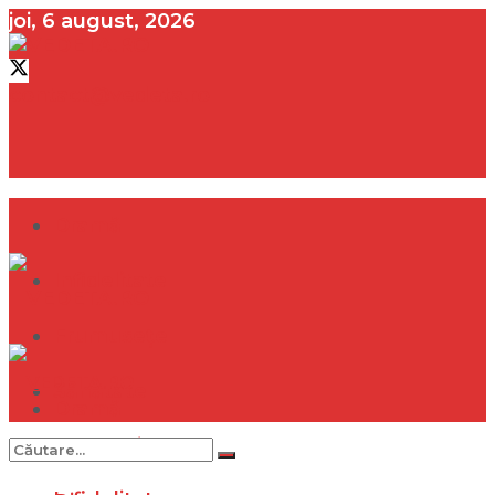
joi, 6 august, 2026
contact@vedeta.ro
Dramă
Infidelitate
Frumusețe
Sănătate
Dramă
Internațional