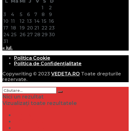
L
Ma
Mi
J
V
S
D
1
2
3
4
5
6
7
8
9
10
11
12
13
14
15
16
17
18
19
20
21
22
23
24
25
26
27
28
29
30
31
« iul.
Politica Cookie
Politica de Confidențialitate
Copywriting © 2023
VEDETA.RO
Toate drepturile
rezervate.
Nici un rezultat
Vizualizați toate rezultatele
Dramă
Infidelitate
Frumusețe