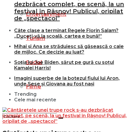
dezbrăcat complet, pe scenă, la un
festival în Râșnov! Publicul, oripilat
Entertainment
de „spectacol”
Câte clase a terminat Regele Florin Salam?
„Duceți-vă la școală, cartea e bună!”
Turism
Mihai și Ana se străduiesc să găsească o cale
de mijloc. Ce decizie au luat?
Social
Soția lui Joe Biden, sărut pe gură cu soțul
Kamalei Harris!
Imagini superbe de la botezul fiului lui Aron,
unde Sese și Giovana au fost nași
Filme
Trending
Cele mai recente