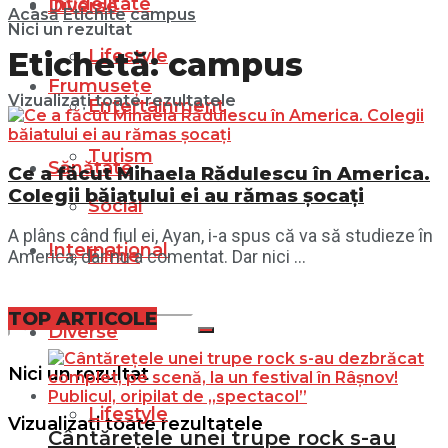
Infidelitate
Diverse
Acasă
Etichite
campus
Nici un rezultat
Lifestyle
Etichetă:
campus
Frumusețe
Vizualizați toate rezultatele
Entertainment
Turism
Sănătate
Ce a făcut Mihaela Rădulescu în America.
Colegii băiatului ei au rămas șocați
Social
A plâns când fiul ei, Ayan, i-a spus că va să studieze în
Internațional
Filme
America, dar nu a comentat. Dar nici ...
TOP ARTICOLE
Diverse
Nici un rezultat
Lifestyle
Vizualizați toate rezultatele
Cântărețele unei trupe rock s-au