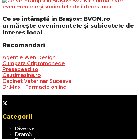
Ce se întâmplă în Brașov: BVON.ro
urmărește evenimentele și subiectele de
interes local
Recomandari
Agentie Web Design
Cumpara Criptomonede
Presadeazi.ro
Cautimasina.ro
Cabinet Veterinar Suceava
Dr.Max – Farmacie online
Categorii
Diverse
Dramă