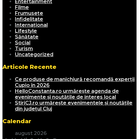
Entertainment
Filme
Frumusețe
Infidelitate
Internațional
Lifestyle
Sănătate
Social
Turism
Uncategorized
Articole Recente
Ce produse de manichiură recomandă experții
Cupio în 2026
HelloConstanta.ro urmărește agenda de
evenimente și noutățile de interes local
StiriCJ.ro urmărește evenimentele și noutățile
din județul Cluj
Calendar
august 2026