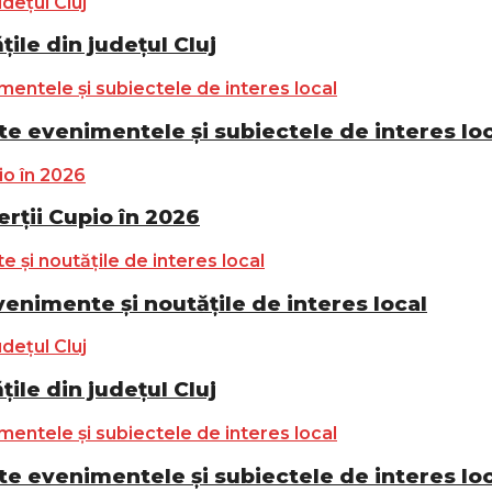
ile din județul Cluj
e evenimentele și subiectele de interes lo
ții Cupio în 2026
nimente și noutățile de interes local
ile din județul Cluj
e evenimentele și subiectele de interes lo