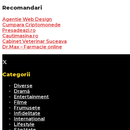
Recomandari
Agentie Web Design
Cumpara Criptomonede
Presadeazi.ro
Cautimasina.ro
Cabinet Veterinar Suceava
Dr.Max – Farmacie online
Categorii
Diverse
Dramă
Entertainment
Filme
Frumusețe
Infidelitate
Internațional
Lifestyle
Sănătate