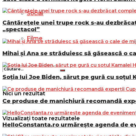
Social
Cântărețele unei trupe rock s-au dezbrăcat 
„spectacol”
Filme
Mihai și Ana se străduiesc să găsească o ca
Soția lui Joe Biden, sărut pe gură cu soțul 
Nici un rezultat
Ce produse de manichiură recomandă exper
Vizualizați toate rezultatele
HelloConstanta.ro urmărește agenda de eve