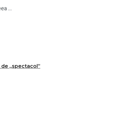
ea ...
t de „spectacol”