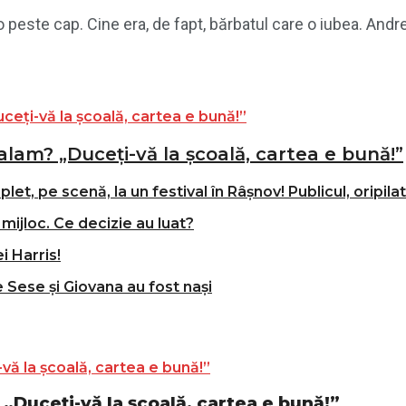
 peste cap. Cine era, de fapt, bărbatul care o iubea. Andre
alam? „Duceți-vă la școală, cartea e bună!”
t, pe scenă, la un festival în Râșnov! Publicul, oripila
mijloc. Ce decizie au luat?
i Harris!
e Sese și Giovana au fost nași
„Duceți-vă la școală, cartea e bună!”