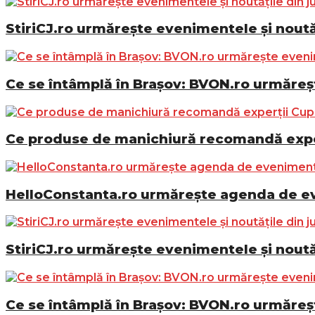
StiriCJ.ro urmărește evenimentele și noutăț
Ce se întâmplă în Brașov: BVON.ro urmăreșt
Ce produse de manichiură recomandă exper
HelloConstanta.ro urmărește agenda de eve
StiriCJ.ro urmărește evenimentele și noutăț
Ce se întâmplă în Brașov: BVON.ro urmăreșt