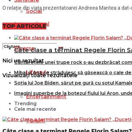
Sănătate
O relație din viața prezentatoarei Andreea Mantea a dat-o
Social
Internațional
Filme
TOP ARTICOLE
Diverse
Câte clase a terminat Regele Florin S
Nici un rezultat
Cântărețele unei trupe rock s-au dezbrăcat comple
Lifestyle
Mihai și Ana se străduiesc să găsească o cale de 
Vizualizați toate rezultatele
Soția lui Joe Biden, sărut pe gură cu soțul Kamale
Imagini superbe de la botezul fiului lui Aron, und
Entertainment
Trending
Cele mai recente
Turism
Câte clase a terminat Regele Florin Salam? 