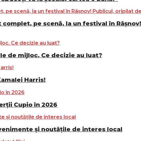
complet, pe scenă, la un festival în Râșnov! 
le de mijloc. Ce decizie au luat?
Kamalei Harris!
ții Cupio în 2026
nimente și noutățile de interes local