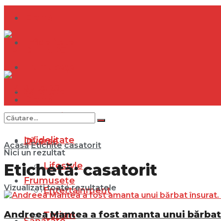
Dramă
Infidelitate
Frumusețe
Sănătate
Dramă
Internațional
Infidelitate
Diverse
Acasă
Etichite
casatorit
Nici un rezultat
Lifestyle
Etichetă:
casatorit
Frumusețe
Vizualizați toate rezultatele
Entertainment
Andreea Mantea a fost amanta unui bărbat în
Turism