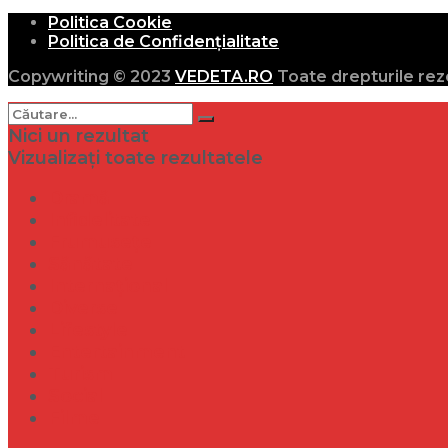
Politica Cookie
Politica de Confidențialitate
Copywriting © 2023
VEDETA.RO
Toate drepturile rez
Nici un rezultat
Vizualizați toate rezultatele
Dramă
Infidelitate
Frumusețe
Sănătate
Internațional
Diverse
Lifestyle
Entertainment
Turism
Social
Filme