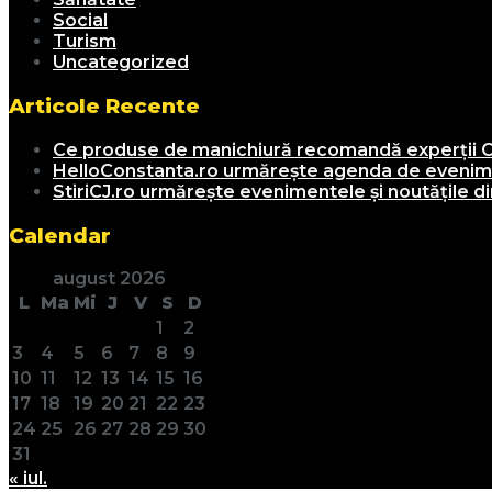
Social
Turism
Uncategorized
Articole Recente
Ce produse de manichiură recomandă experții C
HelloConstanta.ro urmărește agenda de evenimen
StiriCJ.ro urmărește evenimentele și noutățile din
Calendar
august 2026
L
Ma
Mi
J
V
S
D
1
2
3
4
5
6
7
8
9
10
11
12
13
14
15
16
17
18
19
20
21
22
23
24
25
26
27
28
29
30
31
« iul.