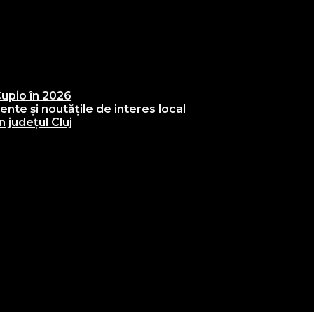
upio în 2026
te și noutățile de interes local
 județul Cluj