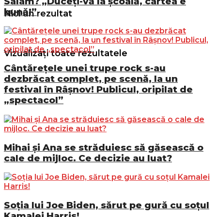
Salam? „Duceți-vă la școală, cartea e
bună!”
Nici un rezultat
Vizualizați toate rezultatele
Cântărețele unei trupe rock s-au
dezbrăcat complet, pe scenă, la un
festival în Râșnov! Publicul, oripilat de
„spectacol”
Mihai și Ana se străduiesc să găsească o
cale de mijloc. Ce decizie au luat?
Soția lui Joe Biden, sărut pe gură cu soțul
Kamalei Harris!