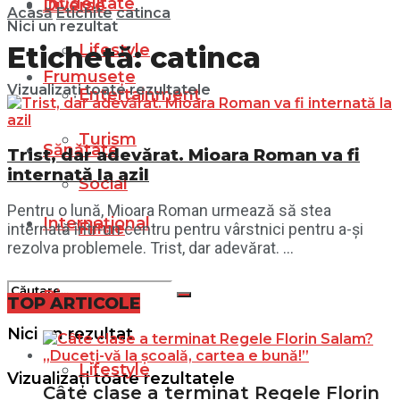
Infidelitate
Diverse
Acasă
Etichite
catinca
Nici un rezultat
Lifestyle
Etichetă:
catinca
Frumusețe
Vizualizați toate rezultatele
Entertainment
Turism
Sănătate
Trist, dar adevărat. Mioara Roman va fi
internată la azil
Social
Pentru o lună, Mioara Roman urmează să stea
Internațional
Filme
internată într-un centru pentru vârstnici pentru a-și
rezolva problemele. Trist, dar adevărat. ...
Diverse
TOP ARTICOLE
Nici un rezultat
Lifestyle
Vizualizați toate rezultatele
Câte clase a terminat Regele Florin