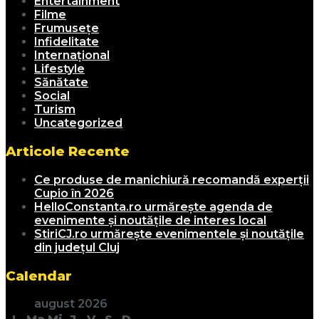
Entertainment
Filme
Frumusețe
Infidelitate
Internațional
Lifestyle
Sănătate
Social
Turism
Uncategorized
Articole Recente
Ce produse de manichiură recomandă experții
Cupio în 2026
HelloConstanta.ro urmărește agenda de
evenimente și noutățile de interes local
StiriCJ.ro urmărește evenimentele și noutățile
din județul Cluj
Calendar
august 2026