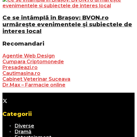
Ce se întâmplă în Brașov: BVON.ro
urmărește evenimentele și subiectele de
interes local
Recomandari
Agentie Web Design
Cumpara Criptomonede
Presadeazi.ro
Cautimasina.ro
Cabinet Veterinar Suceava
Dr.Max – Farmacie online
Categorii
Diverse
Dramă