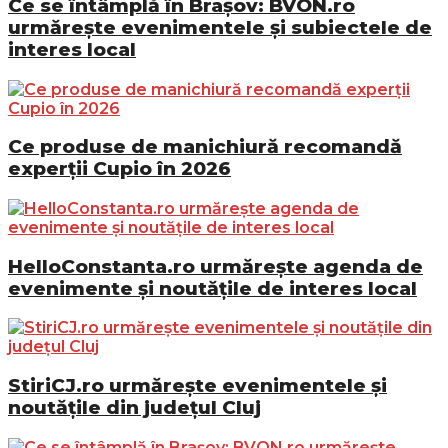
Ce se întâmplă în Brașov: BVON.ro
urmărește evenimentele și subiectele de
interes local
Ce produse de manichiură recomandă
experții Cupio în 2026
HelloConstanta.ro urmărește agenda de
evenimente și noutățile de interes local
StiriCJ.ro urmărește evenimentele și
noutățile din județul Cluj