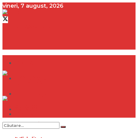
vineri, 7 august, 2026
contact@vedeta.ro
Dramă
Infidelitate
Frumusețe
Sănătate
Dramă
Internațional