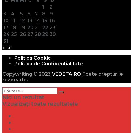
L
Ma
Mi
J
V
S
D
1
2
3
4
5
6
7
8
9
10
11
12
13
14
15
16
17
18
19
20
21
22
23
24
25
26
27
28
29
30
31
« iul.
Politica Cookie
Politica de Confidențialitate
Copywriting © 2023
VEDETA.RO
Toate drepturile
rezervate.
Nici un rezultat
Vizualizați toate rezultatele
Dramă
Infidelitate
Frumusețe