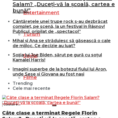
Salam? „Duceți-vă la școală, cartea e
bună!”
Entertainment
Cântărețele unei trupe rock s-au dezbrăcat
complet, pe scenă, la un festival în Râșnov!
Publicul, oripilat de „spectacol”
Turism
Mihai și Ana se străduiesc să găsească o cale
de mijloc. Ce decizie au luat?
Soția lui Joe Biden, sărut pe gură cu soțul
Social
Kamalei Harris!
Imagini superbe de la botezul fiului lui Aron,
unde Sese și Giovana au fost nași
Filme
Trending
Cele mai recente
Câte clase a terminat Regele Florin