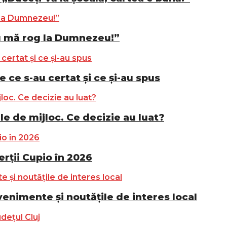
u mă rog la Dumnezeu!”
e ce s-au certat și ce și-au spus
le de mijloc. Ce decizie au luat?
ții Cupio în 2026
nimente și noutățile de interes local