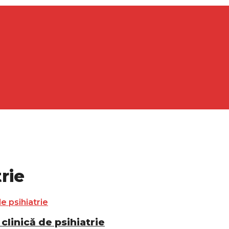
trie
clinică de psihiatrie