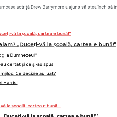
rumoasa actriță Drew Barrymore a ajuns să stea închisă într
alam? „Duceți-vă la școală, cartea e bună!”
og la Dumnezeu!”
-au certat și ce și-au spus
mijloc. Ce decizie au luat?
i Harris!
„Duceți-vă la școală, cartea e bună!”