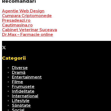
Recomandari
Agentie Web Design
Cumpara Criptomonede
Presadeazi.ro
Cautimasina.ro
Cabinet Veterinar Suceava
Dr.Max – Farmacie online
Categorii
Diverse
Dramă
Entertainment
Filme
Frumusețe
Infidelitate
Internațional
Lifestyle
Sănătate
Social