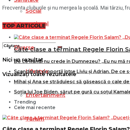
Sănătate
Frecventa cluburile și nu mergea la școală. Mai târziu, f
Social
Internațional
Filme
TOP ARTICOLE
Diverse
Câte clase a terminat Regele Florin S
Nici un rezultat
De ce Randi nu crede în Dumnezeu? „Eu nu mă r
Lifestyle
Scandal de proporții între Liviu și Adrian. De ce s
Vizualizați toate rezultatele
Mihai și Ana se străduiesc să găsească o cale de 
Soția lui Joe Biden, sărut pe gură cu soțul Kamale
Entertainment
Trending
Cele mai recente
Turism
Câte clase a terminat Regele Florin Salam? 