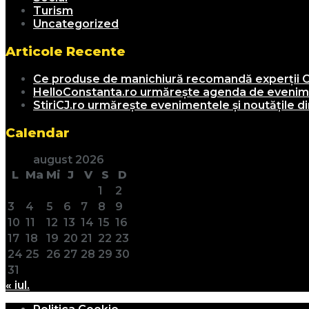
Turism
Uncategorized
Articole Recente
Ce produse de manichiură recomandă experții C
HelloConstanta.ro urmărește agenda de evenimen
StiriCJ.ro urmărește evenimentele și noutățile din
Calendar
august 2026
L
Ma
Mi
J
V
S
D
1
2
3
4
5
6
7
8
9
10
11
12
13
14
15
16
17
18
19
20
21
22
23
24
25
26
27
28
29
30
31
« iul.