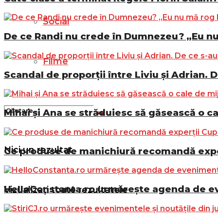
Social
De ce Randi nu crede în Dumnezeu? „Eu n
Filme
Scandal de proporții între Liviu și Adrian. D
Mihai și Ana se străduiesc să găsească o ca
Nici un rezultat
Ce produse de manichiură recomandă exper
HelloConstanta.ro urmărește agenda de eve
Vizualizați toate rezultatele