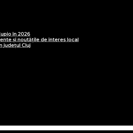
upio în 2026
te și noutățile de interes local
 județul Cluj