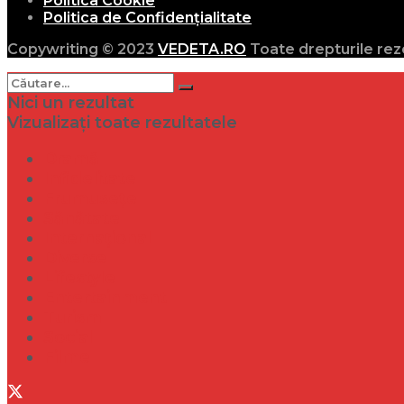
Politica Cookie
Politica de Confidențialitate
Copywriting © 2023
VEDETA.RO
Toate drepturile rez
Nici un rezultat
Vizualizați toate rezultatele
Dramă
Infidelitate
Frumusețe
Sănătate
Internațional
Diverse
Lifestyle
Entertainment
Turism
Social
Filme