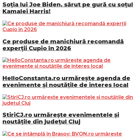
Soția lui Joe Biden, sărut pe gură cu soțul
Kamalei Harris!
Ce produse de manichiură recomandă
experții Cupio în 2026
HelloConstanta.ro urmărește agenda de
evenimente și noutățile de interes local
StiriCJ.ro urmărește evenimentele și
noutățile din județul Cluj