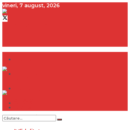
vineri, 7 august, 2026
contact@vedeta.ro
Dramă
Infidelitate
Frumusețe
Sănătate
Dramă
Internațional