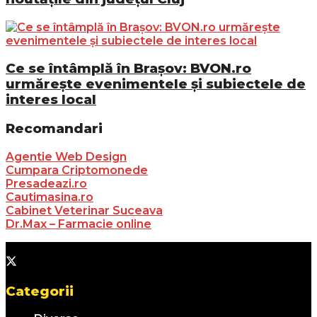
Ce se întâmplă în Brașov: BVON.ro
urmărește evenimentele și subiectele de
interes local
Recomandari
Agentie Web Design
Cumpara Criptomonede
Presadeazi.ro
Cautimasina.ro
Cabinet Veterinar Suceava
Dr.Max – Farmacie online
Categorii