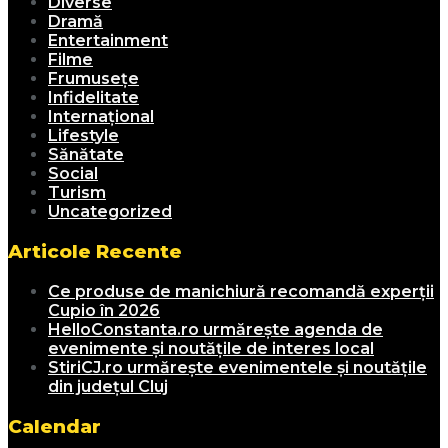
Diverse
Dramă
Entertainment
Filme
Frumusețe
Infidelitate
Internațional
Lifestyle
Sănătate
Social
Turism
Uncategorized
Articole Recente
Ce produse de manichiură recomandă experții
Cupio în 2026
HelloConstanta.ro urmărește agenda de
evenimente și noutățile de interes local
StiriCJ.ro urmărește evenimentele și noutățile
din județul Cluj
Calendar