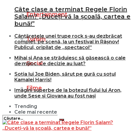
Câte clase a terminat Regele Florin
Entertainment
Salam? „Duceți-vă la școală, cartea e
bună!”
Cântărețele unei trupe rock s-au dezbrăcat
Turism
complet, pe scenă, la un festival în Râșnov!
Publicul, oripilat de „spectacol”
Mihai și Ana se străduiesc să găsească o cale
Social
de mijloc. Ce decizie au luat?
Soția lui Joe Biden, sărut pe gură cu soțul
Kamalei Harris!
Filme
Imagini superbe de la botezul fiului lui Aron,
unde Sese și Giovana au fost nași
Trending
Cele mai recente