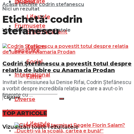
Infidelitate
Diverse
Acasă
Etichite
codrin stefanescu
Nici un rezultat
Lifestyle
Etichetă:
codrin
Frumusețe
stefanescu
Vizualizați toate rezultatele
Entertainment
Turism
Sănătate
Social
Codrin Ștefănescu a povestit totul despre
relația de iubire cu Anamaria Prodan
Internațional
Filme
Invitat în emisiunea lui Denise Rifai, Codrin Ștefănescu
a vorbit despre incredibila relația pe care a avut-o în
tinerețe cu ...
Diverse
Nici un rezultat
TOP ARTICOLE
Lifestyle
Vizualizați toate rezultatele