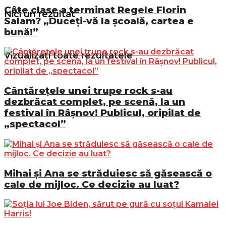
Câte clase a terminat Regele Florin
Nici un rezultat
Salam? „Duceți-vă la școală, cartea e
bună!”
Vizualizați toate rezultatele
Cântărețele unei trupe rock s-au
dezbrăcat complet, pe scenă, la un
festival în Râșnov! Publicul, oripilat de
„spectacol”
Mihai și Ana se străduiesc să găsească o
cale de mijloc. Ce decizie au luat?