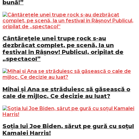
bună!”
Cântărețele unei trupe rock s-au
dezbrăcat complet, pe scenă, la un
festival în Râșnov! Publicul, oripilat de
„spectacol”
Mihai și Ana se străduiesc să găsească o
cale de mijloc. Ce decizie au luat?
Soția lui Joe Biden, sărut pe gură cu soțul
Kamalei Harris!