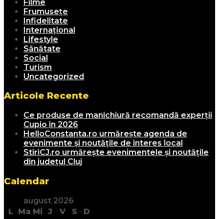
Filme
Frumusețe
Infidelitate
Internațional
Lifestyle
Sănătate
Social
Turism
Uncategorized
Articole Recente
Ce produse de manichiură recomandă experții
Cupio în 2026
HelloConstanta.ro urmărește agenda de
evenimente și noutățile de interes local
StiriCJ.ro urmărește evenimentele și noutățile
din județul Cluj
Calendar
august 2026
L
Ma
Mi
J
V
S
D