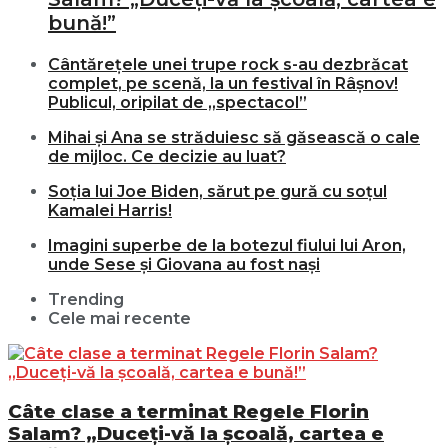
bună!”
Cântărețele unei trupe rock s-au dezbrăcat
complet, pe scenă, la un festival în Râșnov!
Publicul, oripilat de „spectacol”
Mihai și Ana se străduiesc să găsească o cale
de mijloc. Ce decizie au luat?
Soția lui Joe Biden, sărut pe gură cu soțul
Kamalei Harris!
Imagini superbe de la botezul fiului lui Aron,
unde Sese și Giovana au fost nași
Trending
Cele mai recente
Câte clase a terminat Regele Florin
Salam? „Duceți-vă la școală, cartea e