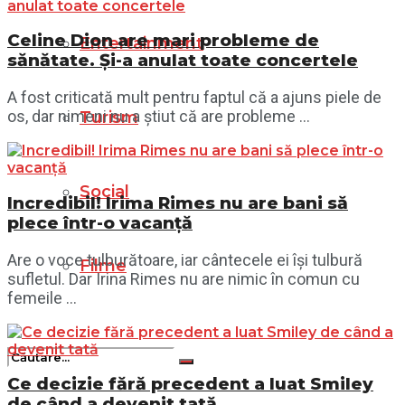
Celine Dion are mari probleme de
Entertainment
sănătate. Și-a anulat toate concertele
A fost criticată mult pentru faptul că a ajuns piele de
os, dar nimeni nu a știut că are probleme ...
Turism
Social
Incredibil! Irima Rimes nu are bani să
plece într-o vacanță
Are o voce tulburătoare, iar cântecele ei își tulbură
Filme
sufletul. Dar Irina Rimes nu are nimic în comun cu
femeile ...
Ce decizie fără precedent a luat Smiley
de când a devenit tată