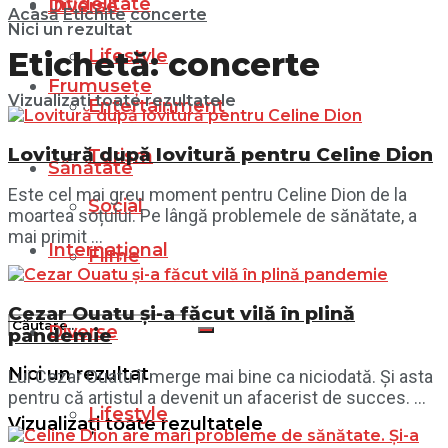
Infidelitate
Diverse
Acasă
Etichite
concerte
Nici un rezultat
Lifestyle
Etichetă:
concerte
Frumusețe
Vizualizați toate rezultatele
Entertainment
Lovitură după lovitură pentru Celine Dion
Turism
Sănătate
Este cel mai greu moment pentru Celine Dion de la
Social
moartea soțului. Pe lângă problemele de sănătate, a
mai primit ...
Internațional
Filme
Cezar Ouatu și-a făcut vilă în plină
Diverse
pandemie
Nici un rezultat
Lui Cezar Ouatu îi merge mai bine ca niciodată. Și asta
pentru că artistul a devenit un afacerist de succes. ...
Lifestyle
Vizualizați toate rezultatele