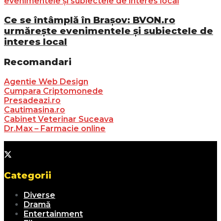
Ce se întâmplă în Brașov: BVON.ro
urmărește evenimentele și subiectele de
interes local
Recomandari
Agentie Web Design
Cumpara Criptomonede
Presadeazi.ro
Cautimasina.ro
Cabinet Veterinar Suceava
Dr.Max – Farmacie online
Categorii
Diverse
Dramă
Entertainment