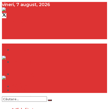
vineri, 7 august, 2026
contact@vedeta.ro
Dramă
Infidelitate
Frumusețe
Sănătate
Dramă
Internațional