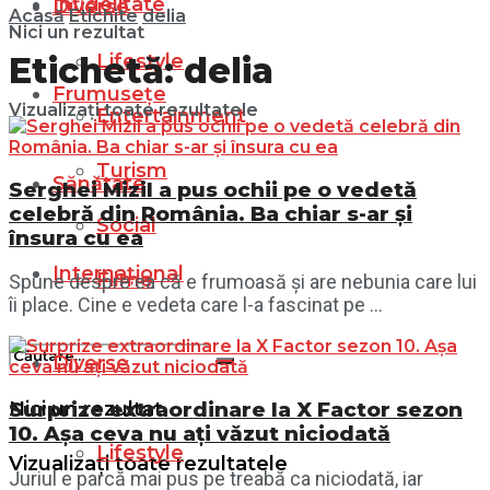
Infidelitate
Diverse
Acasă
Etichite
delia
Nici un rezultat
Lifestyle
Etichetă:
delia
Frumusețe
Vizualizați toate rezultatele
Entertainment
Turism
Sănătate
Serghei Mizil a pus ochii pe o vedetă
celebră din România. Ba chiar s-ar și
Social
însura cu ea
Internațional
Filme
Spune despre ea că e frumoasă și are nebunia care lui
îi place. Cine e vedeta care l-a fascinat pe ...
Diverse
Nici un rezultat
Surprize extraordinare la X Factor sezon
10. Așa ceva nu ați văzut niciodată
Lifestyle
Vizualizați toate rezultatele
Juriul e parcă mai pus pe treabă ca niciodată, iar