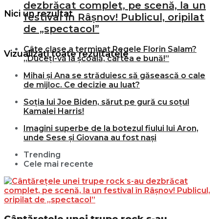
dezbrăcat complet, pe scenă, la un
Nici un rezultat
festival în Râșnov! Publicul, oripilat
de „spectacol”
Câte clase a terminat Regele Florin Salam?
Vizualizați toate rezultatele
„Duceți-vă la școală, cartea e bună!”
Mihai și Ana se străduiesc să găsească o cale
de mijloc. Ce decizie au luat?
Soția lui Joe Biden, sărut pe gură cu soțul
Kamalei Harris!
Imagini superbe de la botezul fiului lui Aron,
unde Sese și Giovana au fost nași
Trending
Cele mai recente
Cântărețele unei trupe rock s-au