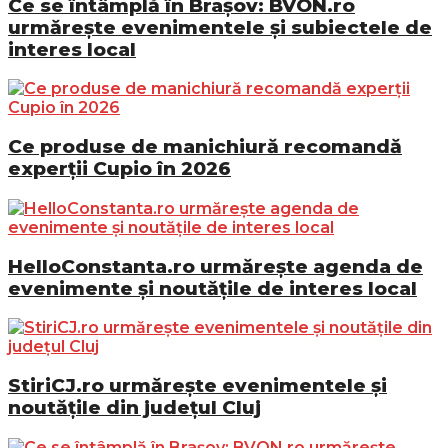
Ce se întâmplă în Brașov: BVON.ro
urmărește evenimentele și subiectele de
interes local
Ce produse de manichiură recomandă
experții Cupio în 2026
HelloConstanta.ro urmărește agenda de
evenimente și noutățile de interes local
StiriCJ.ro urmărește evenimentele și
noutățile din județul Cluj