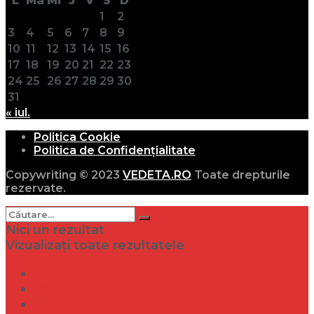
L
Ma
Mi
J
V
S
D
1
2
3
4
5
6
7
8
9
10
11
12
13
14
15
16
17
18
19
20
21
22
23
24
25
26
27
28
29
30
31
« iul.
Politica Cookie
Politica de Confidențialitate
Copywriting © 2023
VEDETA.RO
Toate drepturile
rezervate.
Nici un rezultat
Vizualizați toate rezultatele
Dramă
Infidelitate
Frumusețe