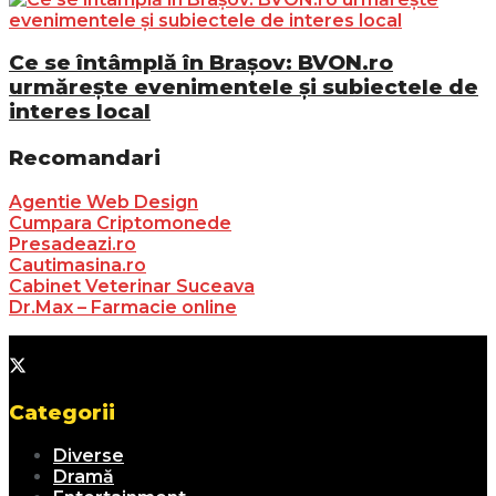
Ce se întâmplă în Brașov: BVON.ro
urmărește evenimentele și subiectele de
interes local
Recomandari
Agentie Web Design
Cumpara Criptomonede
Presadeazi.ro
Cautimasina.ro
Cabinet Veterinar Suceava
Dr.Max – Farmacie online
Categorii
Diverse
Dramă