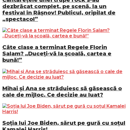
dezbrăcat complet, pe scenă, la un
festival în Râșnov! Publicul, oripilat de
„spectacol”
Câte clase a terminat Regele Florin
Salam? „Duceți-vă la școală, cartea e
bună!”
Mihai și Ana se străduiesc să găsească o
cale de mijloc. Ce decizie au luat?
Soția lui Joe Biden, sărut pe gură cu soțul
Kamalei Harris!