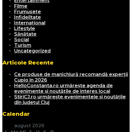
Entertainment
Filme
Frumusețe
Infidelitate
Internațional
Lifestyle
Sănătate
Social
Turism
Uncategorized
Articole Recente
Ce produse de manichiură recomandă experții
Cupio în 2026
HelloConstanta.ro urmărește agenda de
evenimente și noutățile de interes local
StiriCJ.ro urmărește evenimentele și noutățile
din județul Cluj
Calendar
august 2026