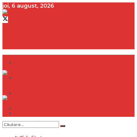
joi, 6 august, 2026
contact@vedeta.ro
Dramă
Infidelitate
Frumusețe
Sănătate
Dramă
Internațional