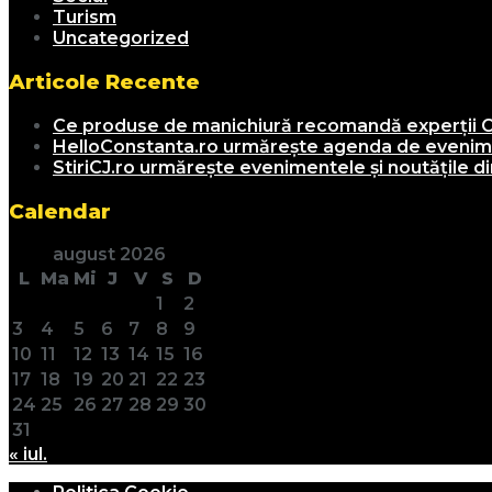
Turism
Uncategorized
Articole Recente
Ce produse de manichiură recomandă experții C
HelloConstanta.ro urmărește agenda de evenimen
StiriCJ.ro urmărește evenimentele și noutățile din
Calendar
august 2026
L
Ma
Mi
J
V
S
D
1
2
3
4
5
6
7
8
9
10
11
12
13
14
15
16
17
18
19
20
21
22
23
24
25
26
27
28
29
30
31
« iul.