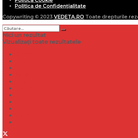
Politica Cookie
Politica de Confidențialitate
Copywriting © 2023
VEDETA.RO
Toate drepturile rez
Nici un rezultat
Vizualizați toate rezultatele
Dramă
Infidelitate
Frumusețe
Sănătate
Internațional
Diverse
Lifestyle
Entertainment
Turism
Social
Filme