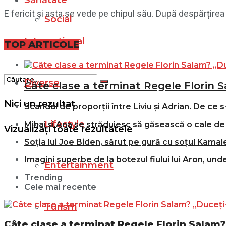
Sănătate
E fericit și asta se vede pe chipul său. După despărțirea d
Social
Internațional
Filme
TOP ARTICOLE
Diverse
Câte clase a terminat Regele Florin S
Nici un rezultat
Scandal de proporții între Liviu și Adrian. De ce s
Lifestyle
Mihai și Ana se străduiesc să găsească o cale de 
Vizualizați toate rezultatele
Soția lui Joe Biden, sărut pe gură cu soțul Kamale
Imagini superbe de la botezul fiului lui Aron, und
Entertainment
Trending
Cele mai recente
Turism
Câte clase a terminat Regele Florin Salam? 