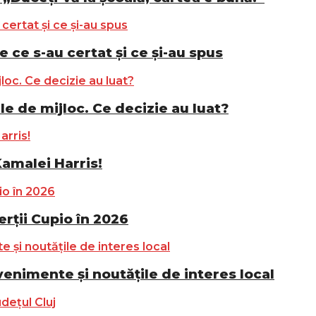
e ce s-au certat și ce și-au spus
le de mijloc. Ce decizie au luat?
Kamalei Harris!
ții Cupio în 2026
nimente și noutățile de interes local