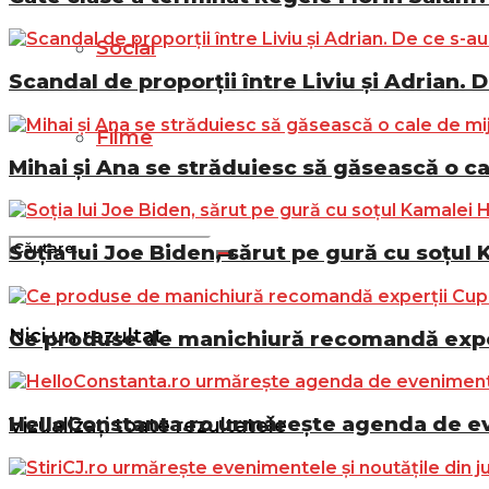
Social
Scandal de proporții între Liviu și Adrian. D
Filme
Mihai și Ana se străduiesc să găsească o ca
Soția lui Joe Biden, sărut pe gură cu soțul 
Nici un rezultat
Ce produse de manichiură recomandă exper
HelloConstanta.ro urmărește agenda de eve
Vizualizați toate rezultatele