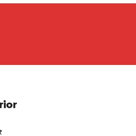
rior
?