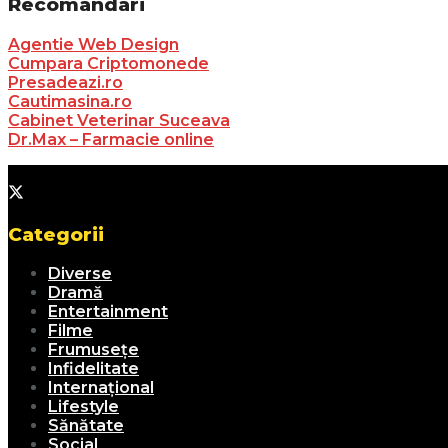
Recomandari
Agentie Web Design
Cumpara Criptomonede
Presadeazi.ro
Cautimasina.ro
Cabinet Veterinar Suceava
Dr.Max – Farmacie online
Categorii
Diverse
Dramă
Entertainment
Filme
Frumusețe
Infidelitate
Internațional
Lifestyle
Sănătate
Social