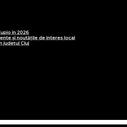
upio în 2026
te și noutățile de interes local
 județul Cluj