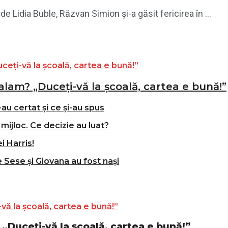
e Lidia Buble, Răzvan Simion și-a găsit fericirea în ...
alam? „Duceți-vă la școală, cartea e bună!”
-au certat și ce și-au spus
mijloc. Ce decizie au luat?
i Harris!
e Sese și Giovana au fost nași
„Duceți-vă la școală, cartea e bună!”