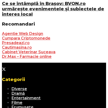
Ce se întâmplă în Brașov: BVON.ro
urmărește evenimentele și subiectele de
interes local
Recomandari
Agentie Web Design
Cumpara Criptomonede
Presadeazi.ro
Cautimasina.ro
Cabinet Veterinar Suceava
Dr.Max – Farmacie online
Categorii
Diverse
Dramă
Entertainment
Filme
Frumusețe