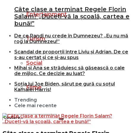
Câte clase a terminat Regele Florin
Entertainment
Salam? „Duceți-vă la școală, cartea e
bună!”
De ce Randi nu crede în Dumnezeu? „Eu nu mă
Turism
rog la Dumnezeu!”
Scandal de proporții între Liviu și Adrian. De ce
s-au certat și ce și-au spus
Social
Mihai și Ana se străduiesc să găsească o cale
de mijloc. Ce decizie au luat?
Soția lui Joe Biden, sărut pe gură cu soțul
Filme
Kamalei Harris!
Trending
Cele mai recente