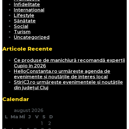
Infidelitate
Internațional
Lifestyle
Sănătate
Social
Turism
Uncategorized
Articole Recente
Ce produse de manichiură recomandă experții
Cupio în 2026
HelloConstanta.ro urmărește agenda de
evenimente și noutățile de interes local
StiriCJ.ro urmărește evenimentele și noutățile
din județul Cluj
Calendar
august 2026
L
Ma
Mi
J
V
S
D
1
2