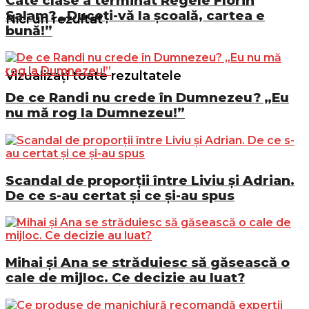
Câte clase a terminat Regele Florin
Salam? „Duceți-vă la școală, cartea e
Nici un rezultat
bună!”
Vizualizați toate rezultatele
De ce Randi nu crede în Dumnezeu? „Eu
nu mă rog la Dumnezeu!”
Scandal de proporții între Liviu și Adrian.
De ce s-au certat și ce și-au spus
Mihai și Ana se străduiesc să găsească o
cale de mijloc. Ce decizie au luat?