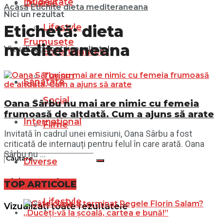
Infidelitate
Diverse
Acasă
Etichite
dieta mediteraneana
Nici un rezultat
Lifestyle
Etichetă:
dieta
Frumusețe
mediteraneana
Vizualizați toate rezultatele
Entertainment
Turism
Sănătate
Social
Oana Sârbu nu mai are nimic cu femeia
frumoasă de altdată. Cum a ajuns să arate
Internațional
Filme
Invitată în cadrul unei emisiuni, Oana Sârbu a fost
criticată de internauți pentru felul în care arată. Oana
Sârbu nu ...
Diverse
Nici un rezultat
TOP ARTICOLE
Lifestyle
Vizualizați toate rezultatele