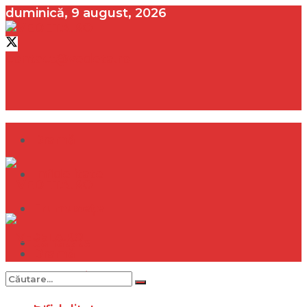
duminică, 9 august, 2026
contact@vedeta.ro
Dramă
Infidelitate
Frumusețe
Sănătate
Dramă
Internațional