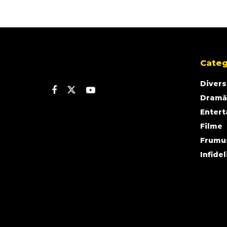
Categ
Divers
Dramă
Enter
Filme
Frumu
Infidel