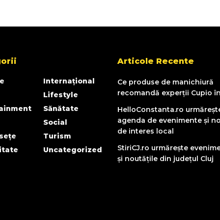
orii
Articole Recente
e
Internațional
Ce produse de manichiură
recomandă experții Cupio î
Lifestyle
tainment
Sănătate
HelloConstanta.ro urmăreșt
agenda de evenimente și no
Social
de interes local
sețe
Turism
StiriCJ.ro urmărește evenim
itate
Uncategorized
și noutățile din județul Cluj