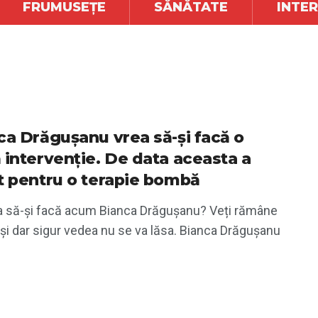
FRUMUSEȚE
SĂNĂTATE
INTE
ca Drăgușanu vrea să-și facă o
 intervenție. De data aceasta a
t pentru o terapie bombă
a să-și facă acum Bianca Drăgușanu? Veți rămâne
și dar sigur vedea nu se va lăsa. Bianca Drăgușanu