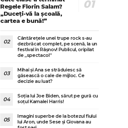
Regele Florin Salam?
„Duceți-vă la școală,
cartea e bună!”
Cântărețele unei trupe rock s-au
dezbrăcat complet, pe scenă, la un
festival în Râșnov! Publicul, oripilat
de „spectacol”
Mihai și Ana se străduiesc să
găsească o cale de mijloc. Ce
decizie au luat?
Soția lui Joe Biden, sărut pe gură cu
soțul Kamalei Harris!
Imagini superbe de la botezul fiului
lui Aron, unde Sese și Giovana au
fost nași