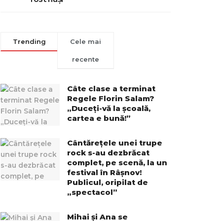
Trending
Cele mai
recente
Câte clase a terminat
Regele Florin Salam?
„Duceți-vă la școală,
cartea e bună!”
Cântărețele unei trupe
rock s-au dezbrăcat
complet, pe scenă, la un
festival în Râșnov!
Publicul, oripilat de
„spectacol”
Mihai și Ana se