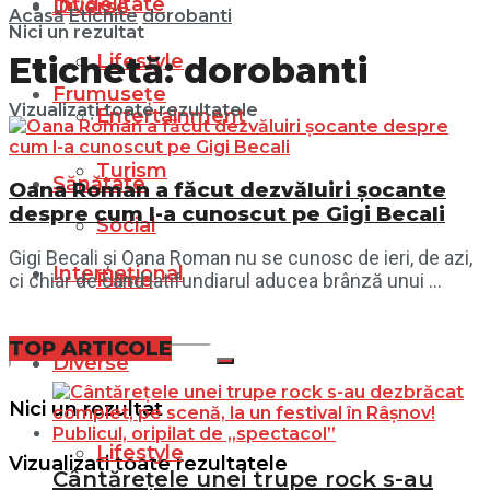
Infidelitate
Diverse
Acasă
Etichite
dorobanti
Nici un rezultat
Lifestyle
Etichetă:
dorobanti
Frumusețe
Vizualizați toate rezultatele
Entertainment
Turism
Sănătate
Oana Roman a făcut dezvăluiri șocante
despre cum l-a cunoscut pe Gigi Becali
Social
Gigi Becali și Oana Roman nu se cunosc de ieri, de azi,
Internațional
Filme
ci chiar de când latifundiarul aducea brânză unui ...
TOP ARTICOLE
Diverse
Nici un rezultat
Lifestyle
Vizualizați toate rezultatele
Cântărețele unei trupe rock s-au