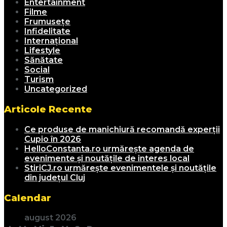
Entertainment
Filme
Frumusețe
Infidelitate
Internațional
Lifestyle
Sănătate
Social
Turism
Uncategorized
Articole Recente
Ce produse de manichiură recomandă experții
Cupio în 2026
HelloConstanta.ro urmărește agenda de
evenimente și noutățile de interes local
StiriCJ.ro urmărește evenimentele și noutățile
din județul Cluj
Calendar
august 2026