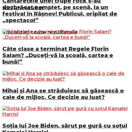
Cântărețele unei trupe rock s-au
dezbrăcat complet, pe scenă, la un
Nici un rezultat
festival în Râșnov! Publicul, oripilat de
„spectacol”
Vizualizați toate rezultatele
Câte clase a terminat Regele Florin
Salam? „Duceți-vă la școală, cartea e
bună!”
Mihai și Ana se străduiesc să găsească o
cale de mijloc. Ce decizie au luat?
Soția lui Joe Biden, sărut pe gură cu soțul