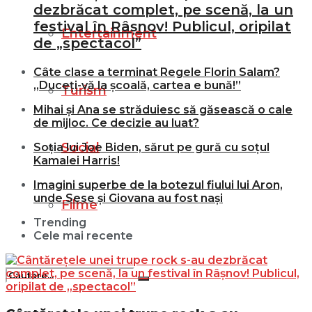
dezbrăcat complet, pe scenă, la un
festival în Râșnov! Publicul, oripilat
Entertainment
de „spectacol”
Câte clase a terminat Regele Florin Salam?
„Duceți-vă la școală, cartea e bună!”
Turism
Mihai și Ana se străduiesc să găsească o cale
de mijloc. Ce decizie au luat?
Social
Soția lui Joe Biden, sărut pe gură cu soțul
Kamalei Harris!
Imagini superbe de la botezul fiului lui Aron,
unde Sese și Giovana au fost nași
Filme
Trending
Cele mai recente