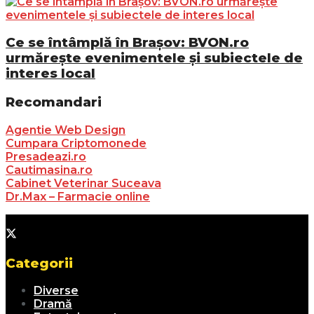
Ce se întâmplă în Brașov: BVON.ro
urmărește evenimentele și subiectele de
interes local
Recomandari
Agentie Web Design
Cumpara Criptomonede
Presadeazi.ro
Cautimasina.ro
Cabinet Veterinar Suceava
Dr.Max – Farmacie online
Categorii
Diverse
Dramă