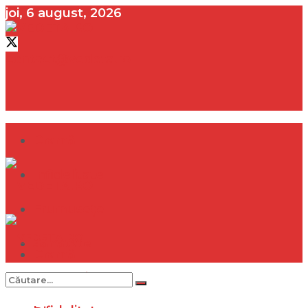
joi, 6 august, 2026
contact@vedeta.ro
Dramă
Infidelitate
Frumusețe
Sănătate
Dramă
Internațional