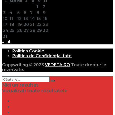
L
Ma
Mi
J
V
S
D
1
2
3
4
5
6
7
8
9
10
11
12
13
14
15
16
17
18
19
20
21
22
23
24
25
26
27
28
29
30
31
« iul.
Politica Cookie
Politica de Confidențialitate
Copywriting © 2023
VEDETA.RO
Toate drepturile
rezervate.
Nici un rezultat
Vizualizați toate rezultatele
Dramă
Infidelitate
Frumusețe