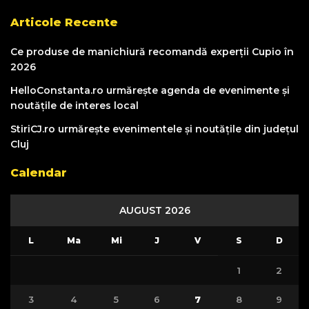
Articole Recente
Ce produse de manichiură recomandă experții Cupio în
2026
HelloConstanta.ro urmărește agenda de evenimente și
noutățile de interes local
StiriCJ.ro urmărește evenimentele și noutățile din județul
Cluj
Calendar
AUGUST 2026
L
Ma
Mi
J
V
S
D
1
2
3
4
5
6
7
8
9