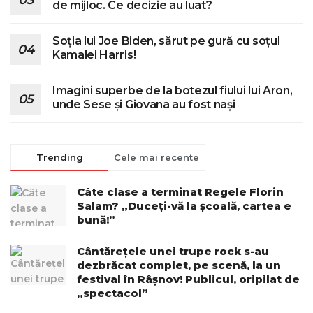
de mijloc. Ce decizie au luat?
Soția lui Joe Biden, sărut pe gură cu soțul
Kamalei Harris!
Imagini superbe de la botezul fiului lui Aron,
unde Sese și Giovana au fost nași
Trending
Cele mai recente
Câte clase a terminat Regele Florin
Salam? „Duceți-vă la școală, cartea e
bună!”
Cântărețele unei trupe rock s-au
dezbrăcat complet, pe scenă, la un
festival în Râșnov! Publicul, oripilat de
„spectacol”