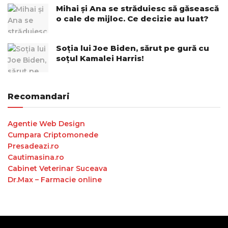
Mihai și Ana se străduiesc să găsească
o cale de mijloc. Ce decizie au luat?
Soția lui Joe Biden, sărut pe gură cu
soțul Kamalei Harris!
Recomandari
Agentie Web Design
Cumpara Criptomonede
Presadeazi.ro
Cautimasina.ro
Cabinet Veterinar Suceava
Dr.Max – Farmacie online