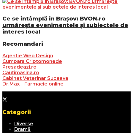
Ce se întâmplă în Brașov: BVON.ro
urmărește evenimentele și subiectele de
interes local
Recomandari
Agentie Web Design
Cumpara Criptomonede
Presadeazi.ro
Cautimasina.ro
Cabinet Veterinar Suceava
Dr.Max – Farmacie online
Categorii
Diverse
Dramă