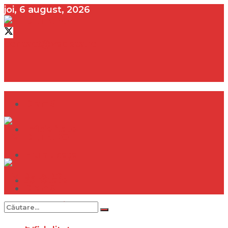
joi, 6 august, 2026
contact@vedeta.ro
Dramă
Infidelitate
Frumusețe
Sănătate
Dramă
Internațional