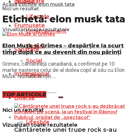
Infidelitate
Diverse
Acasă
Etichite
elon musk tata
Nici un rezultat
Lifestyle
Etichetă:
elon musk tata
Frumusețe
Vizualizați toate rezultatele
Entertainment
Elon Musk și Grimes – despărțire la scurt
Turism
Sănătate
timp după ce au devenit din nou părinți
Social
Grimes, cântăreață canadiană, a confirmat pe 10
martie nașterea celui de-al doilea copil al său cu Elon
Internațional
Filme
Musk. Numele fetiței ...
TOP ARTICOLE
Diverse
Nici un rezultat
Lifestyle
Vizualizați toate rezultatele
Cântărețele unei trupe rock s-au