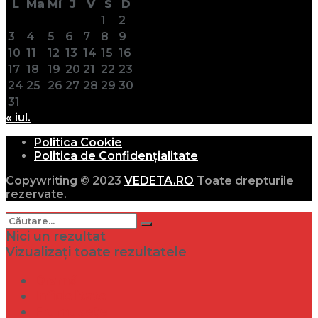
L
Ma
Mi
J
V
S
D
1
2
3
4
5
6
7
8
9
10
11
12
13
14
15
16
17
18
19
20
21
22
23
24
25
26
27
28
29
30
31
« iul.
Politica Cookie
Politica de Confidențialitate
Copywriting © 2023
VEDETA.RO
Toate drepturile
rezervate.
Nici un rezultat
Vizualizați toate rezultatele
Dramă
Infidelitate
Frumusețe