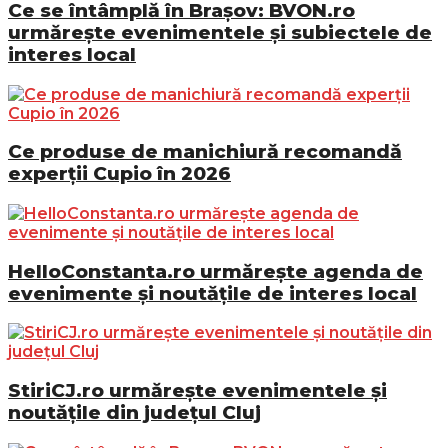
Ce se întâmplă în Brașov: BVON.ro
urmărește evenimentele și subiectele de
interes local
Ce produse de manichiură recomandă
experții Cupio în 2026
HelloConstanta.ro urmărește agenda de
evenimente și noutățile de interes local
StiriCJ.ro urmărește evenimentele și
noutățile din județul Cluj