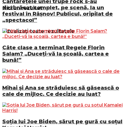
Cântărețele unei trupe rock s-au
dezbrăcat complet, pe scenă, la un
Nici un rezultat
festival în Râșnov! Publicul, oripilat de
„spectacol”
Vizualizați toate rezultatele
Câte clase a terminat Regele Florin
Salam? „Duceți-vă la școală, cartea e
bună!”
Mihai și Ana se străduiesc să găsească o
cale de mijloc. Ce decizie au luat?
Soția lui Joe Biden, sărut pe gură cu soțul