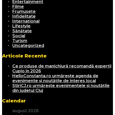
Entertainment
Filme
Frumusețe
Infidelitate
Internațional
Lifestyle
Sănătate
Social
Turism
Uncategorized
Articole Recente
Ce produse de manichiură recomandă experții
Cupio în 2026
HelloConstanta.ro urmărește agenda de
evenimente și noutățile de interes local
StiriCJ.ro urmărește evenimentele și noutățile
din județul Cluj
Calendar
august 2026