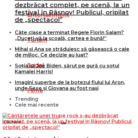
dezbrăcat complet, pe scenă, la un
festival în Râșnov! Publicul, oripilat
Entertainment
de „spectacol”
Câte clase a terminat Regele Florin Salam?
„Duceți-vă la școală, cartea e bună!”
Turism
Mihai și Ana se străduiesc să găsească o cale
de mijloc. Ce decizie au luat?
Social
Soția lui Joe Biden, sărut pe gură cu soțul
Kamalei Harris!
Imagini superbe de la botezul fiului lui Aron,
unde Sese și Giovana au fost nași
Filme
Trending
Cele mai recente