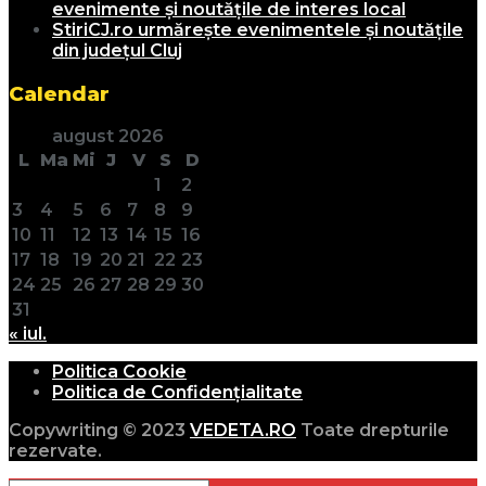
evenimente și noutățile de interes local
StiriCJ.ro urmărește evenimentele și noutățile
din județul Cluj
Calendar
august 2026
L
Ma
Mi
J
V
S
D
1
2
3
4
5
6
7
8
9
10
11
12
13
14
15
16
17
18
19
20
21
22
23
24
25
26
27
28
29
30
31
« iul.
Politica Cookie
Politica de Confidențialitate
Copywriting © 2023
VEDETA.RO
Toate drepturile
rezervate.