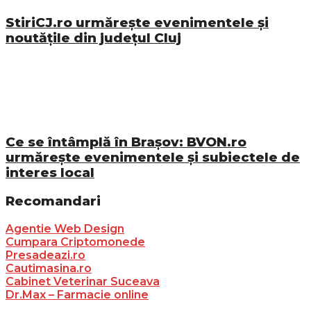
StiriCJ.ro urmărește evenimentele și
noutățile din județul Cluj
Ce se întâmplă în Brașov: BVON.ro
urmărește evenimentele și subiectele de
interes local
Recomandari
Agentie Web Design
Cumpara Criptomonede
Presadeazi.ro
Cautimasina.ro
Cabinet Veterinar Suceava
Dr.Max – Farmacie online