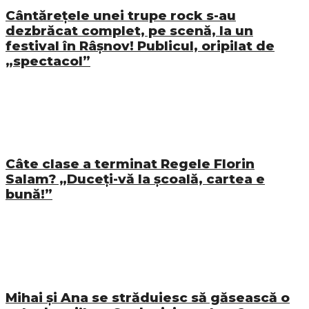
Cântărețele unei trupe rock s-au
dezbrăcat complet, pe scenă, la un
festival în Râșnov! Publicul, oripilat de
„spectacol”
Câte clase a terminat Regele Florin
Salam? „Duceți-vă la școală, cartea e
bună!”
Mihai și Ana se străduiesc să găsească o