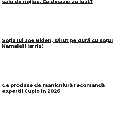
cale de mijloc. Ce decizie au luat?
Soția lui Joe Biden, sărut pe gură cu soțul
Kamalei Harris!
Ce produse de manichiură recomandă
experții Cupio în 2026