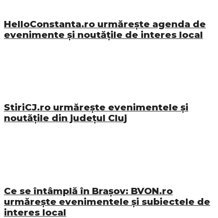
HelloConstanta.ro urmărește agenda de
evenimente și noutățile de interes local
StiriCJ.ro urmărește evenimentele și
noutățile din județul Cluj
Ce se întâmplă în Brașov: BVON.ro
urmărește evenimentele și subiectele de
interes local