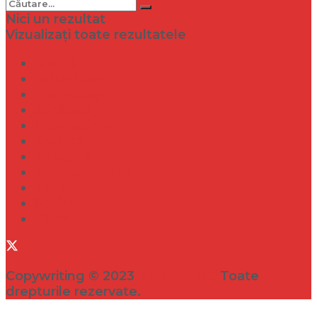
Nici un rezultat
Vizualizați toate rezultatele
Dramă
Infidelitate
Frumusețe
Sănătate
Internațional
Diverse
Lifestyle
Entertainment
Turism
Social
Filme
Copywriting © 2023
VEDETA.RO
Toate
drepturile rezervate.