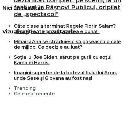
dezbrăcat complet, pe scenă, la un
festival în Râșnov! Publicul, oripilat
Nici un rezultat
de „spectacol”
Câte clase a terminat Regele Florin Salam?
Vizualizați toate rezultatele
„Duceți-vă la școală, cartea e bună!”
Mihai și Ana se străduiesc să găsească o cale
de mijloc. Ce decizie au luat?
Soția lui Joe Biden, sărut pe gură cu soțul
Kamalei Harris!
Imagini superbe de la botezul fiului lui Aron,
unde Sese și Giovana au fost nași
Trending
Cele mai recente