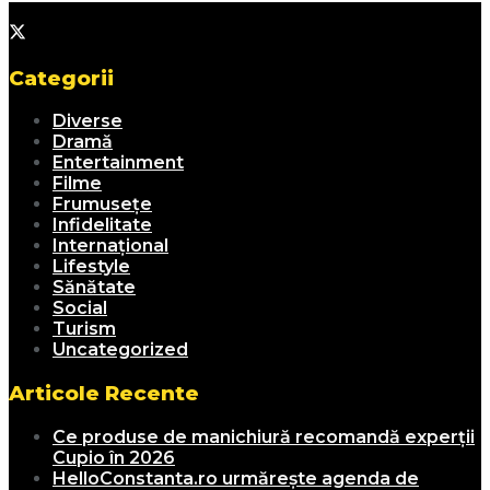
Categorii
Diverse
Dramă
Entertainment
Filme
Frumusețe
Infidelitate
Internațional
Lifestyle
Sănătate
Social
Turism
Uncategorized
Articole Recente
Ce produse de manichiură recomandă experții
Cupio în 2026
HelloConstanta.ro urmărește agenda de