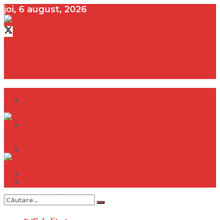
joi, 6 august, 2026
contact@vedeta.ro
Dramă
Infidelitate
Frumusețe
Sănătate
Dramă
Internațional