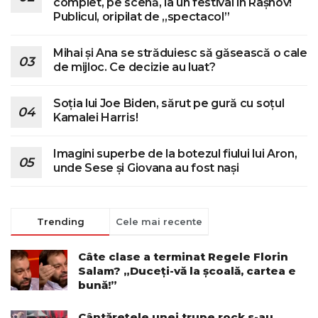
complet, pe scenă, la un festival în Râșnov!
Publicul, oripilat de „spectacol”
Mihai și Ana se străduiesc să găsească o cale
de mijloc. Ce decizie au luat?
Soția lui Joe Biden, sărut pe gură cu soțul
Kamalei Harris!
Imagini superbe de la botezul fiului lui Aron,
unde Sese și Giovana au fost nași
Trending
Cele mai recente
Câte clase a terminat Regele Florin
Salam? „Duceți-vă la școală, cartea e
bună!”
Cântărețele unei trupe rock s-au