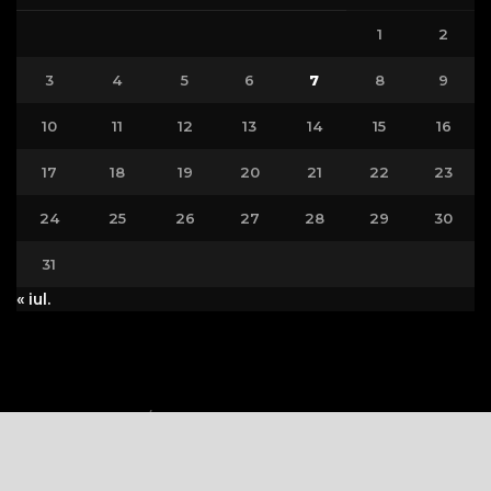
1
2
3
4
5
6
7
8
9
10
11
12
13
14
15
16
17
18
19
20
21
22
23
24
25
26
27
28
29
30
31
« iul.
Politica Cookie
Politica de Confidențialitate
Copywriting © 2023
VEDETA.RO
Toate drepturile rezervate.