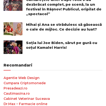
dezbrăcat complet, pe scenă, la un
festival în Râșnov! Publicul, oripilat de
„spectacol”
Mihai și Ana se străduiesc să găsească
o cale de mijloc. Ce decizie au luat?
Soția lui Joe Biden, sărut pe gură cu
soțul Kamalei Harris!
Recomandari
Agentie Web Design
Cumpara Criptomonede
Presadeazi.ro
Cautimasina.ro
Cabinet Veterinar Suceava
Dr.Max – Farmacie online