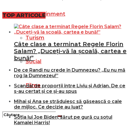
Entertainment
TOP ARTICOLE
Turism
Câte clase a terminat Regele Florin
Salam? „Duceți-vă la școală, cartea e
bună!”
Social
De ce Randi nu crede în Dumnezeu? „Eu nu mă
rog la Dumnezeu!”
Filme
Scandal de proporții între Liviu și Adrian. De ce
s-au certat și ce și-au spus
Mihai și Ana se străduiesc să găsească o cale
de mijloc. Ce decizie au luat?
Soția lui Joe Biden, sărut pe gură cu soțul
Kamalei Harris!