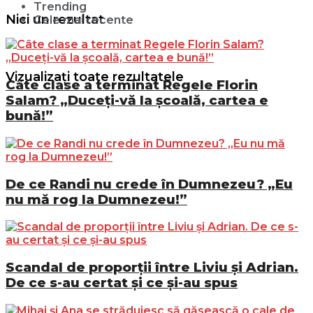
Trending
Nici un rezultat
Cele mai recente
Vizualizați toate rezultatele
Câte clase a terminat Regele Florin
Salam? „Duceți-vă la școală, cartea e
bună!”
De ce Randi nu crede în Dumnezeu? „Eu
nu mă rog la Dumnezeu!”
Scandal de proporții între Liviu și Adrian.
De ce s-au certat și ce și-au spus