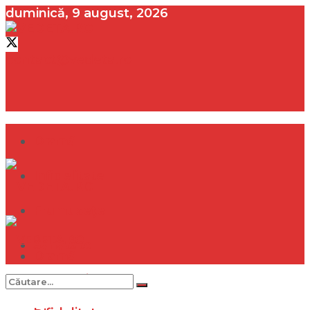
duminică, 9 august, 2026
contact@vedeta.ro
Dramă
Infidelitate
Frumusețe
Sănătate
Dramă
Internațional