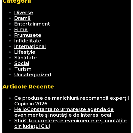
Categorii
Diverse
Dramă
Entertainment
Filme
Frumusețe
Infidelitate
Internațional
Lifestyle
Sănătate
Social
Turism
Uncategorized
Articole Recente
Ce produse de manichiură recomandă experții
Cupio în 2026
HelloConstanta.ro urmărește agenda de
evenimente și noutățile de interes local
StiriCJ.ro urmărește evenimentele și noutățile
din județul Cluj