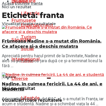
Infidelitate
Diverse
Acasă
Etichite
franta
Nici un rezultat
Lifestyle
Etichetă:
franta
Frumusețe
Vizualizați toate rezultatele
Entertainment
Turism
Sănătate
Frumoasa Nadine s-a mutat din România.
Ce afacere și-a deschis mulatra
Social
Apreciată pentru harul primit de la Divinitate, Nadine a
Internațional
Filme
ales să părăsească țara după ce și-a terminat liceul la
fără ...
Diverse
Nadine, în culmea fericirii. La 44 de ani, e
Nici un rezultat
studentă
Lifestyle
A terminat liceul, și-a dat BAC-ul, s-a mutat în Franța, iar
Vizualizați toate rezultatele
acum e studentă. Nadine și-a schimbat viața la 44 ...