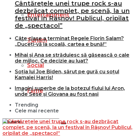
Cântărețele unei trupe rock s-au
dezbrăcat complet, pe scenă, la un
Entertainment
festival în Râșnov! Publicul, oripilat
de „spectacol”
Câte clase a terminat Regele Florin Salam?
Turism
„Duceți-vă la școală, cartea e bună!”
Mihai și Ana se străduiesc să găsească o cale
de mijloc. Ce decizie au luat?
Social
Soția lui Joe Biden, sărut pe gură cu soțul
Kamalei Harris!
Imagini superbe de la botezul fiului lui Aron,
Filme
unde Sese și Giovana au fost nași
Trending
Cele mai recente