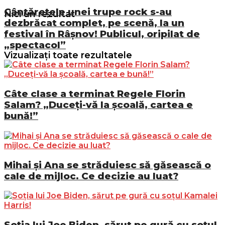
Cântărețele unei trupe rock s-au
Nici un rezultat
dezbrăcat complet, pe scenă, la un
festival în Râșnov! Publicul, oripilat de
„spectacol”
Vizualizați toate rezultatele
Câte clase a terminat Regele Florin
Salam? „Duceți-vă la școală, cartea e
bună!”
Mihai și Ana se străduiesc să găsească o
cale de mijloc. Ce decizie au luat?
Soția lui Joe Biden, sărut pe gură cu soțul