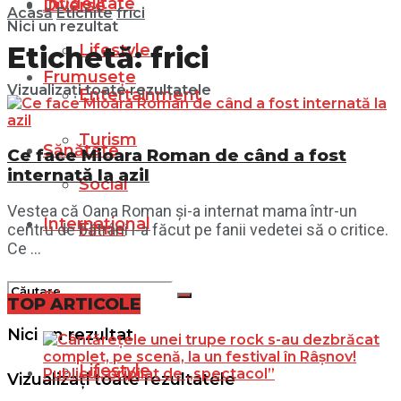
Infidelitate
Diverse
Acasă
Etichite
frici
Nici un rezultat
Lifestyle
Etichetă:
frici
Frumusețe
Vizualizați toate rezultatele
Entertainment
Turism
Sănătate
Ce face Mioara Roman de când a fost
internată la azil
Social
Vestea că Oana Roman și-a internat mama într-un
Internațional
Filme
centru de bătrâni i-a făcut pe fanii vedetei să o critice.
Ce ...
Diverse
TOP ARTICOLE
Nici un rezultat
Lifestyle
Vizualizați toate rezultatele