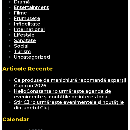
Dramă
Entertainment
Filme
Frumusețe
Infidelitate
Internațional
Lifestyle
Sănătate
Social
Turism
Uncategorized
Articole Recente
Ce produse de manichiură recomandă experții
Cupio în 2026
HelloConstanta.ro urmărește agenda de
evenimente și noutățile de interes local
StiriCJ.ro urmărește evenimentele și noutățile
din județul Cluj
Calendar