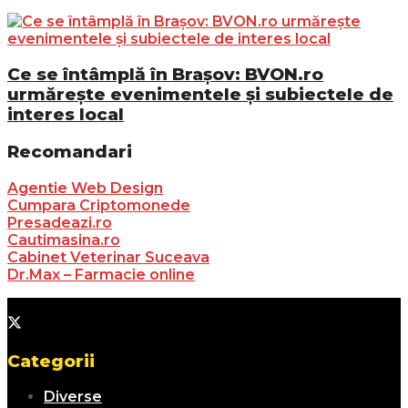
Ce se întâmplă în Brașov: BVON.ro
urmărește evenimentele și subiectele de
interes local
Recomandari
Agentie Web Design
Cumpara Criptomonede
Presadeazi.ro
Cautimasina.ro
Cabinet Veterinar Suceava
Dr.Max – Farmacie online
Categorii
Diverse