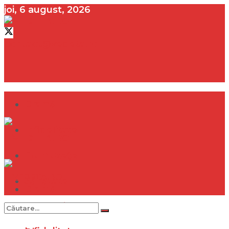
joi, 6 august, 2026
contact@vedeta.ro
Dramă
Infidelitate
Frumusețe
Sănătate
Dramă
Internațional