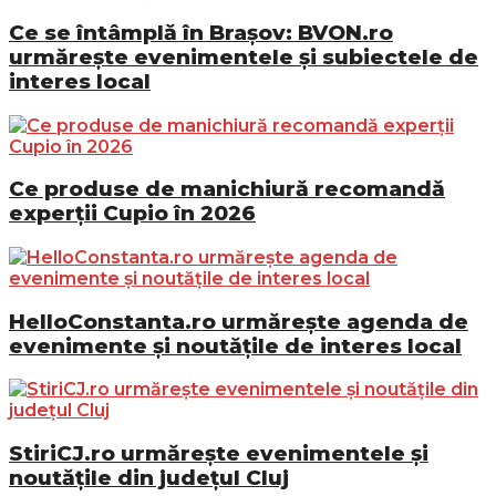
Ce se întâmplă în Brașov: BVON.ro
urmărește evenimentele și subiectele de
interes local
Ce produse de manichiură recomandă
experții Cupio în 2026
HelloConstanta.ro urmărește agenda de
evenimente și noutățile de interes local
StiriCJ.ro urmărește evenimentele și
noutățile din județul Cluj