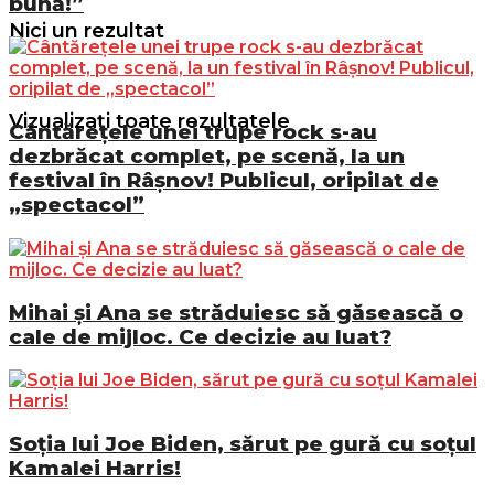
bună!”
Nici un rezultat
Vizualizați toate rezultatele
Cântărețele unei trupe rock s-au
dezbrăcat complet, pe scenă, la un
festival în Râșnov! Publicul, oripilat de
„spectacol”
Mihai și Ana se străduiesc să găsească o
cale de mijloc. Ce decizie au luat?
Soția lui Joe Biden, sărut pe gură cu soțul
Kamalei Harris!