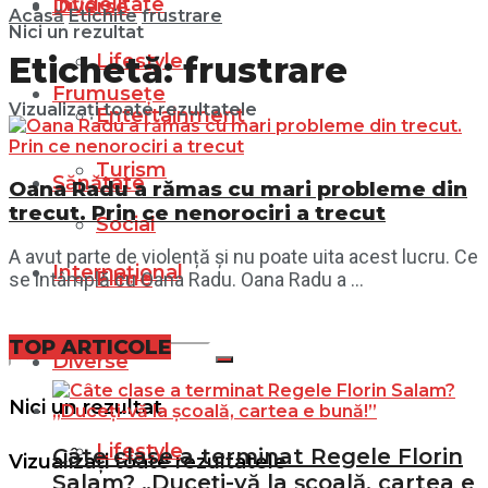
Infidelitate
Diverse
Acasă
Etichite
frustrare
Nici un rezultat
Lifestyle
Etichetă:
frustrare
Frumusețe
Vizualizați toate rezultatele
Entertainment
Turism
Sănătate
Oana Radu a rămas cu mari probleme din
trecut. Prin ce nenorociri a trecut
Social
A avut parte de violență și nu poate uita acest lucru. Ce
Internațional
Filme
se întâmplă cu Oana Radu. Oana Radu a ...
TOP ARTICOLE
Diverse
Nici un rezultat
Lifestyle
Câte clase a terminat Regele Florin
Vizualizați toate rezultatele
Salam? „Duceți-vă la școală, cartea e