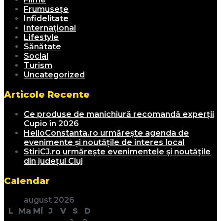
Frumusețe
Infidelitate
Internațional
Lifestyle
Sănătate
Social
Turism
Uncategorized
Articole Recente
Ce produse de manichiură recomandă experții
Cupio în 2026
HelloConstanta.ro urmărește agenda de
evenimente și noutățile de interes local
StiriCJ.ro urmărește evenimentele și noutățile
din județul Cluj
Calendar
august 2026
L
Ma
Mi
J
V
S
D