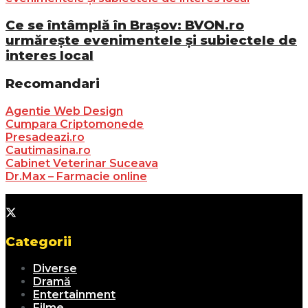
Ce se întâmplă în Brașov: BVON.ro
urmărește evenimentele și subiectele de
interes local
Recomandari
Agentie Web Design
Cumpara Criptomonede
Presadeazi.ro
Cautimasina.ro
Cabinet Veterinar Suceava
Dr.Max – Farmacie online
Categorii
Diverse
Dramă
Entertainment
Filme