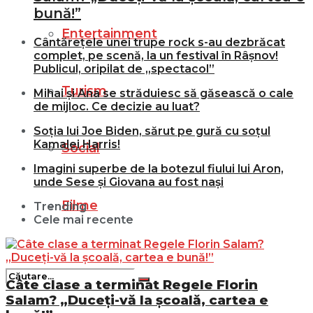
bună!”
Entertainment
Cântărețele unei trupe rock s-au dezbrăcat
complet, pe scenă, la un festival în Râșnov!
Publicul, oripilat de „spectacol”
Turism
Mihai și Ana se străduiesc să găsească o cale
de mijloc. Ce decizie au luat?
Soția lui Joe Biden, sărut pe gură cu soțul
Kamalei Harris!
Social
Imagini superbe de la botezul fiului lui Aron,
unde Sese și Giovana au fost nași
Filme
Trending
Cele mai recente
Câte clase a terminat Regele Florin
Salam? „Duceți-vă la școală, cartea e