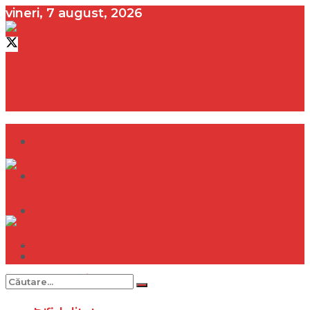
vineri, 7 august, 2026
contact@vedeta.ro
Dramă
Infidelitate
Frumusețe
Sănătate
Dramă
Internațional