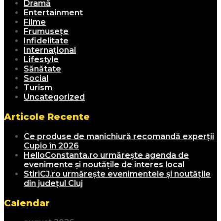
Dramă
Entertainment
Filme
Frumusețe
Infidelitate
Internațional
Lifestyle
Sănătate
Social
Turism
Uncategorized
Articole Recente
Ce produse de manichiură recomandă experții
Cupio în 2026
HelloConstanta.ro urmărește agenda de
evenimente și noutățile de interes local
StiriCJ.ro urmărește evenimentele și noutățile
din județul Cluj
Calendar