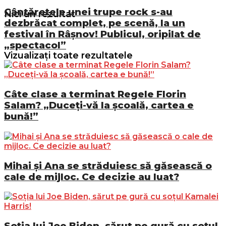
Cântărețele unei trupe rock s-au
Nici un rezultat
dezbrăcat complet, pe scenă, la un
festival în Râșnov! Publicul, oripilat de
„spectacol”
Vizualizați toate rezultatele
Câte clase a terminat Regele Florin
Salam? „Duceți-vă la școală, cartea e
bună!”
Mihai și Ana se străduiesc să găsească o
cale de mijloc. Ce decizie au luat?
Soția lui Joe Biden, sărut pe gură cu soțul