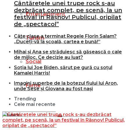
Cântărețele unei trupe rock s-au
dezbrăcat complet, pe scenă, la un
Entertainment
festival în Râșnov! Publicul, oripilat
de „spectacol”
Câte clase a terminat Regele Florin Salam?
Turism
„Duceți-vă la școală, cartea e bună!”
Mihai și Ana se străduiesc să găsească o cale
de mijloc. Ce decizie au luat?
Social
Soția lui Joe Biden, sărut pe gură cu soțul
Kamalei Harris!
Imagini superbe de la botezul fiului lui Aron,
Filme
unde Sese și Giovana au fost nași
Trending
Cele mai recente