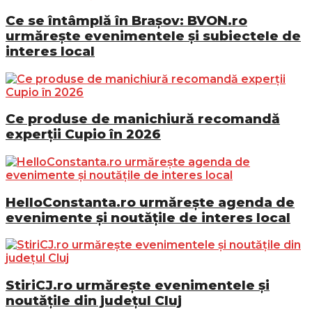
Ce se întâmplă în Brașov: BVON.ro
urmărește evenimentele și subiectele de
interes local
Ce produse de manichiură recomandă
experții Cupio în 2026
HelloConstanta.ro urmărește agenda de
evenimente și noutățile de interes local
StiriCJ.ro urmărește evenimentele și
noutățile din județul Cluj