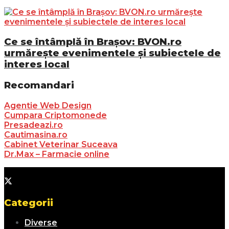
Ce se întâmplă în Brașov: BVON.ro
urmărește evenimentele și subiectele de
interes local
Recomandari
Agentie Web Design
Cumpara Criptomonede
Presadeazi.ro
Cautimasina.ro
Cabinet Veterinar Suceava
Dr.Max – Farmacie online
Categorii
Diverse