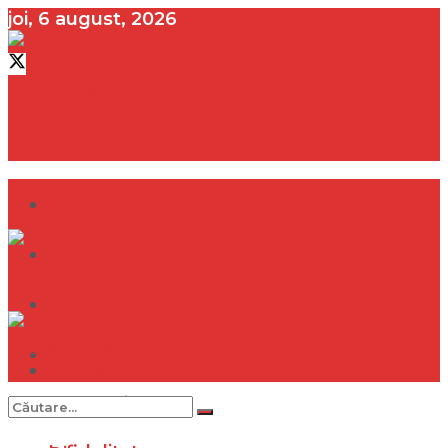
joi, 6 august, 2026
contact@vedeta.ro
Dramă
Infidelitate
Frumusețe
Sănătate
Dramă
Internațional