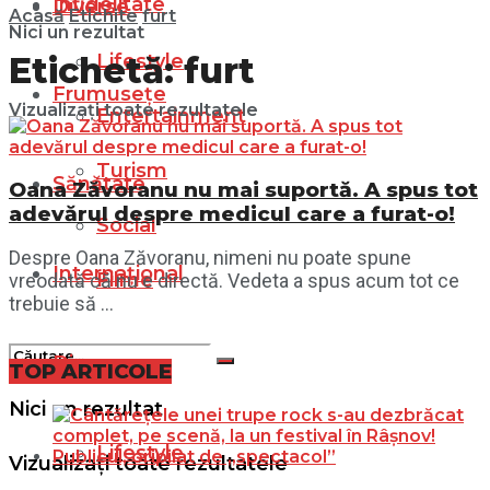
Infidelitate
Diverse
Acasă
Etichite
furt
Nici un rezultat
Lifestyle
Etichetă:
furt
Frumusețe
Vizualizați toate rezultatele
Entertainment
Turism
Sănătate
Oana Zăvoranu nu mai suportă. A spus tot
adevărul despre medicul care a furat-o!
Social
Despre Oana Zăvoranu, nimeni nu poate spune
Internațional
Filme
vreodată că nu e directă. Vedeta a spus acum tot ce
trebuie să ...
Diverse
TOP ARTICOLE
Nici un rezultat
Lifestyle
Vizualizați toate rezultatele