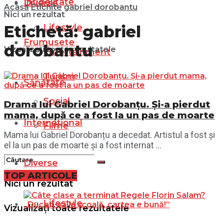
Infidelitate
Diverse
Acasă
Etichite
gabriel dorobantu
Nici un rezultat
Lifestyle
Etichetă:
gabriel
Frumusețe
dorobantu
Vizualizați toate rezultatele
Entertainment
Turism
Sănătate
Social
Drama lui Gabriel Dorobanțu. Și-a pierdut
mama, după ce a fost la un pas de moarte
Internațional
Filme
Mama lui Gabriel Dorobanțu a decedat. Artistul a fost și
el la un pas de moarte și a fost internat ...
Diverse
TOP ARTICOLE
Nici un rezultat
Lifestyle
Vizualizați toate rezultatele