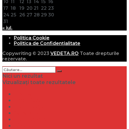
10
11
12
13
14
15
16
17
18
19
20
21
22
23
24
25
26
27
28
29
30
31
« iul.
Politica Cookie
Politica de Confidențialitate
Copywriting © 2023
VEDETA.RO
Toate drepturile
rezervate.
Nici un rezultat
Vizualizați toate rezultatele
Dramă
Infidelitate
Frumusețe
Sănătate
Internațional
Diverse