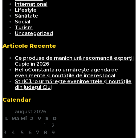
Internațional
Lifestyle
Sănătate
Social
Turism
Uncategorized
Articole Recente
Ce produse de manichiură recomandă experții
Cupio în 2026
HelloConstanta.ro urmărește agenda de
evenimente și noutățile de interes local
StiriCJ.ro urmărește evenimentele și noutățile
din județul Cluj
Calendar
august 2026
L
Ma
Mi
J
V
S
D
1
2
3
4
5
6
7
8
9