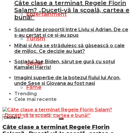
Câte clase a terminat Regele Florin
Salam? „Duceți-vă la școală, cartea e
Entertainment
bună!”
Scandal de proporții între Liviu și Adrian. De ce
s-au certat și ce și-au spus
Turism
Mihai și Ana se străduiesc să găsească o cale
de mijloc. Ce decizie au luat?
Soția lui Joe Biden, sărut pe gură cu soțul
Social
Kamalei Harris!
Imagini superbe de la botezul fiului lui Aron,
unde Sese și Giovana au fost nași
Filme
Trending
Cele mai recente
Câte clase a terminat Regele Florin