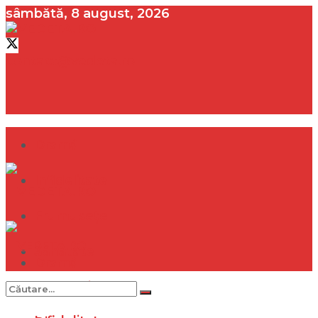
sâmbătă, 8 august, 2026
contact@vedeta.ro
Dramă
Infidelitate
Frumusețe
Sănătate
Dramă
Internațional