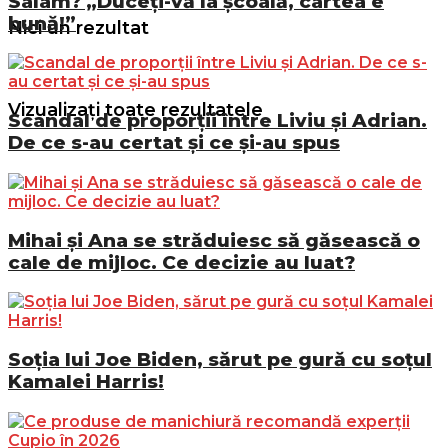
Salam? „Duceți-vă la școală, cartea e
bună!”
Nici un rezultat
Vizualizați toate rezultatele
Scandal de proporții între Liviu și Adrian.
De ce s-au certat și ce și-au spus
Mihai și Ana se străduiesc să găsească o
cale de mijloc. Ce decizie au luat?
Soția lui Joe Biden, sărut pe gură cu soțul
Kamalei Harris!