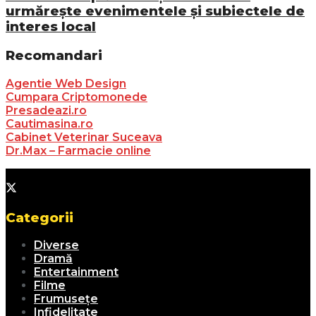
urmărește evenimentele și subiectele de
interes local
Recomandari
Agentie Web Design
Cumpara Criptomonede
Presadeazi.ro
Cautimasina.ro
Cabinet Veterinar Suceava
Dr.Max – Farmacie online
Categorii
Diverse
Dramă
Entertainment
Filme
Frumusețe
Infidelitate