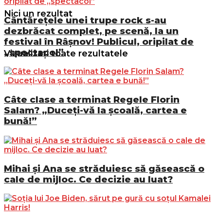
Nici un rezultat
Cântărețele unei trupe rock s-au
dezbrăcat complet, pe scenă, la un
festival în Râșnov! Publicul, oripilat de
„spectacol”
Vizualizați toate rezultatele
Câte clase a terminat Regele Florin
Salam? „Duceți-vă la școală, cartea e
bună!”
Mihai și Ana se străduiesc să găsească o
cale de mijloc. Ce decizie au luat?