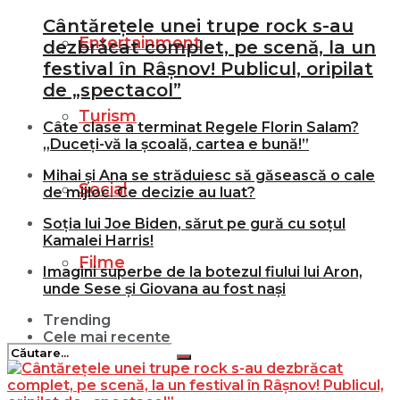
Cântărețele unei trupe rock s-au
Entertainment
dezbrăcat complet, pe scenă, la un
festival în Râșnov! Publicul, oripilat
de „spectacol”
Turism
Câte clase a terminat Regele Florin Salam?
„Duceți-vă la școală, cartea e bună!”
Mihai și Ana se străduiesc să găsească o cale
Social
de mijloc. Ce decizie au luat?
Soția lui Joe Biden, sărut pe gură cu soțul
Kamalei Harris!
Filme
Imagini superbe de la botezul fiului lui Aron,
unde Sese și Giovana au fost nași
Trending
Cele mai recente