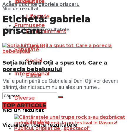
Infidelitate
Diverse
Acasă
Etichite
gabriela priscaru
Nici un rezultat
Lifestyle
Etichetă:
gabriela
Frumusețe
priscaru
Vizualizați toate rezultatele
Entertainment
Turism
Sănătate
Social
Soția lui Dani Oțil a spus tot. Care a
porecla bebelușului
Internațional
Filme
Mai e puțin până ce Gabriela și Dani Oțil vor deveni
părinți, dar nici acum nu au ales un nume ...
Diverse
TOP ARTICOLE
Nici un rezultat
Lifestyle
Vizualizați toate rezultatele