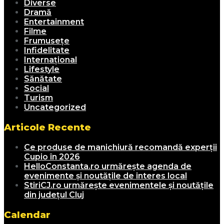
Diverse
Dramă
Entertainment
Filme
Frumusețe
Infidelitate
Internațional
Lifestyle
Sănătate
Social
Turism
Uncategorized
Articole Recente
Ce produse de manichiură recomandă experții
Cupio în 2026
HelloConstanta.ro urmărește agenda de
evenimente și noutățile de interes local
StiriCJ.ro urmărește evenimentele și noutățile
din județul Cluj
Calendar