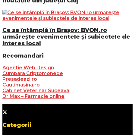
noutățile din județul Cluj
Ce se întâmplă în Brașov: BVON.ro
urmărește evenimentele și subiectele de
interes local
Recomandari
Agentie Web Design
Cumpara Criptomonede
Presadeazi.ro
Cautimasina.ro
Cabinet Veterinar Suceava
Dr.Max – Farmacie online
Categorii