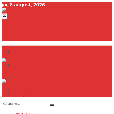
joi, 6 august, 2026
contact@vedeta.ro
Dramă
Infidelitate
Frumusețe
Sănătate
Dramă
Internațional