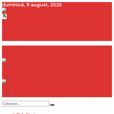
duminică, 9 august, 2026
contact@vedeta.ro
Dramă
Infidelitate
Frumusețe
Sănătate
Dramă
Internațional