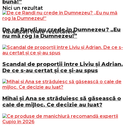
bună!”
Nici un rezultat
De ce Randi nu crede în Dumnezeu? „Eu
Vizualizați toate rezultatele
nu mă rog la Dumnezeu!”
Scandal de proporții între Liviu și Adrian.
De ce s-au certat și ce și-au spus
Mihai și Ana se străduiesc să găsească o
cale de mijloc. Ce decizie au luat?