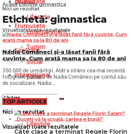
Infidelitate
Diverse
Acasă
Etichite
gimnastica
Nici un rezultat
Lifestyle
Etichetă:
gimnastica
Frumusețe
Vizualizați toate rezultatele
Entertainment
Turism
Sănătate
Nadia Comăneci și-a lăsat fanii fără
cuvinte. Cum arată mama sa la 80 de ani
Social
350.000 de urmăritori. Atât a strâns cea mai recentă
Internațional
Filme
fotografie postată de Nadia Comăneci pe contul său
de socializare. Nadia ...
Diverse
TOP ARTICOLE
Nici un rezultat
Lifestyle
Vizualizați toate rezultatele
Câte clase a terminat Regele Florin