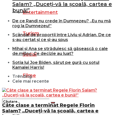
Salam? „Duceți-vă la școală, cartea e
bună!”
Entertainment
De ce Randi nu crede în Dumnezeu? „Eu nu mă
rog la Dumnezeu!”
Turism
Scandal de proporții între Liviu și Adrian. De ce
s-au certat și ce și-au spus
Mihai și Ana se străduiesc să găsească o cale
de mijloc. Ce decizie au luat?
Social
Soția lui Joe Biden, sărut pe gură cu soțul
Kamalei Harris!
Filme
Trending
Cele mai recente
Câte clase a terminat Regele Florin
Salam? „Duceți-vă la școală, cartea e