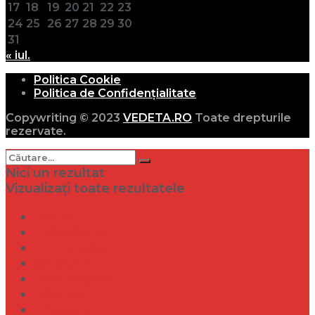
17
18
19
20
21
22
23
24
25
26
27
28
29
30
31
« iul.
Politica Cookie
Politica de Confidențialitate
Copywriting © 2023
VEDETA.RO
Toate drepturile
rezervate.
Nici un rezultat
Vizualizați toate rezultatele
Dramă
Infidelitate
Frumusețe
Sănătate
Internațional
Diverse
Lifestyle