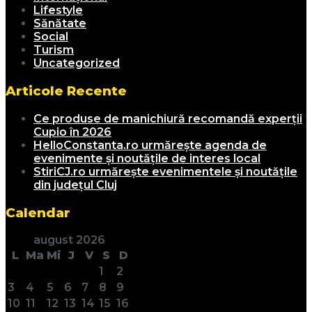
Lifestyle
Sănătate
Social
Turism
Uncategorized
Articole Recente
Ce produse de manichiură recomandă experții
Cupio în 2026
HelloConstanta.ro urmărește agenda de
evenimente și noutățile de interes local
StiriCJ.ro urmărește evenimentele și noutățile
din județul Cluj
Calendar
august 2026
L
Ma
Mi
J
V
S
D
1
2
3
4
5
6
7
8
9
10
11
12
13
14
15
16