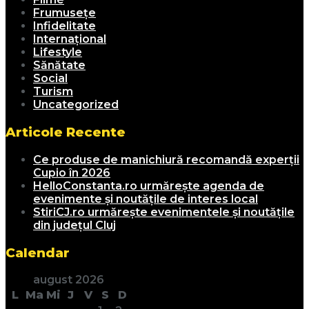
Frumusețe
Infidelitate
Internațional
Lifestyle
Sănătate
Social
Turism
Uncategorized
Articole Recente
Ce produse de manichiură recomandă experții
Cupio în 2026
HelloConstanta.ro urmărește agenda de
evenimente și noutățile de interes local
StiriCJ.ro urmărește evenimentele și noutățile
din județul Cluj
Calendar
august 2026
L
Ma
Mi
J
V
S
D