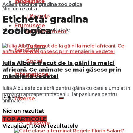
Infidelitate
Diverse
Acasă
Etichite
gradina zoologica
Nici un rezultat
Lifestyle
Etichetă:
gradina
Frumusețe
zoologica
Vizualizați toate rezultatele
Entertainment
Turism
Sănătate
Social
Iulia Albu a trecut de la găini la melci
africani. Ce animale se mai găsesc prin
Internațional
menajeria vedetei
Filme
Iulia Albu este celebră pentru găina cu care a umblat în
urmă cu aproape un deceniu. Iar pasiunea pentru
Diverse
animale ...
Nici un rezultat
TOP ARTICOLE
Lifestyle
Vizualizați toate rezultatele