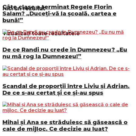
Câte clase a terminat Regele Florin
Nici un rezultat
Salam? „Duceți-vă la școală, cartea e
bună!”
Vizualizați toate rezultatele
De ce Randi nu crede în Dumnezeu? „Eu
nu mă rog la Dumnezeu!”
Scandal de proporții între Liviu și Adrian.
De ce s-au certat și ce și-au spus
Mihai și Ana se străduiesc să găsească o
cale de mijloc. Ce decizie au luat?