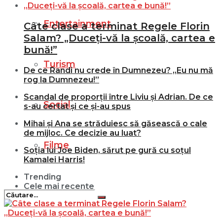
Entertainment
Câte clase a terminat Regele Florin
Salam? „Duceți-vă la școală, cartea e
bună!”
Turism
De ce Randi nu crede în Dumnezeu? „Eu nu mă
rog la Dumnezeu!”
Scandal de proporții între Liviu și Adrian. De ce
Social
s-au certat și ce și-au spus
Mihai și Ana se străduiesc să găsească o cale
de mijloc. Ce decizie au luat?
Filme
Soția lui Joe Biden, sărut pe gură cu soțul
Kamalei Harris!
Trending
Cele mai recente