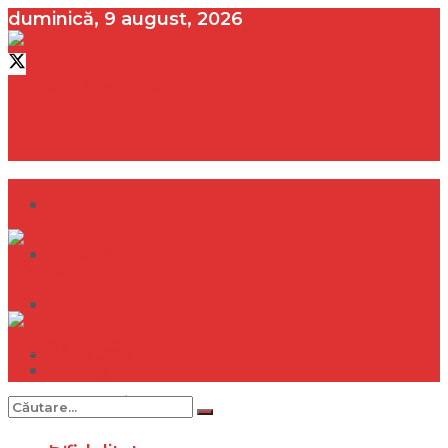
duminică, 9 august, 2026
contact@vedeta.ro
Dramă
Infidelitate
Frumusețe
Sănătate
Dramă
Internațional