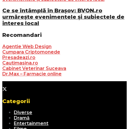
Ce se întâmplă în Brașov: BVON.ro
urmărește evenimentele și subiectele de
interes local
Recomandari
Agentie Web Design
Cumpara Criptomonede
Presadeazi.ro
Cautimasina.ro
Cabinet Veterinar Suceava
Dr.Max – Farmacie online
Categorii
Diverse
Dramă
Entertainment
Filme