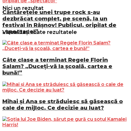
Nici un rezultat
Cântărețele unei trupe rock s-au
dezbrăcat complet, pe scenă, la un
festival în Râșnov! Publicul, oripilat de
„spectacol”
Vizualizați toate rezultatele
Câte clase a terminat Regele Florin
Salam? „Duceți-vă la școală, cartea e
bună!”
Mihai și Ana se străduiesc să găsească o
cale de mijloc. Ce decizie au luat?