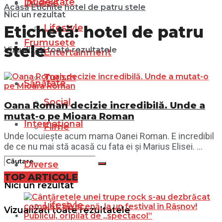
Infidelitate
Diverse
Acasă
Etichite
hotel de patru stele
Nici un rezultat
Lifestyle
Etichetă:
hotel de patru
Frumusețe
stele
Vizualizați toate rezultatele
Entertainment
Turism
Sănătate
Social
Oana Roman decizie incredibilă. Unde a
mutat-o pe Mioara Roman
Internațional
Filme
Unde locuiește acum mama Oanei Roman. E incredibil
de ce nu mai stă acasă cu fata ei și Marius Elisei. ...
Diverse
TOP ARTICOLE
Nici un rezultat
Lifestyle
Vizualizați toate rezultatele