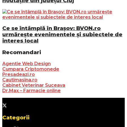
noutățile din județul Cluj
Ce se întâmplă în Brașov: BVON.ro
urmărește evenimentele și subiectele de
interes local
Recomandari
Agentie Web Design
Cumpara Criptomonede
Presadeazi.ro
Cautimasina.ro
Cabinet Veterinar Suceava
Dr.Max – Farmacie online
Categorii