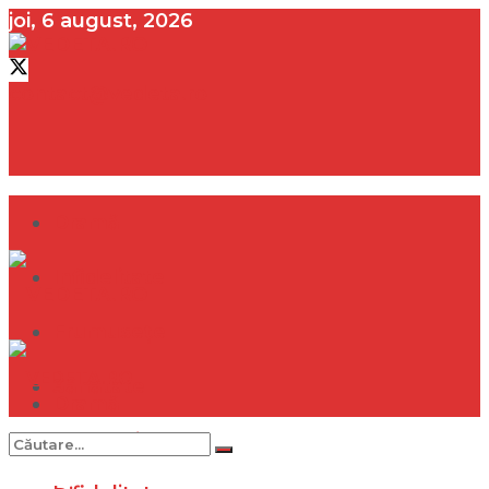
joi, 6 august, 2026
contact@vedeta.ro
Dramă
Infidelitate
Frumusețe
Sănătate
Dramă
Internațional