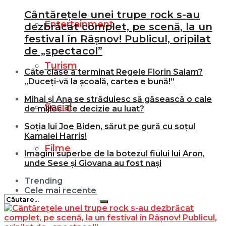
Cântărețele unei trupe rock s-au
Entertainment
dezbrăcat complet, pe scenă, la un
festival în Râșnov! Publicul, oripilat
de „spectacol”
Turism
Câte clase a terminat Regele Florin Salam?
„Duceți-vă la școală, cartea e bună!”
Mihai și Ana se străduiesc să găsească o cale
Social
de mijloc. Ce decizie au luat?
Soția lui Joe Biden, sărut pe gură cu soțul
Kamalei Harris!
Filme
Imagini superbe de la botezul fiului lui Aron,
unde Sese și Giovana au fost nași
Trending
Cele mai recente