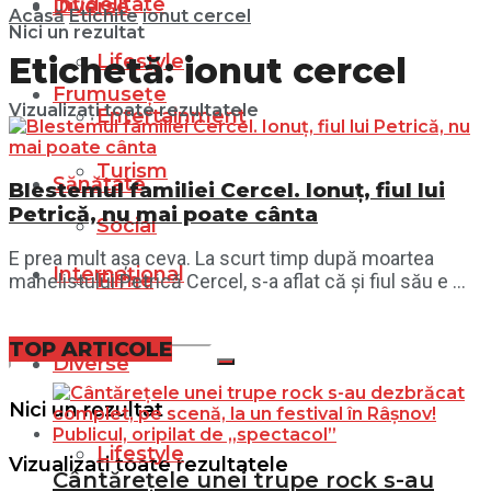
Infidelitate
Diverse
Acasă
Etichite
ionut cercel
Nici un rezultat
Lifestyle
Etichetă:
ionut cercel
Frumusețe
Vizualizați toate rezultatele
Entertainment
Turism
Sănătate
Blestemul familiei Cercel. Ionuț, fiul lui
Petrică, nu mai poate cânta
Social
E prea mult așa ceva. La scurt timp după moartea
Internațional
Filme
manelistului Petrică Cercel, s-a aflat că și fiul său e ...
TOP ARTICOLE
Diverse
Nici un rezultat
Lifestyle
Vizualizați toate rezultatele
Cântărețele unei trupe rock s-au