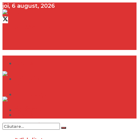
joi, 6 august, 2026
contact@vedeta.ro
Dramă
Infidelitate
Frumusețe
Sănătate
Dramă
Internațional