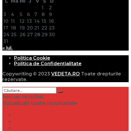
L
Ma
Mi
J
V
S
D
1
2
3
4
5
6
7
8
9
10
11
12
13
14
15
16
17
18
19
20
21
22
23
24
25
26
27
28
29
30
31
« iul.
Politica Cookie
Politica de Confidențialitate
Copywriting © 2023
VEDETA.RO
Toate drepturile
rezervate.
Nici un rezultat
Vizualizați toate rezultatele
Dramă
Infidelitate
Frumusețe