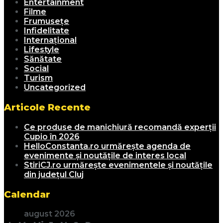
Entertainment
Filme
Frumusețe
Infidelitate
Internațional
Lifestyle
Sănătate
Social
Turism
Uncategorized
Articole Recente
Ce produse de manichiură recomandă experții
Cupio în 2026
HelloConstanta.ro urmărește agenda de
evenimente și noutățile de interes local
StiriCJ.ro urmărește evenimentele și noutățile
din județul Cluj
Calendar
august 2026