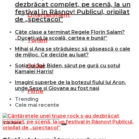
dezbrăcat complet, pe scenă, la un
festival în Râșnov! Publicul, oripilat
Entertainment
de „spectacol”
Câte clase a terminat Regele Florin Salam?
„Duceți-vă la școală, cartea e bună!”
Turism
Mihai și Ana se străduiesc să găsească o cale
de mijloc. Ce decizie au luat?
Social
Soția lui Joe Biden, sărut pe gură cu soțul
Kamalei Harris!
Imagini superbe de la botezul fiului lui Aron,
unde Sese și Giovana au fost nași
Filme
Trending
Cele mai recente