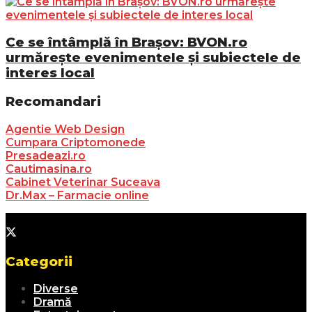
Ce se întâmplă în Brașov: BVON.ro
urmărește evenimentele și subiectele de
interes local
Recomandari
Agentie Web Design
Cumpara Criptomonede
Presadeazi.ro
Cautimasina.ro
Cabinet Veterinar Suceava
Dr.Max – Farmacie online
Categorii
Diverse
Dramă