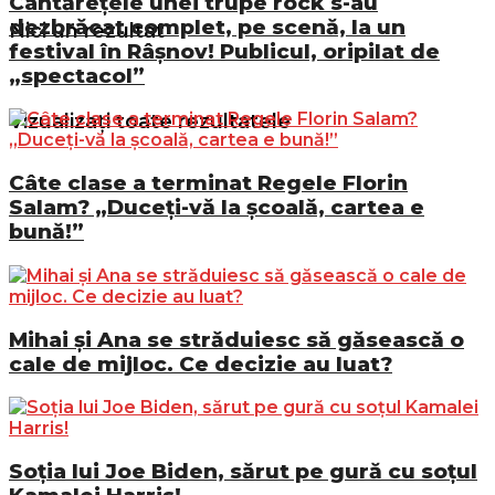
Cântărețele unei trupe rock s-au
dezbrăcat complet, pe scenă, la un
Nici un rezultat
festival în Râșnov! Publicul, oripilat de
„spectacol”
Vizualizați toate rezultatele
Câte clase a terminat Regele Florin
Salam? „Duceți-vă la școală, cartea e
bună!”
Mihai și Ana se străduiesc să găsească o
cale de mijloc. Ce decizie au luat?
Soția lui Joe Biden, sărut pe gură cu soțul