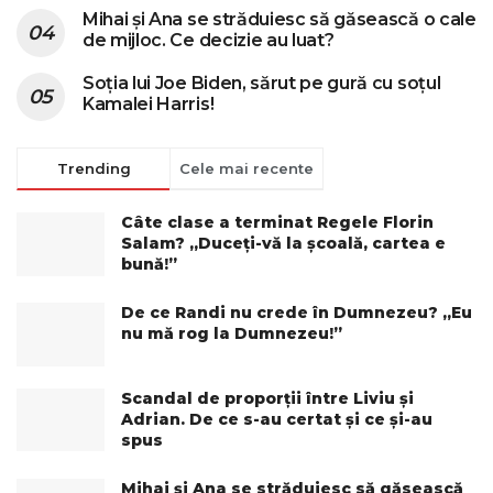
Mihai și Ana se străduiesc să găsească o cale
de mijloc. Ce decizie au luat?
Soția lui Joe Biden, sărut pe gură cu soțul
Kamalei Harris!
Trending
Cele mai recente
Câte clase a terminat Regele Florin
Salam? „Duceți-vă la școală, cartea e
bună!”
De ce Randi nu crede în Dumnezeu? „Eu
nu mă rog la Dumnezeu!”
Scandal de proporții între Liviu și
Adrian. De ce s-au certat și ce și-au
spus
Mihai și Ana se străduiesc să găsească