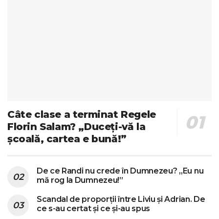
Câte clase a terminat Regele
Florin Salam? „Duceți-vă la
școală, cartea e bună!”
De ce Randi nu crede în Dumnezeu? „Eu nu
mă rog la Dumnezeu!”
Scandal de proporții între Liviu și Adrian. De
ce s-au certat și ce și-au spus