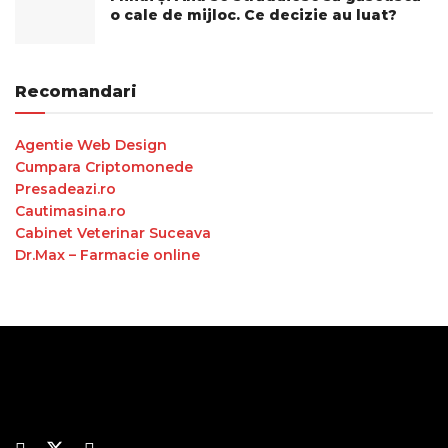
o cale de mijloc. Ce decizie au luat?
Recomandari
Agentie Web Design
Cumpara Criptomonede
Presadeazi.ro
Cautimasina.ro
Cabinet Veterinar Suceava
Dr.Max – Farmacie online