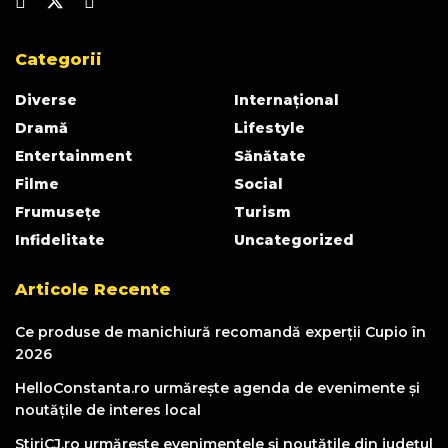
Categorii
Diverse
Internațional
Dramă
Lifestyle
Entertainment
Sănătate
Filme
Social
Frumusețe
Turism
Infidelitate
Uncategorized
Articole Recente
Ce produse de manichiură recomandă experții Cupio în
2026
HelloConstanta.ro urmărește agenda de evenimente și
noutățile de interes local
StiriCJ.ro urmărește evenimentele și noutățile din județul