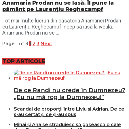
Anamaria Prodan nu se lasă. Îl pune la
pământ pe Laurențiu Reghecampf
Tot mai multe lucruri din căsătoria Anamariei Prodan
cu Laurențiu Reghecampf încep să iasă la iveală.
Anamaria Prodan nu se ...
Page 1 of 3
1
2
3
Next
TOP ARTICOLE
De ce Randi nu crede în Dumnezeu?
„Eu nu mă rog la Dumnezeu!”
Scandal de proporții între Liviu și Adrian. De ce
s-au certat și ce și-au spus
Mihai și Ana se străduiesc să găsească o cale