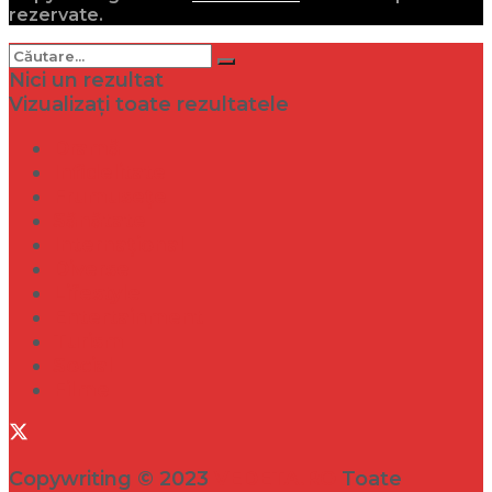
rezervate.
Nici un rezultat
Vizualizați toate rezultatele
Dramă
Infidelitate
Frumusețe
Sănătate
Internațional
Diverse
Lifestyle
Entertainment
Turism
Social
Filme
Copywriting © 2023
VEDETA.RO
Toate