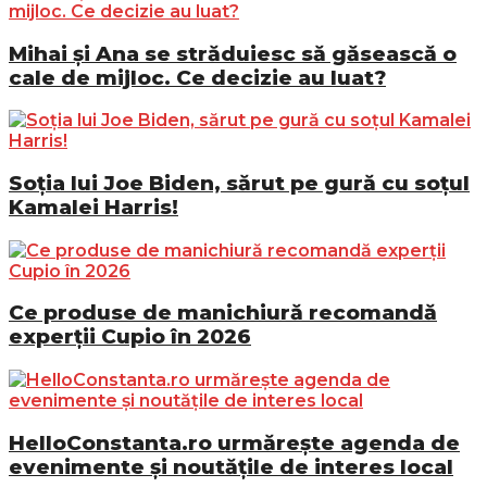
Mihai și Ana se străduiesc să găsească o
cale de mijloc. Ce decizie au luat?
Soția lui Joe Biden, sărut pe gură cu soțul
Kamalei Harris!
Ce produse de manichiură recomandă
experții Cupio în 2026
HelloConstanta.ro urmărește agenda de
evenimente și noutățile de interes local