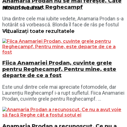
Anamaria Prodan nu se mai ferește. Câte
amante a avut Reghecampf
Nici un rezultat
Una dintre cele mai iubite vedete, Anamaria Prodan s-a
hotărât să vorbească. Blonda îl face de râs pe fostul
soț. ...
Vizualizați toate rezultatele
Fiica Anamariei Prodan, cuvinte grele
pentru Reghecampf. Pentru mine, este
departe de ce a fost
Este unul dintre cele mai apreciate fotomodele, dar
Laurențiu Reghecampf i-a rupt sufletul. Fiica Anamariei
Prodan, cuvinte grele pentru Reghecampf. ...
Anamaria Prodan a recunoscut. Ce nu a