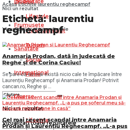
Infidelitate
Diverse
Acasă
Etichite
laurentiu reghecampf
Nici un rezultat
Lifestyle
Etichetă:
laurentiu
Frumusețe
reghecampf
Vizualizați toate rezultatele
Entertainment
Turism
Sănătate
Anamaria Prodan, dată în judecată de
Social
Reghe și de Corina Caciuc!
Internațional
Filme
Se pare că nu mai există nicio cale te împăcare între
Laurențiu Reghecampf și Anamaria Prodan! Potrivit
cancan.ro, Reghe și ...
Diverse
Nici un rezultat
Cel mai recent scandal între Anamaria
Lifestyle
Vizualizați toate rezultatele
Prodan și Laurențiu Reghecampf. „L-a pus