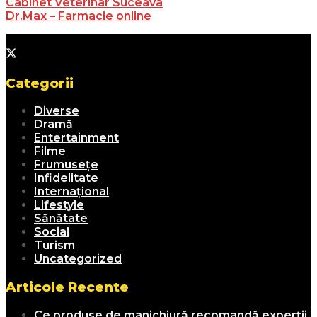
Cabinet Veterinar Suceava
Dr.Max – Farmacie online
Categorii
Diverse
Dramă
Entertainment
Filme
Frumusețe
Infidelitate
Internațional
Lifestyle
Sănătate
Social
Turism
Uncategorized
Articole Recente
Ce produse de manichiură recomandă experții