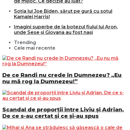
de mijloc. Ce decizie au luat?
Soția lui Joe Biden, sărut pe gură cu soțul
Kamalei Harris!
Imagini superbe de la botezul fiului lui Aron,
unde Sese și Giovana au fost nași
Trending
Cele mai recente
De ce Randi nu crede în Dumnezeu? „Eu
nu mă rog la Dumnezeu!”
Scandal de proporții între Liviu și Adrian.
De ce s-au certat și ce și-au spus