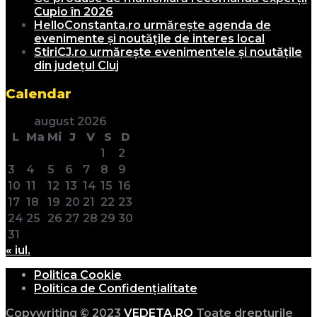
Cupio în 2026
HelloConstanta.ro urmărește agenda de
evenimente și noutățile de interes local
StiriCJ.ro urmărește evenimentele și noutățile
din județul Cluj
Calendar
august 2026
L
Ma
Mi
J
V
S
D
1
2
3
4
5
6
7
8
9
10
11
12
13
14
15
16
17
18
19
20
21
22
23
24
25
26
27
28
29
30
31
« iul.
Politica Cookie
Politica de Confidențialitate
Copywriting © 2023
VEDETA.RO
Toate drepturile