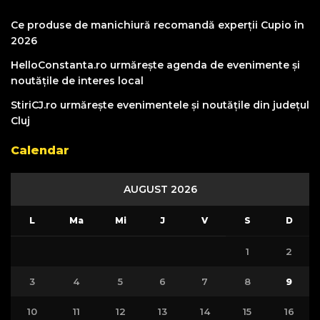
Ce produse de manichiură recomandă experții Cupio în
2026
HelloConstanta.ro urmărește agenda de evenimente și
noutățile de interes local
StiriCJ.ro urmărește evenimentele și noutățile din județul
Cluj
Calendar
AUGUST 2026
L
Ma
Mi
J
V
S
D
1
2
3
4
5
6
7
8
9
10
11
12
13
14
15
16