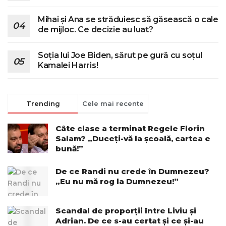
Mihai și Ana se străduiesc să găsească o cale
de mijloc. Ce decizie au luat?
Soția lui Joe Biden, sărut pe gură cu soțul
Kamalei Harris!
Trending
Cele mai recente
Câte clase a terminat Regele Florin
Salam? „Duceți-vă la școală, cartea e
bună!”
De ce Randi nu crede în Dumnezeu?
„Eu nu mă rog la Dumnezeu!”
Scandal de proporții între Liviu și
Adrian. De ce s-au certat și ce și-au