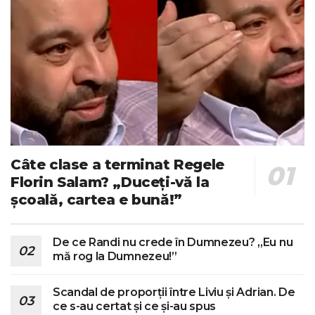
Câte clase a terminat Regele
Florin Salam? „Duceți-vă la
școală, cartea e bună!”
De ce Randi nu crede în Dumnezeu? „Eu nu
mă rog la Dumnezeu!”
Scandal de proporții între Liviu și Adrian. De
ce s-au certat și ce și-au spus