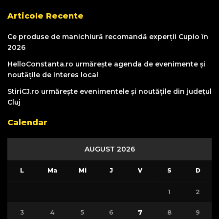
Articole Recente
Ce produse de manichiură recomandă experții Cupio în
2026
HelloConstanta.ro urmărește agenda de evenimente și
noutățile de interes local
StiriCJ.ro urmărește evenimentele și noutățile din județul
Cluj
Calendar
AUGUST 2026
L
Ma
Mi
J
V
S
D
1
2
3
4
5
6
7
8
9