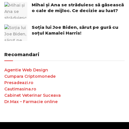
Mihai și Ana se străduiesc să găsească
o cale de mijloc. Ce decizie au luat?
Soția lui Joe Biden, sărut pe gură cu
soțul Kamalei Harris!
Recomandari
Agentie Web Design
Cumpara Criptomonede
Presadeazi.ro
Cautimasina.ro
Cabinet Veterinar Suceava
Dr.Max – Farmacie online