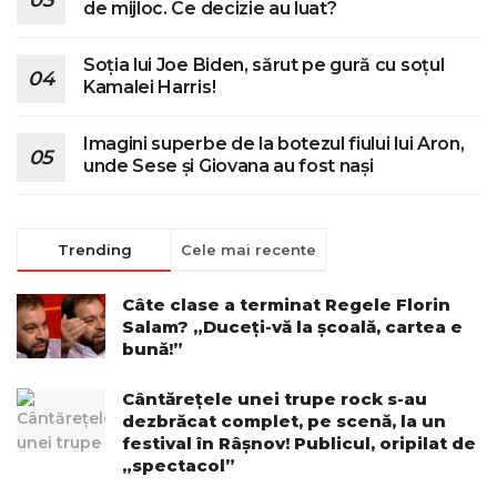
de mijloc. Ce decizie au luat?
Soția lui Joe Biden, sărut pe gură cu soțul
Kamalei Harris!
Imagini superbe de la botezul fiului lui Aron,
unde Sese și Giovana au fost nași
Trending
Cele mai recente
Câte clase a terminat Regele Florin
Salam? „Duceți-vă la școală, cartea e
bună!”
Cântărețele unei trupe rock s-au
dezbrăcat complet, pe scenă, la un
festival în Râșnov! Publicul, oripilat de
„spectacol”