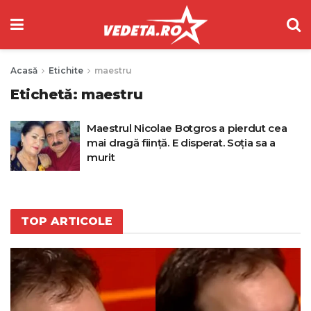
Acasă
Etichite
maestru
Etichetă:
maestru
Maestrul Nicolae Botgros a pierdut cea
mai dragă ființă. E disperat. Soția sa a
murit
TOP ARTICOLE