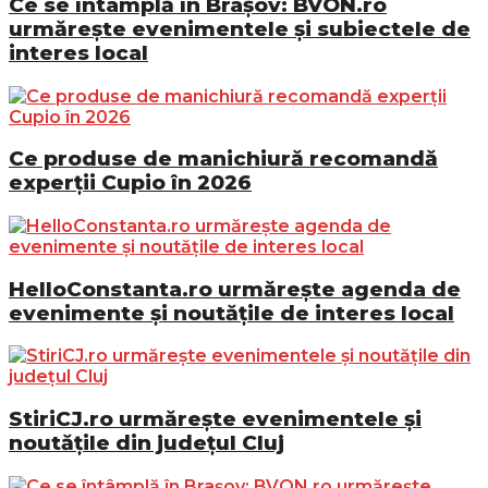
Ce se întâmplă în Brașov: BVON.ro
urmărește evenimentele și subiectele de
interes local
Ce produse de manichiură recomandă
experții Cupio în 2026
HelloConstanta.ro urmărește agenda de
evenimente și noutățile de interes local
StiriCJ.ro urmărește evenimentele și
noutățile din județul Cluj