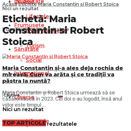
Infidelitate
Diverse
Acasă
Etichite
Maria Constantin si Robert Stoica
Nici un rezultat
Lifestyle
Etichetă:
Maria
Frumusețe
Constantin si Robert
Vizualizați toate rezultatele
Entertainment
Stoica
Turism
Sănătate
Social
Maria Constantin și-a ales deja rochia de
Internațional
mireasă. Cum va arăta și ce tradiții va
Filme
păstra la nuntă?
Maria Constantin și Robert Stoica urmează să se
Diverse
căsătorească în 2023. Cei doi s-au logodit, însă anul
viitor este timpul ...
Nici un rezultat
Lifestyle
TOP ARTICOLE
Vizualizați toate rezultatele