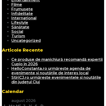
Entertainment
Filme
Frumusețe
Infidelitate
Internațional
Lifestyle
Sănătate
Social
Turism
Uncategorized
Articole Recente
Ce produse de manichiură recomandă experții
Cupio în 2026
HelloConstanta.ro urmărește agenda de
evenimente și noutățile de interes local
StiriCJ.ro urmărește evenimentele și noutățile
din județul Cluj
Calendar
august 2026
L
Ma
Mi
J
V
S
D