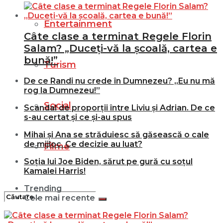
Entertainment
Câte clase a terminat Regele Florin
Salam? „Duceți-vă la școală, cartea e
bună!”
Turism
De ce Randi nu crede în Dumnezeu? „Eu nu mă
rog la Dumnezeu!”
Social
Scandal de proporții între Liviu și Adrian. De ce
s-au certat și ce și-au spus
Mihai și Ana se străduiesc să găsească o cale
de mijloc. Ce decizie au luat?
Filme
Soția lui Joe Biden, sărut pe gură cu soțul
Kamalei Harris!
Trending
Cele mai recente