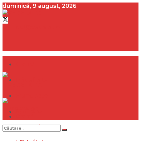
duminică, 9 august, 2026
contact@vedeta.ro
Dramă
Infidelitate
Frumusețe
Sănătate
Dramă
Internațional