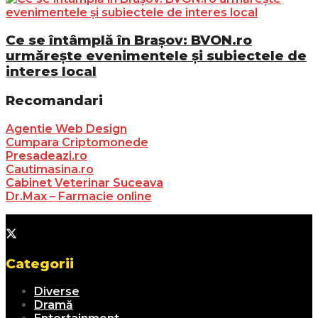
Ce se întâmplă în Brașov: BVON.ro
urmărește evenimentele și subiectele de
interes local
Recomandari
Agentie Web Design
Cumpara Criptomonede
Presadeazi.ro
Cautimasina.ro
Cabinet Veterinar Suceava
Dr.Max – Farmacie online
Categorii
Diverse
Dramă