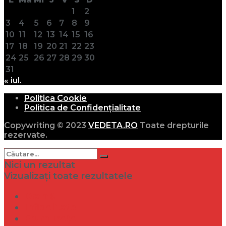
1
2
3
4
5
6
7
8
9
10
11
12
13
14
15
16
17
18
19
20
21
22
23
24
25
26
27
28
29
30
31
« iul.
Politica Cookie
Politica de Confidențialitate
Copywriting © 2023
VEDETA.RO
Toate drepturile
rezervate.
Nici un rezultat
Vizualizați toate rezultatele
Dramă
Infidelitate
Frumusețe