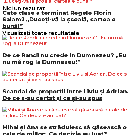
Nici un rezultat
Câte clase a terminat Regele Florin
Salam? „Duceți-vă la școală, cartea e
bună!”
Vizualizați toate rezultatele
De ce Randi nu crede în Dumnezeu? „Eu
nu mă rog la Dumnezeu!”
Scandal de proporții între Liviu și Adrian.
De ce s-au certat și ce și-au spus
Mihai și Ana se străduiesc să găsească o
cale de mijloc. Ce decizie au luat?