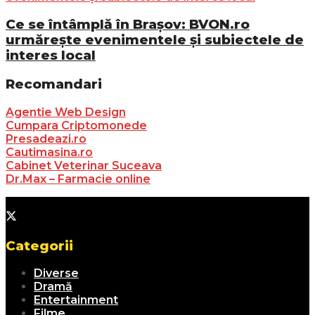
Ce se întâmplă în Brașov: BVON.ro
urmărește evenimentele și subiectele de
interes local
Recomandari
Agentie Web Design
Cumpara Criptomonede
Presadeazi.ro
Cautimasina.ro
Cabinet Veterinar Suceava
Dr.Max – Farmacie online
Categorii
Diverse
Dramă
Entertainment
Filme