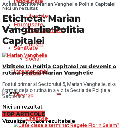
Infidelitate
Diverse
Acasă
Etichite
Marian Vanghelie Politia Capitalei
Nici un rezultat
Lifestyle
Etichetă:
Marian
Frumusețe
Vanghelie Politia
Vizualizați toate rezultatele
Entertainment
Capitalei
Turism
Sănătate
Social
Vizitele la Poliția Capitalei au devenit o
Internațional
rutină pentru Marian Vanghelie
Filme
Fostul primar al Sectorului 5, Marian Vanghelie, și-a
format deja o rutină în a vizita Secția de Poliție a
Diverse
Sectorului ...
Nici un rezultat
TOP ARTICOLE
Lifestyle
Vizualizați toate rezultatele