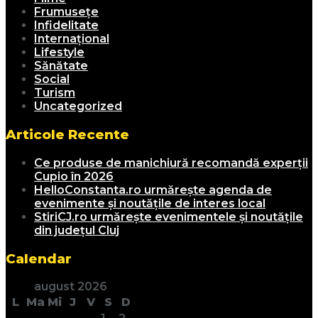
Frumusețe
Infidelitate
Internațional
Lifestyle
Sănătate
Social
Turism
Uncategorized
Articole Recente
Ce produse de manichiură recomandă experții
Cupio în 2026
HelloConstanta.ro urmărește agenda de
evenimente și noutățile de interes local
StiriCJ.ro urmărește evenimentele și noutățile
din județul Cluj
Calendar
august 2026
L
Ma
Mi
J
V
S
D