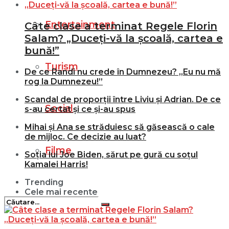
Entertainment
Câte clase a terminat Regele Florin
Salam? „Duceți-vă la școală, cartea e
bună!”
Turism
De ce Randi nu crede în Dumnezeu? „Eu nu mă
rog la Dumnezeu!”
Scandal de proporții între Liviu și Adrian. De ce
Social
s-au certat și ce și-au spus
Mihai și Ana se străduiesc să găsească o cale
de mijloc. Ce decizie au luat?
Filme
Soția lui Joe Biden, sărut pe gură cu soțul
Kamalei Harris!
Trending
Cele mai recente