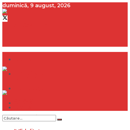
duminică, 9 august, 2026
contact@vedeta.ro
Dramă
Infidelitate
Frumusețe
Sănătate
Dramă
Internațional