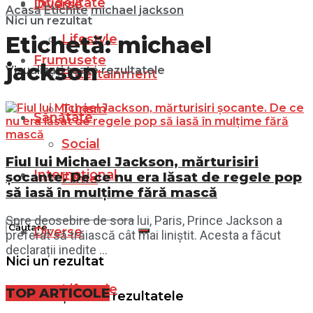
Infidelitate
Diverse
Acasă
Etichite
michael jackson
Nici un rezultat
Lifestyle
Etichetă:
michael
Frumusețe
jackson
Vizualizați toate rezultatele
Entertainment
Turism
Sănătate
Social
Fiul lui Michael Jackson, mărturisiri
Internațional
șocante. De ce nu era lăsat de regele pop
Filme
să iasă în mulțime fără mască
Spre deosebire de sora lui, Paris, Prince Jackson a
Diverse
preferat să trăiască cât mai liniștit. Acesta a făcut
declarații inedite ...
Nici un rezultat
Lifestyle
TOP ARTICOLE
Vizualizați toate rezultatele