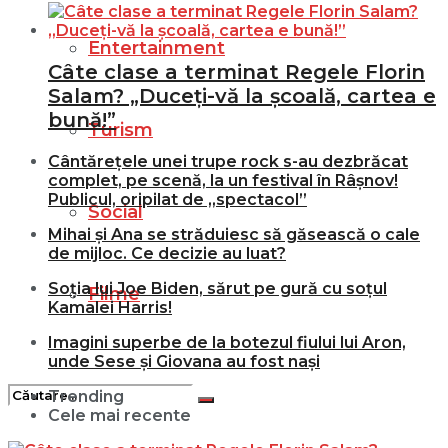
Entertainment
Câte clase a terminat Regele Florin
Salam? „Duceți-vă la școală, cartea e
bună!”
Turism
Cântărețele unei trupe rock s-au dezbrăcat
complet, pe scenă, la un festival în Râșnov!
Publicul, oripilat de „spectacol”
Social
Mihai și Ana se străduiesc să găsească o cale
de mijloc. Ce decizie au luat?
Soția lui Joe Biden, sărut pe gură cu soțul
Filme
Kamalei Harris!
Imagini superbe de la botezul fiului lui Aron,
unde Sese și Giovana au fost nași
Trending
Cele mai recente