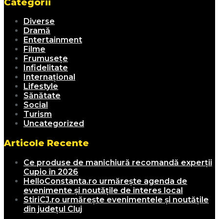
Categorii
Diverse
Dramă
Entertainment
Filme
Frumusețe
Infidelitate
Internațional
Lifestyle
Sănătate
Social
Turism
Uncategorized
Articole Recente
Ce produse de manichiură recomandă experții
Cupio în 2026
HelloConstanta.ro urmărește agenda de
evenimente și noutățile de interes local
StiriCJ.ro urmărește evenimentele și noutățile
din județul Cluj