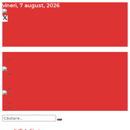
vineri, 7 august, 2026
contact@vedeta.ro
Dramă
Infidelitate
Frumusețe
Sănătate
Dramă
Internațional