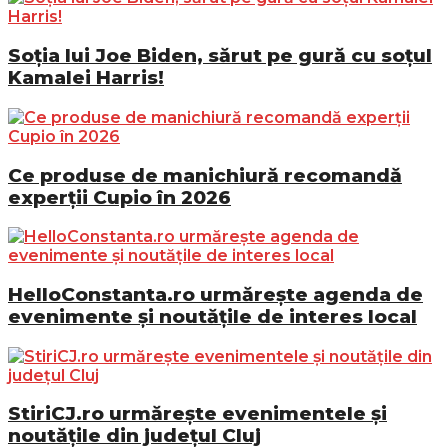
Soția lui Joe Biden, sărut pe gură cu soțul
Kamalei Harris!
Ce produse de manichiură recomandă
experții Cupio în 2026
HelloConstanta.ro urmărește agenda de
evenimente și noutățile de interes local
StiriCJ.ro urmărește evenimentele și
noutățile din județul Cluj