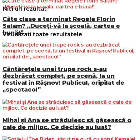
Nici un rezultat
Câte clase a terminat Regele Florin
Salam? „Duceți-vă la școală, cartea e
bună!”
Vizualizați toate rezultatele
Cântărețele unei trupe rock s-au
dezbrăcat complet, pe scenă, la un
festival în Râșnov! Publicul, oripilat de
„spectacol”
Mihai și Ana se străduiesc să găsească o
cale de mijloc. Ce decizie au luat?