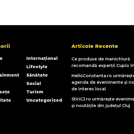
orii
Articole Recente
e
Internațional
Ce produse de manichiură
recomandă experții Cupio î
Lifestyle
tainment
Sănătate
HelloConstanta.ro urmăreșt
agenda de evenimente și no
Social
de interes local
sețe
Turism
StiriCJ.ro urmărește evenim
itate
Uncategorized
și noutățile din județul Cluj