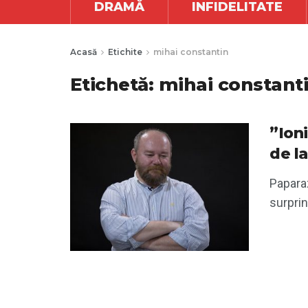
DRAMĂ
INFIDELITATE
Acasă
Etichite
mihai constantin
Etichetă:
mihai constant
”Ion
de l
Paparaz
surprin