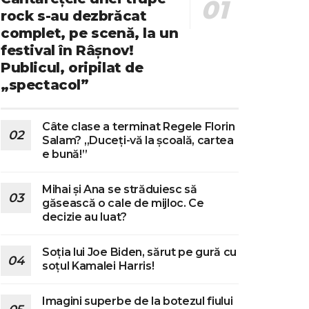
rock s-au dezbrăcat
complet, pe scenă, la un
festival în Râșnov!
Publicul, oripilat de
„spectacol”
Câte clase a terminat Regele Florin
Salam? „Duceți-vă la școală, cartea
e bună!”
Mihai și Ana se străduiesc să
găsească o cale de mijloc. Ce
decizie au luat?
Soția lui Joe Biden, sărut pe gură cu
soțul Kamalei Harris!
Imagini superbe de la botezul fiului