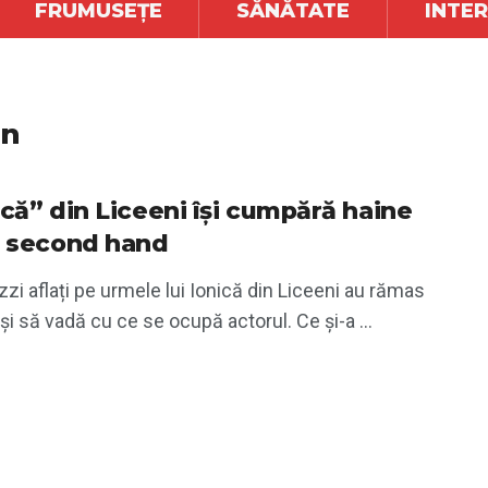
FRUMUSEȚE
SĂNĂTATE
INTE
in
ică” din Liceeni își cumpără haine
a second hand
zi aflați pe urmele lui Ionică din Liceeni au rămas
și să vadă cu ce se ocupă actorul. Ce și-a ...