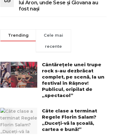
lui Aron, unde Sese și Giovana au
fost nași
Trending
Cele mai
recente
Cântărețele unei trupe
rock s-au dezbrăcat
complet, pe scenă, la un
festival în Râșnov!
Publicul, oripilat de
„spectacol”
Câte clase a terminat
Regele Florin Salam?
„Duceți-vă la școală,
cartea e bună!”