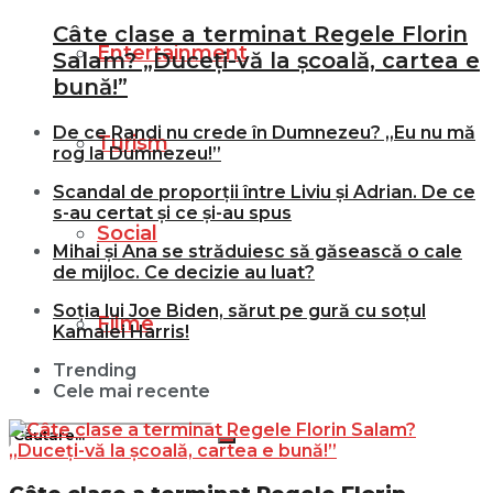
Câte clase a terminat Regele Florin
Entertainment
Salam? „Duceți-vă la școală, cartea e
bună!”
De ce Randi nu crede în Dumnezeu? „Eu nu mă
Turism
rog la Dumnezeu!”
Scandal de proporții între Liviu și Adrian. De ce
s-au certat și ce și-au spus
Social
Mihai și Ana se străduiesc să găsească o cale
de mijloc. Ce decizie au luat?
Soția lui Joe Biden, sărut pe gură cu soțul
Filme
Kamalei Harris!
Trending
Cele mai recente