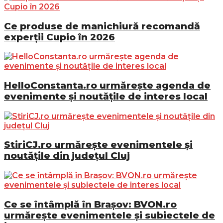
Ce produse de manichiură recomandă
experții Cupio în 2026
HelloConstanta.ro urmărește agenda de
evenimente și noutățile de interes local
StiriCJ.ro urmărește evenimentele și
noutățile din județul Cluj
Ce se întâmplă în Brașov: BVON.ro
urmărește evenimentele și subiectele de