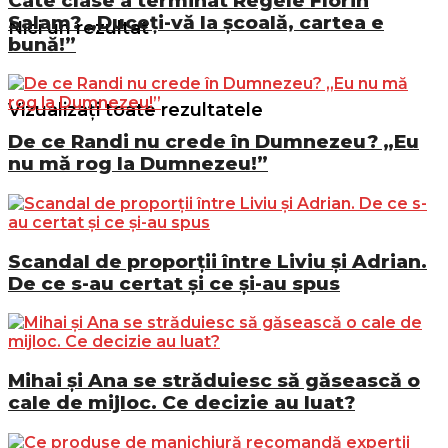
Câte clase a terminat Regele Florin
Salam? „Duceți-vă la școală, cartea e
Nici un rezultat
bună!”
Vizualizați toate rezultatele
De ce Randi nu crede în Dumnezeu? „Eu
nu mă rog la Dumnezeu!”
Scandal de proporții între Liviu și Adrian.
De ce s-au certat și ce și-au spus
Mihai și Ana se străduiesc să găsească o
cale de mijloc. Ce decizie au luat?