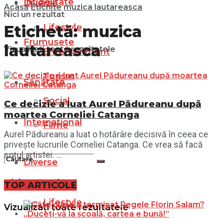
Infidelitate
Diverse
Acasă
Etichite
muzica lautareasca
Nici un rezultat
Lifestyle
Etichetă:
muzica
Frumusețe
lautareasca
Vizualizați toate rezultatele
Entertainment
Turism
Sănătate
Social
Ce decizie a luat Aurel Pădureanu după
moartea Corneliei Catanga
Internațional
Filme
Aurel Pădureanu a luat o hotărâre decisivă în ceea ce
privește lucrurile Corneliei Catanga. Ce vrea să facă
soțul artistei. ...
Diverse
Nici un rezultat
TOP ARTICOLE
Lifestyle
Vizualizați toate rezultatele