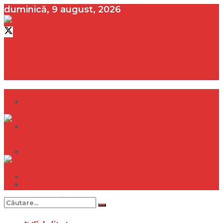
duminică, 9 august, 2026
contact@vedeta.ro
Dramă
Infidelitate
Frumusețe
Sănătate
Dramă
Internațional