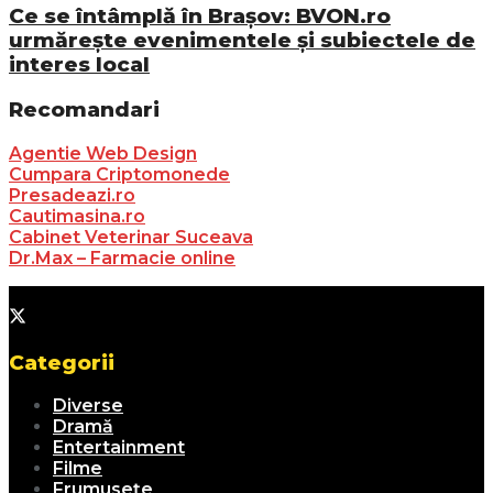
Ce se întâmplă în Brașov: BVON.ro
urmărește evenimentele și subiectele de
interes local
Recomandari
Agentie Web Design
Cumpara Criptomonede
Presadeazi.ro
Cautimasina.ro
Cabinet Veterinar Suceava
Dr.Max – Farmacie online
Categorii
Diverse
Dramă
Entertainment
Filme
Frumusețe