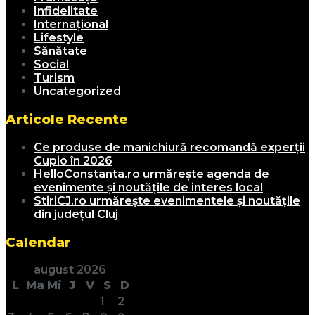
Infidelitate
Internațional
Lifestyle
Sănătate
Social
Turism
Uncategorized
Articole Recente
Ce produse de manichiură recomandă experții
Cupio în 2026
HelloConstanta.ro urmărește agenda de
evenimente și noutățile de interes local
StiriCJ.ro urmărește evenimentele și noutățile
din județul Cluj
Calendar
august 2026
L
Ma
Mi
J
V
S
D
1
2