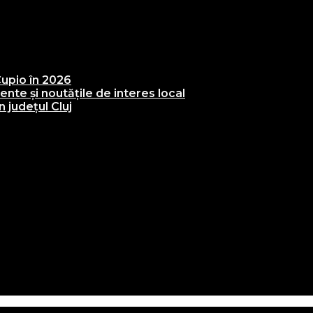
upio în 2026
te și noutățile de interes local
 județul Cluj