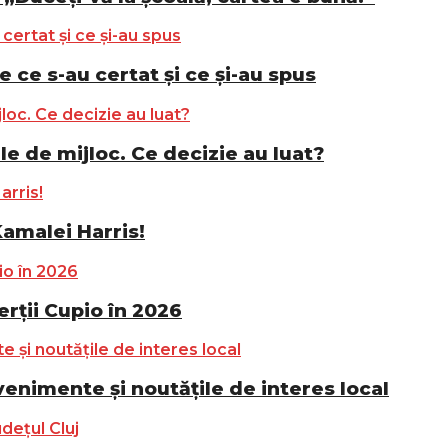
e ce s-au certat și ce și-au spus
le de mijloc. Ce decizie au luat?
Kamalei Harris!
ții Cupio în 2026
nimente și noutățile de interes local