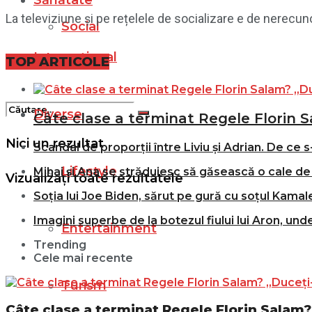
Sănătate
La televiziune și pe rețelele de socializare e de nerecun
Social
Internațional
Filme
TOP ARTICOLE
Diverse
Câte clase a terminat Regele Florin S
Nici un rezultat
Scandal de proporții între Liviu și Adrian. De ce s
Lifestyle
Mihai și Ana se străduiesc să găsească o cale de 
Vizualizați toate rezultatele
Soția lui Joe Biden, sărut pe gură cu soțul Kamale
Imagini superbe de la botezul fiului lui Aron, und
Entertainment
Trending
Cele mai recente
Turism
Câte clase a terminat Regele Florin Salam? 