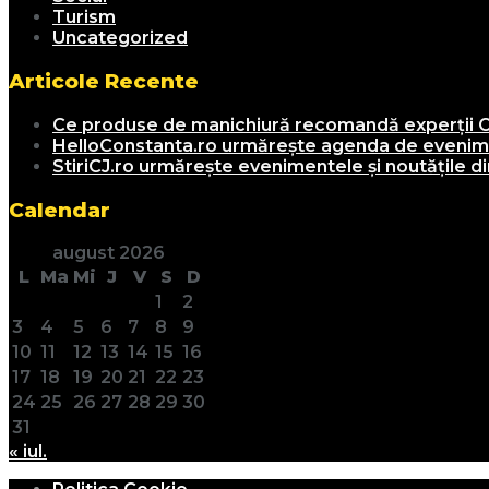
Turism
Uncategorized
Articole Recente
Ce produse de manichiură recomandă experții C
HelloConstanta.ro urmărește agenda de evenimen
StiriCJ.ro urmărește evenimentele și noutățile din
Calendar
august 2026
L
Ma
Mi
J
V
S
D
1
2
3
4
5
6
7
8
9
10
11
12
13
14
15
16
17
18
19
20
21
22
23
24
25
26
27
28
29
30
31
« iul.