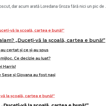
oscut, dar acum arată Loredana Groza fără nici un pic de .
alam? „Duceți-vă la școală, cartea e bună!”
-au certat și ce și-au spus
mijloc. Ce decizie au luat?
i Harris!
e Sese și Giovana au fost nași
„Duceți-vă la școală, cartea e bună!”