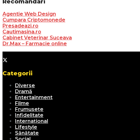
Recomandari
Agentie Web Design
Cumpara Criptomonede
Presadeazi.ro
Cautimasina.ro
Cabinet Veterinar Suceava
Dr.Max – Farmacie online
Categorii
Diverse
Dramă
Entertainment
Filme
Frumusețe
Infidelitate
Internațional
Lifestyle
Sănătate
Social