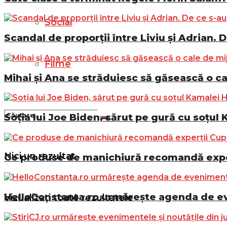
Social
Scandal de proporții între Liviu și Adrian. D
Filme
Mihai și Ana se străduiesc să găsească o ca
Soția lui Joe Biden, sărut pe gură cu soțul 
Nici un rezultat
Ce produse de manichiură recomandă exper
HelloConstanta.ro urmărește agenda de eve
Vizualizați toate rezultatele