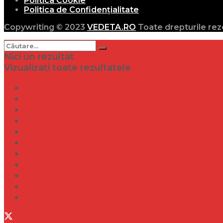
Politica Cookie
Politica de Confidențialitate
Copywriting © 2023
VEDETA.RO
Toate drepturile rez
Nici un rezultat
Vizualizați toate rezultatele
Dramă
Infidelitate
Frumusețe
Sănătate
Internațional
Diverse
Lifestyle
Entertainment
Turism
Social
Filme