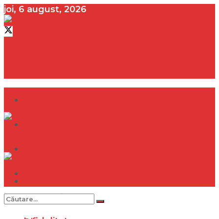
joi, 6 august, 2026
contact@vedeta.ro
Dramă
Infidelitate
Frumusețe
Sănătate
Dramă
Internațional