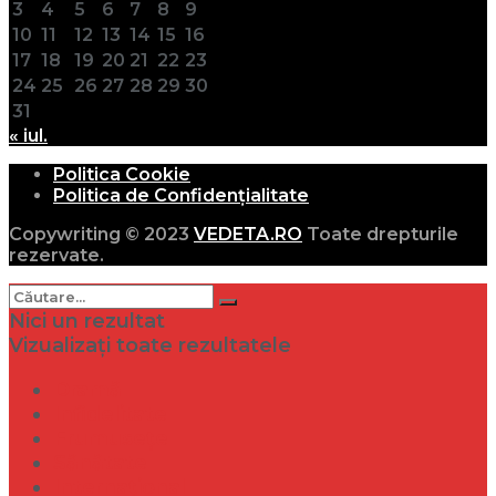
3
4
5
6
7
8
9
10
11
12
13
14
15
16
17
18
19
20
21
22
23
24
25
26
27
28
29
30
31
« iul.
Politica Cookie
Politica de Confidențialitate
Copywriting © 2023
VEDETA.RO
Toate drepturile
rezervate.
Nici un rezultat
Vizualizați toate rezultatele
Dramă
Infidelitate
Frumusețe
Sănătate
Internațional