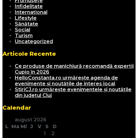
Frumusețe
Infidelitate
Internațional
Lifestyle
Sănătate
Social
Turism
Uncategorized
Articole Recente
Ce produse de manichiură recomandă experții
Cupio în 2026
HelloConstanta.ro urmărește agenda de
evenimente și noutățile de interes local
StiriCJ.ro urmărește evenimentele și noutățile
din județul Cluj
Calendar
august 2026
L
Ma
Mi
J
V
S
D
1
2