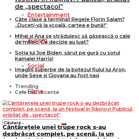
de „spectacol”
Entertainment
Câte clase a terminat Regele Florin Salam?
„Duceți-vă la școală, cartea e bună!”
Mihai și Ana se străduiesc să găsească o cale
Turism
de mijloc. Ce decizie au luat?
Soția lui Joe Biden, sărut pe gură cu soțul
Kamalei Harris!
Social
Imagini superbe de la botezul fiului lui Aron,
unde Sese și Giovana au fost nași
Trending
Filme
Cele mai recente
Cântărețele unei trupe rock s-au
dezbrăcat complet, pe scenă, la un