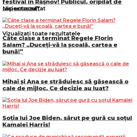
festival în Râșnov! Publicul, oripilat de
„spectacol”
Nici un rezultat
Vizualizați toate rezultatele
Câte clase a terminat Regele Florin
Salam? „Duceți-vă la școală, cartea e
bună!”
Mihai și Ana se străduiesc să găsească o
cale de mijloc. Ce decizie au luat?
Soția lui Joe Biden, sărut pe gură cu soțul
Kamalei Harris!