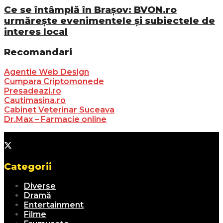
Ce se întâmplă în Brașov: BVON.ro
urmărește evenimentele și subiectele de
interes local
Recomandari
Agentie Web Design
Cumpara Criptomonede
Presadeazi.ro
Cautimasina.ro
Cabinet Veterinar Suceava
Dr.Max – Farmacie online
Categorii
Diverse
Dramă
Entertainment
Filme