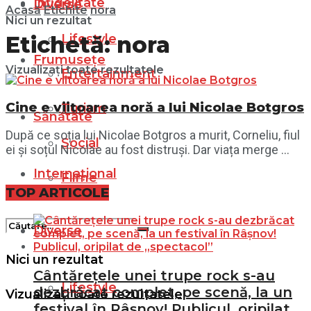
Infidelitate
Diverse
Acasă
Etichite
nora
Nici un rezultat
Lifestyle
Etichetă:
nora
Frumusețe
Vizualizați toate rezultatele
Entertainment
Cine e viitoarea noră a lui Nicolae Botgros
Turism
Sănătate
După ce soția lui Nicolae Botgros a murit, Corneliu, fiul
Social
ei și soțul Nicolae au fost distruși. Dar viața merge ...
Internațional
Filme
TOP ARTICOLE
Diverse
Nici un rezultat
Cântărețele unei trupe rock s-au
Lifestyle
dezbrăcat complet, pe scenă, la un
Vizualizați toate rezultatele
festival în Râșnov! Publicul, oripilat