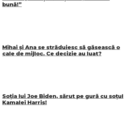
bună!”
Mihai și Ana se străduiesc să găsească o
cale de mijloc. Ce decizie au luat?
Soția lui Joe Biden, sărut pe gură cu soțul
Kamalei Harris!