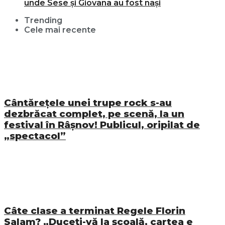
unde Sese și Giovana au fost nași
Trending
Cele mai recente
Cântărețele unei trupe rock s-au
dezbrăcat complet, pe scenă, la un
festival în Râșnov! Publicul, oripilat de
„spectacol”
Câte clase a terminat Regele Florin
Salam? „Duceți-vă la școală, cartea e