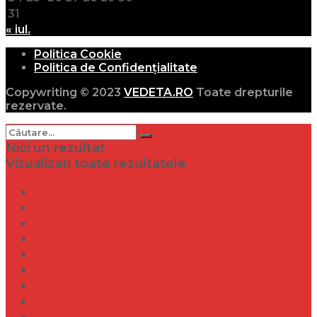
31
« iul.
Politica Cookie
Politica de Confidențialitate
Copywriting © 2023
VEDETA.RO
Toate drepturile
rezervate.
Nici un rezultat
Vizualizați toate rezultatele
Dramă
Infidelitate
Frumusețe
Sănătate
Internațional
Diverse
Lifestyle
Entertainment
Turism