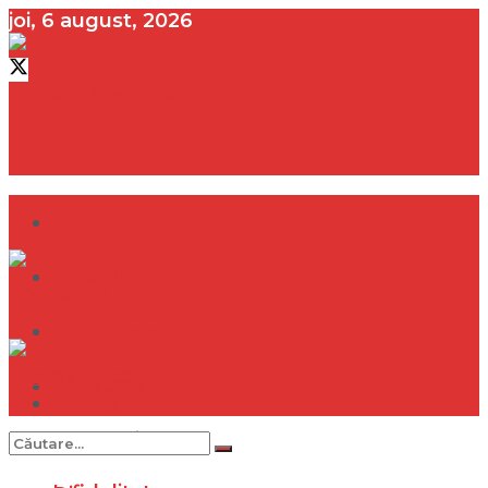
joi, 6 august, 2026
contact@vedeta.ro
Dramă
Infidelitate
Frumusețe
Sănătate
Dramă
Internațional