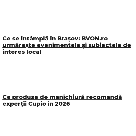
Ce se întâmplă în Brașov: BVON.ro
urmărește evenimentele și subiectele de
interes local
Ce produse de manichiură recomandă
experții Cupio în 2026