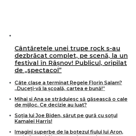
Cântărețele unei trupe rock s-au
dezbrăcat complet, pe scenă, la un
festival în Râșnov! Publicul, oripilat
de „spectacol”
Câte clase a terminat Regele Florin Salam?
„Duceți-vă la școală, cartea e bună!”
Mihai și Ana se străduiesc să găsească o cale
de mijloc. Ce decizie au luat?
Soția lui Joe Biden, sărut pe gură cu soțul
Kamalei Harris!
Imagini superbe de la botezul fiului lui Aron,