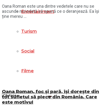
Oana Roman este una dintre vedetele care nu se
ascunde niciodată să spună ce o deranjează. Ea își
Entertainment
ține mereu ...
Turism
Social
Filme
Oana Roman, foc și pară, își dorește din
tot sufletul să plece din România. Care
este motivul