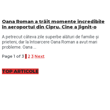
Oana Roman a trăit momente incredibile
în aeroportul din Cipru. Cine a jignit-o
A petrecut câteva zile superbe alături de familie și
prieteni, dar la întoarcere Oana Roman a avut mari
probleme. Oana ...
Page 1 of 3
1
2
3
Next
TOP ARTICOLE