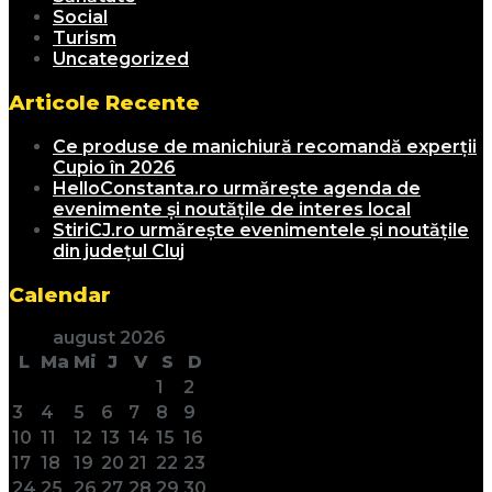
Social
Turism
Uncategorized
Articole Recente
Ce produse de manichiură recomandă experții
Cupio în 2026
HelloConstanta.ro urmărește agenda de
evenimente și noutățile de interes local
StiriCJ.ro urmărește evenimentele și noutățile
din județul Cluj
Calendar
august 2026
L
Ma
Mi
J
V
S
D
1
2
3
4
5
6
7
8
9
10
11
12
13
14
15
16
17
18
19
20
21
22
23
24
25
26
27
28
29
30